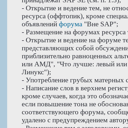
- Открытие и ведение тем, не отн
ресурса (оффтопик), кроме специ
объявлений
форума
"Вне SAP";
- Размещение на форумах ресурса
- Открытие и ведение на форуме те
представляющих собой обсуждени
приблизительно равноценных альте
или АМД", "Что лучше: левый или 
Линукс");
- Употребление грубых матерных с
- Написание слов в верхнем реги
кроме случаев, когда это обознач
если повышение тона не обоснован
соответствующего форума, сообще
удалено с предупреждением автору
- Размещение тем с заголовками, 