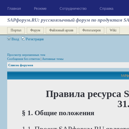
Главная
Резюме
Сотрудничество
Справка
SAPфорум.RU: русскоязычный форум по продуктам S
Портал
Форум
Файловый архив
Фотогалерея
Wiki
Вход
Регистрация
Просмотр нерешенных тем
Сообщения без ответов
|
Активные темы
Список форумов
SAPфо
Правила ресурса 
31
§ 1. Общие положения
1.1. Проект SAPфорум.RU являет