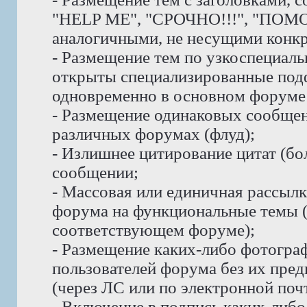
"HELP ME", "СРОЧНО!!!", "ПОМО
аналогичными, не несущими конк
- Размещение тем по узкоспециаль
открыты специализированные под
одновременно в основном форуме 
- Размещение одинаковых сообщени
различных форумах (флуд);
- Излишнее цитирование цитат (бо
сообщении;
- Массовая или единичная рассыл
форума на функциональные темы 
соответствующем форуме);
- Размещение каких-либо фотогра
пользователей форума без их пре
(через ЛС или по электронной почт
- Включение в подпись каких-либ