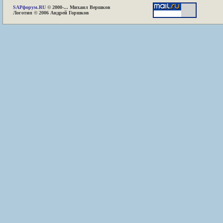
SAP
форум.RU
© 2000-... Михаил Вершков
Логотип © 2006 Андрей Горшков