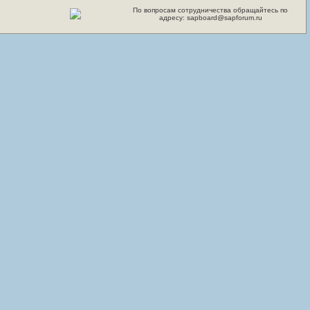
По вопросам сотрудничества обращайтесь по
адресу: sapboard@sapforum.ru