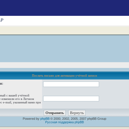
AP
Послать письмо для активации учётной записи
я:
нный с вашей учётной
е изменили его в Личном
ес e-mail, указанный вами при
Powered by
phpBB
© 2000, 2002, 2005, 2007 phpBB Group
Русская поддержка phpBB