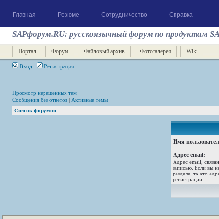
Главная
Резюме
Сотрудничество
Справка
SAPфорум.RU: русскоязычный форум по продуктам S
Портал
Форум
Файловый архив
Фотогалерея
Wiki
Вход
Регистрация
Просмотр нерешенных тем
Сообщения без ответов
|
Активные темы
Список форумов
Имя пользовател
Адрес email:
Адрес email, связа
записью. Если вы н
разделе, то это адр
регистрации.