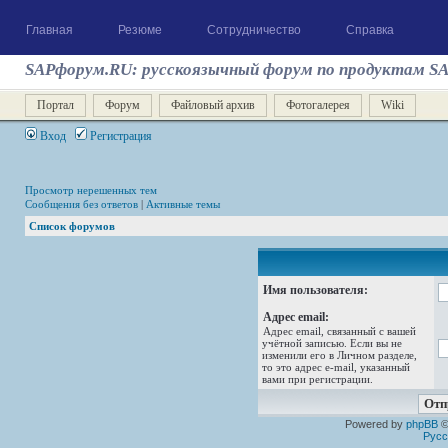
Главная
Резюме
Сотрудничество
Справка
SAPфорум.RU: русскоязычный форум по продуктам S
Портал
Форум
Файловый архив
Фотогалерея
Wiki
Вход
Регистрация
Просмотр нерешенных тем
Сообщения без ответов
|
Активные темы
Список форумов
Имя пользователя:
Адрес email:
Адрес email, связанный с вашей
учётной записью. Если вы не
изменили его в Личном разделе,
то это адрес e-mail, указанный
вами при регистрации.
Powered by
phpBB
©
Русс