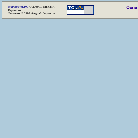
SAP
форум.RU
© 2000-... Михаил
Осно
Вершков
Логотип © 2006 Андрей Горшков