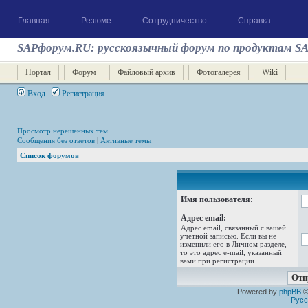
Главная
Резюме
Сотрудничество
Справка
SAPфорум.RU: русскоязычный форум по продуктам S
Портал
Форум
Файловый архив
Фотогалерея
Wiki
Вход
Регистрация
Просмотр нерешенных тем
Сообщения без ответов
|
Активные темы
Список форумов
Имя пользователя:
Адрес email:
Адрес email, связанный с вашей
учётной записью. Если вы не
изменили его в Личном разделе,
то это адрес e-mail, указанный
вами при регистрации.
Powered by
phpBB
©
Русс