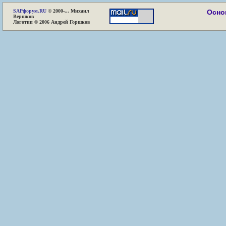
SAP
форум.RU
© 2000-... Михаил
Осно
Вершков
Логотип © 2006 Андрей Горшков