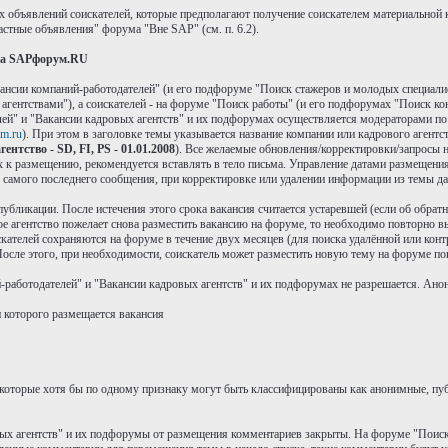
х объявлений соискателей, которые предполагают получение соискателем материальной 
стные объявления" форума "Вне SAP" (см. п. 6.2).
 на SAPфорум.RU
ансии компаний-работодателей" (и его подфоруме "Поиск стажеров и молодых специали
ентствами"), а соискателей - на форуме "Поиск работы" (и его подфорумах "Поиск кон
ей" и "Вакансии кадровых агентств" и их подфорумах осуществляется модераторами п
m.ru
). При этом в заголовке темы указывается название компании или кадрового агентс
ентство - SD, FI, PS - 01.01.2008
). Все желаемые обновления/корректировки/запросы н
ых к размещению, рекомендуется вставлять в тело письма. Управление датами размещен
я самого последнего сообщения, при корректировке или удалении информации из темы да
 публикации. После истечения этого срока вакансия считается устаревшей (если об обра
ое агентство пожелает снова разместить вакансию на форуме, то необходимо повторно вы
ателей сохраняются на форуме в течение двух месяцев (для поиска удалённой или контр
осле этого, при необходимости, соискатель может разместить новую тему на форуме по
работодателей" и "Вакансии кадровых агентств" и их подфорумах не разрешается. Анон
и которого размещается вакансия
которые хотя бы по одному признаку могут быть классифицированы как анонимные, пуб
вых агентств" и их подфорумы от размещения комментариев закрыты. На форуме "Поиск