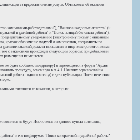
компенсации за предоставляемые услуги. Объявления об оказании
стов компаниями-работодателями"), "Вакансии кадровых агентств" (и
трактной и удалённой работы" и "Поиск позиций без опыта работы").
о предварительному уведомлению (электронному письму с описанием
тва, краткое обозначение модулей и компонентов, специалисты по
а удаление вакансий должны высылаться в виде электронного письма
ия тем с вакансиями происходит следующим образом: при добавлении
та размещения не меняется.
тном не будет сообщено модератору) и перемещается в форум "Архив
полнить процедуру, описанную в п. 4.1. Никаких ограничений на
актной работы - одного месяца) с даты публикации. После истечения
вторно.
имными считаются те вакансии, в которых:
ликоваться не будут. Исключения из данного пункта возможны,
 работы" и его подфорумах "Поиск контрактной и удалённой работы"