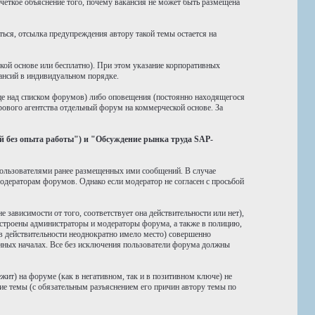
четкое объяснение того, почему вакансия не может быть размещена
ься, отсылка предупреждения автору такой темы остается на
ой основе или бесплатно). При этом указание корпоративных
ансий в индивидуальном порядке.
ице над списком форумов) либо оповещения (постоянно находящегося
ового агентства отдельный форум на коммерческой основе. За
 без опыта работы") и "Обсуждение рынка труда SAP-
пользователями ранее размещенных ими сообщений. В случае
одераторам форумов. Однако если модератор не согласен с просьбой
зависимости от того, соответствует она действительности или нет),
устроены администраторы и модераторы форума, а также в полицию,
в действительности неоднократно имело место) совершенно
ных началах. Все без исключения пользователи форума должны
жит) на форуме (как в негативном, так и в позитивном ключе) не
ие темы (с обязательным разъяснением его причин автору темы по