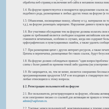
обработка веб-страниц и включение веб-сайта в механизм поиска по
1.4. На форуме приветствуется и поощряется предложение ссылок н
подобного рода, размещенные в любых других темах на форуме (в том 
1.5. Объявления, посвященные поиску, обмену и т.д. материалов по
т.д.), на форуме размещать запрещено. Нарушение данного пункта п
1.6. Все участники обсуждения тем на форуме должны излагать свои
одним из требований является свободное владение английским или
становится нечитаемым, особенно в случаях, когда оно содержит бол
орфографических и пунктуационных ошибок, а также удалять сообщен
1.7. При размещении цитат с других интернет-ресурсов, а также печа
Цитаты и перепечатки, размещенные без таких ссылок, будут безусло
1.8. На форуме должно соблюдаться правило "один вопрос/проблема =
слиты с более ранней по времени темой либо удалены (на усмотрение 
1.9. Не запрещается, но, тем не менее, является совершенно бессм
программирования продуктов SAP и не входящих в стандартную поста
любые относящиеся к этому вопросы.
§ 2. Регистрация пользователей на форуме
2.1. Все пользователи, регистрирующиеся на форуме, обязаны активи
если электронное письмо со ссылкой для активации не пришло в течен
admin@sapforum.ru
.
2.2. Учетные записи пользователей, неактивированные в течение одн