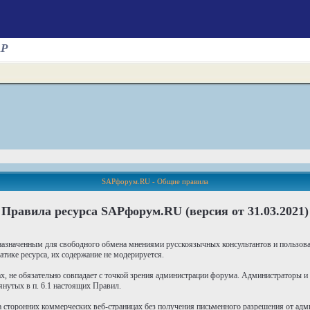
AP
SAPфорум.RU - Общие правила
Правила ресурса SAPфорум.RU (версия от 31.03.2021)
азначенным для свободного обмена мнениями русскоязычных консультантов и пользо
тике ресурса, их содержание не модерируется.
х, не обязательно совпадает с точкой зрения администрации форума. Администраторы и
нутых в п. 6.1 настоящих Правил.
 сторонних коммерческих веб-страницах без получения письменного разрешения от адм