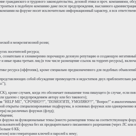
ие гражданского и трудового законодательства, деловой этики и проч. компаниями, обс
устроиться в подобную компанию даже после предупреждения, высланного администрац
 компании на форуме носит исключительно информационный характер, и вся ответственн
ческой и межрелигиозной розни;
гих посетителей ресурса;
 сознательно и злонамеренно порочащую деловую репутацию и создающую негативный
 иные права третьих лиц (в том числе размещение ссылок на торрент-ресурсы), включа
атике ресурса (оффтопик), кроме специально предназначенного для подобных объявлени
), представляющих собой обсуждение преимуществ и недостатков двух приблизительно р
с");
K), кроме случаев, когда это обозначает повышение тона пишущего (в случае, если пов
и удалено с предупреждением автору или без такового);
тания "HELP ME", "СРОЧНО!!!", "ПОМОГИТЕ, УМОЛЯЮ!!!", "Вопрос!" и аналогичными,
торой открыты специализированные подфорумы, в основных форумах или одновременно 
ера) на различных форумах (флуд);
общении;
ям форума на функциональные темы (вместо размещения темы на соответствующем фору
ользователей форума без их предварительного письменного разрешения (через ЛС или п
больше 6 КБ;
езом) или генераторами ключей и паролей к нему;