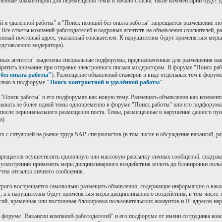
ленные комментарии для перемещения темы в начало списка, такие комментарии будут у
й и удалённой работы" и "Поиск позиций без опыта работы" запрещается размещение лю
Все ответы компаний-работодателей и кадровых агентств на объявления соискателей, 
онный почтовый адрес, указанный соискателем. К нарушителям будут применяться меры
едставлению модератора).
овых агентств" выделены специальные подфорумы, предназначенные для размещения вак
братить внимание при отправке электронного письма модераторам. В форуме "Поиск ра
без опыта работы"
). Размещение объявлений стажеров в виде отдельных тем в форум
олько в подфоруме
"Поиск контрактной и удалённой работы"
.
е "Поиск работы" и его подфорумах как новую тему. Размещать объявления как коммен
рывать не более одной темы одновременно в форуме "Поиск работы" или его подфорума
 после первоначального размещения поста. Темы, размещенные в нарушение данного пунк
а).
х с ситуацией на рынке труда SAP-специалистов (в том числе и обсуждение вакансий, 
запрещается осуществлять единичную или массовую рассылку личных сообщений, содерж
усмотрению применять меры дисциплинарного воздействия вплоть до блокировки пользо
утем отсылки личного сообщения.
 строго воспрещается самовольно размещать объявления, содержащие информацию о вак
 а к нарушителям будут применяться меры дисциплинарного воздействия, в том числе: 
сий, временная или постоянная блокировка пользовательских аккаунтов и IP-адресов на
а форуме "Вакансии компаний-работодателей" и его подфоруме от имени сотрудника кон