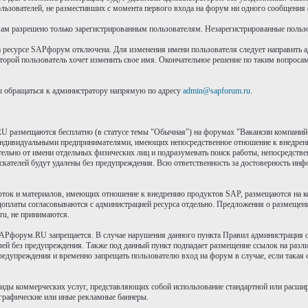
пользователей, не разместивших с момента первого входа на форум ни одного сообщения
м разрешено только зарегистрированным пользователям. Незарегистрированные пользов
а ресурсе SAPфорум отключена. Для изменения имени пользователя следует направить 
оторой пользователь хочет изменить свое имя. Окончательное решение по таким вопроса
ы обращаться к администратору напрямую по адресу
admin@sapforum.ru
.
RU размещаются бесплатно (в статусе темы "Обычная") на форумах "Вакансии компаний-
ндивидуальными предпринимателями, имеющих непосредственное отношение к внедрени
льно от имени отдельных физических лиц и подразумевать поиск работы, непосредствен
скателей будут удалены без предупреждения. Всю ответственность за достоверность инфо
ток и материалов, имеющих отношение к внедрению продуктов SAP, размещаются на ком
едоплаты согласовываются с администрацией ресурса отдельно. Предложения о размещении
ru, не принимаются.
Pфорум.RU запрещается. В случае нарушения данного пункта Правил администрация ост
лей без предупреждения. Также под данный пункт подпадает размещение ссылок на разли
предупреждения и временно запрещать пользователю вход на форум в случае, если така
 виды коммерческих услуг, представляющих собой использование стандартной или расш
я графические или иные рекламные баннеры.