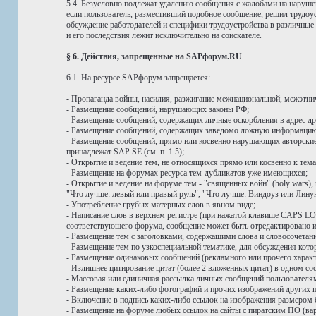
5.4. Безусловно подлежат удалению сообщения с жалобами на нарушен
если пользователь, разместивший подобное сообщение, решил трудо
обсуждение работодателей и специфики трудоустройства в различные
и его последствия лежит исключительно на соискателе.
§ 6. Действия, запрещенные на SAPфорум.RU
6.1. На ресурсе SAPфорум запрещается:
- Пропаганда войны, насилия, разжигание межнациональной, межэтни
- Размещение сообщений, нарушающих законы РФ;
- Размещение сообщений, содержащих личные оскорбления в адрес дру
- Размещение сообщений, содержащих заведомо ложную информацию,
- Размещение сообщений, прямо или косвенно нарушающих авторские и
принадлежат SAP SE (см. п. 1.5);
- Открытие и ведение тем, не относящихся прямо или косвенно к тем
- Размещение на форумах ресурса тем-дубликатов уже имеющихся;
- Открытие и ведение на форуме тем - "священных войн" (holy wars
"Что лучше: левый или правый руль", "Что лучше: Виндоуз или Линук
- Употребление грубых матерных слов в явном виде;
- Написание слов в верхнем регистре (при нажатой клавише CAPS LOC
соответствующего форума, сообщение может быть отредактировано ил
- Размещение тем с заголовками, содержащими слова и словосоче
- Размещение тем по узкоспециальной тематике, для обсуждения ко
- Размещение одинаковых сообщений (рекламного или прочего характ
- Излишнее цитирование цитат (более 2 вложенных цитат) в одном со
- Массовая или единичная рассылка личных сообщений пользовател
- Размещение каких-либо фотографий и прочих изображений других п
- Включение в подпись каких-либо ссылок на изображения размером 
- Размещение на форуме любых ссылок на сайты с пиратским ПО (вар