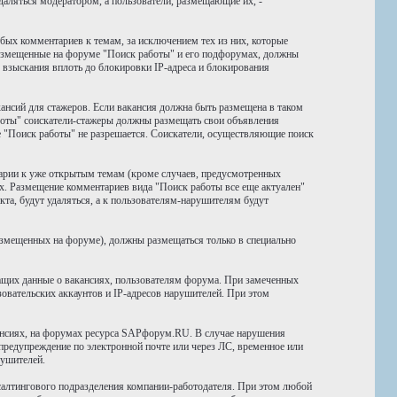
даляться модератором, а пользователи, размещающие их, -
бых комментариев к темам, за исключением тех из них, которые
размещенные на форуме "Поиск работы" и его подфорумах, должны
 взыскания вплоть до блокировки IP-адреса и блокирования
ансий для стажеров. Если вакансия должна быть размещена в таком
боты" соискатели-стажеры должны размещать свои объявления
е "Поиск работы" не разрешается. Соискатели, осуществляющие поиск
тарии к уже открытым темам (кроме случаев, предусмотренных
х. Размещение комментариев вида "Поиск работы все еще актуален"
та, будут удаляться, а к пользователям-нарушителям будут
размещенных на форуме), должны размещаться только в специально
ащих данные о вакансиях, пользователям форума. При замеченных
вательских аккаунтов и IP-адресов нарушителей. При этом
ансиях, на форумах ресурса SAPфорум.RU. В случае нарушения
предупреждение по электронной почте или через ЛС, временное или
рушителей.
салтингового подразделения компании-работодателя. При этом любой