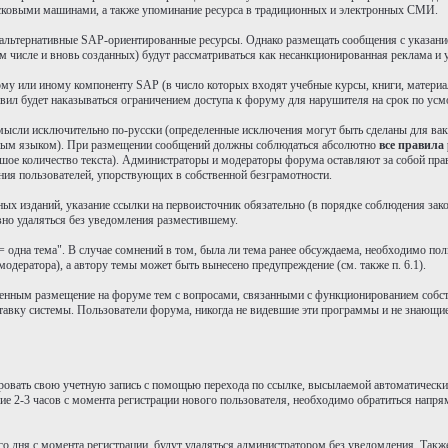
исковыми машинами, а также упоминание ресурса в традиционных и электронных СМИ.
а альтернативные SAP-ориентированные ресурсы. Однако размещать сообщения с указа
числе и вновь созданных) будут рассматриваться как несанкционированная реклама и уд
 тому или иному компоненту SAP (в число которых входят учебные курсы, книги, матер
равил будет наказываться ограничением доступа к форуму для нарушителя на срок по у
 мысли исключительно по-русски (определенные исключения могут быть сделаны для вак
 иным языком). При размещении сообщений должны соблюдаться абсолютно
все правила
ьшое количество текста). Администраторы и модераторы форума оставляют за собой пра
ия пользователей, упорствующих в собственной безграмотности.
тных изданий, указание ссылки на первоисточник обязательно (в порядке соблюдения за
вно удаляться без уведомления разместившему.
 одна тема". В случае сомнений в том, была ли тема ранее обсуждаема, необходимо пол
модератора), а автору темы может быть вынесено предупреждение (см. также п. 6.1).
ысленным размещение на форуме тем с вопросами, связанными с функционированием собс
вку системы. Пользователи форума, никогда не видевшие эти программы и не знающие
ровать свою учетную запись с помощью перехода по ссылке, высылаемой автоматически п
ие 2-3 часов с момента регистрации нового пользователя, необходимо обратиться напря
ого дня с момента регистрации, будут удаляться администратором без уведомления. Такж