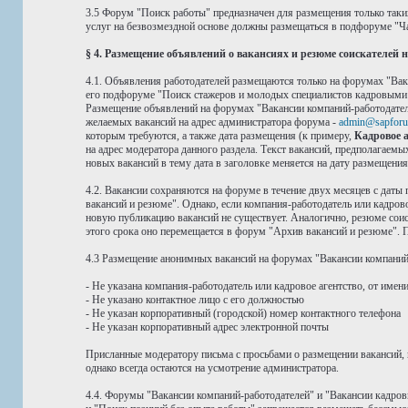
3.5 Форум "Поиск работы" предназначен для размещения только таки
услуг на безвозмездной основе должны размещаться в подфоруме "Ча
§ 4. Размещение объявлений о вакансиях и резюме соискателей
4.1. Объявления работодателей размещаются только на форумах "Вак
его подфоруме "Поиск стажеров и молодых специалистов кадровыми аг
Размещение объявлений на форумах "Вакансии компаний-работодател
желаемых вакансий на адрес администратора форума -
admin@sapforu
которым требуются, а также дата размещения (к примеру,
Кадровое аг
на адрес модератора данного раздела. Текст вакансий, предполагаем
новых вакансий в тему дата в заголовке меняется на дату размещени
4.2. Вакансии сохраняются на форуме в течение двух месяцев с даты
вакансий и резюме". Однако, если компания-работодатель или кадров
новую публикацию вакансий не существует. Аналогично, резюме соиск
этого срока оно перемещается в форум "Архив вакансий и резюме". П
4.3 Размещение анонимных вакансий на форумах "Вакансии компаний-
- Не указана компания-работодатель или кадровое агентство, от имен
- Не указано контактное лицо с его должностью
- Не указан корпоративный (городской) номер контактного телефона
- Не указан корпоративный адрес электронной почты
Присланные модератору письма с просьбами о размещении вакансий, 
однако всегда остаются на усмотрение администратора.
4.4. Форумы "Вакансии компаний-работодателей" и "Вакансии кадро