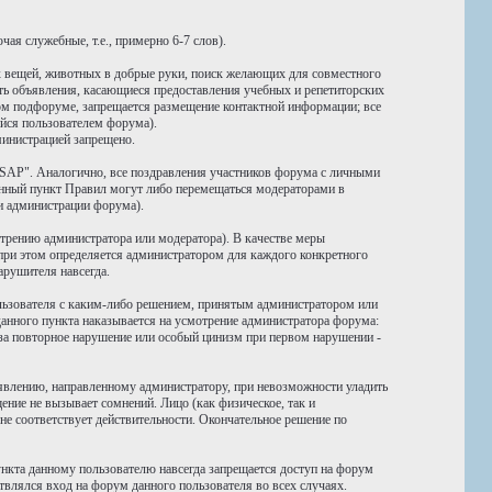
ая служебные, т.е., примерно 6-7 слов).
 вещей, животных в добрые руки, поиск желающих для совместного
ать объявления, касающиеся предоставления учебных и репетиторских
нном подфоруме, запрещается размещение контактной информации; все
йся пользователем форума).
министрацией запрещено.
SAP". Аналогично, все поздравления участников форума с личными
нный пункт Правил могут либо перемещаться модераторами в
и администрации форума).
трению администратора или модератора). В качестве меры
 при этом определяется администратором для каждого конкретного
арушителя навсегда.
ользователя с каким-либо решением, принятым администратором или
анного пункта наказывается на усмотрение администратора форума:
) за повторное нарушение или особый цинизм при первом нарушении -
аявлению, направленному администратору, при невозможности уладить
ние не вызывает сомнений. Лицо (как физическое, так и
е соответствует действительности. Окончательное решение по
ункта данному пользователю навсегда запрещается доступ на форум
твлялся вход на форум данного пользователя во всех случаях.