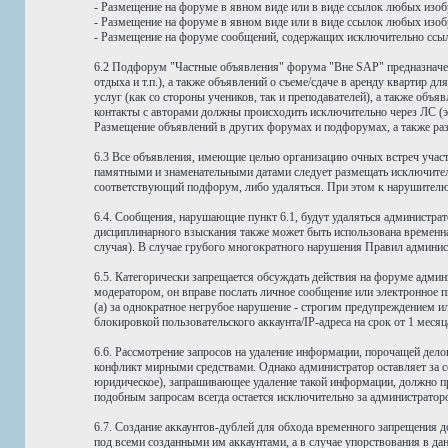
- Размещение на форуме в явном виде или в виде ссылок любых изоб
- Размещение на форуме в явном виде или в виде ссылок любых изоб
- Размещение на форуме сообщений, содержащих исключительно ссылки
6.2 Подфорум "Частные объявления" форума "Вне SAP" предназначен
отдыха и т.п.), а также объявлений о съеме/сдаче в аренду кварти
услуг (как со стороны учеников, так и преподавателей), а также об
контакты с авторами должны происходить исключительно через ЛС (э
Размещение объявлений в других форумах и подфорумах, а также раз
6.3 Все объявления, имеющие целью организацию очных встреч учас
памятными и знаменательными датами следует размещать исключите
соответствующий подфорум, либо удаляться. При этом к нарушителю
6.4. Сообщения, нарушающие пункт 6.1, будут удаляться администра
дисциплинарного взыскания также может быть использована временна
случая). В случае грубого многократного нарушения Правил администр
6.5. Категорически запрещается обсуждать действия на форуме адми
модератором, он вправе послать личное сообщение или электронное 
(а) за однократное негрубое нарушение - строгим предупреждением ил
блокировкой пользовательского аккаунта/IP-адреса на срок от 1 месяц
6.6. Рассмотрение запросов на удаление информации, порочащей дел
конфликт мирными средствами. Однако администратор оставляет за со
юридическое), запрашивающее удаление такой информации, должно пре
подобным запросам всегда остается исключительно за администрато
6.7. Создание аккаунтов-дублей для обхода временного запрещения д
под всеми созданными им аккаунтами, а в случае упорствования в да