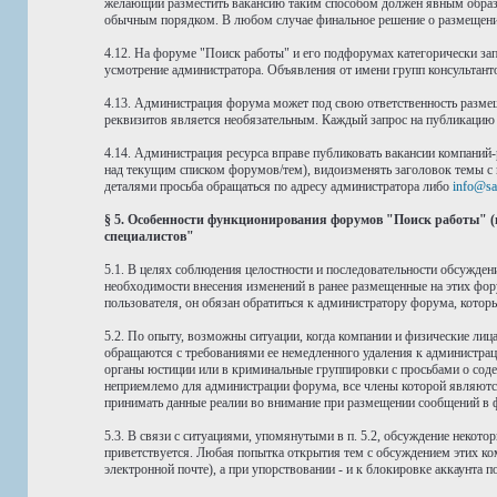
желающий разместить вакансию таким способом должен явным образом
обычным порядком. В любом случае финальное решение о размещении
4.12. На форуме "Поиск работы" и его подфорумах категорически зап
усмотрение администратора. Объявления от имени групп консультант
4.13. Администрация форума может под свою ответственность размещ
реквизитов является необязательным. Каждый запрос на публикацию 
4.14. Администрация ресурса вправе публиковать вакансии компаний-
над текущим списком форумов/тем), видоизменять заголовок темы с 
деталями просьба обращаться по адресу администратора либо
info@sa
§ 5. Особенности функционирования форумов "Поиск работы" (
специалистов"
5.1. В целях соблюдения целостности и последовательности обсужде
необходимости внесения изменений в ранее размещенные на этих фор
пользователя, он обязан обратиться к администратору форума, котор
5.2. По опыту, возможны ситуации, когда компании и физические лица
обращаются с требованиями ее немедленного удаления к администрац
органы юстиции или в криминальные группировки с просьбами о соде
неприемлемо для администрации форума, все члены которой являют
принимать данные реалии во внимание при размещении сообщений в 
5.3. В связи с ситуациями, упомянутыми в п. 5.2, обсуждение некото
приветствуется. Любая попытка открытия тем с обсуждением этих ко
электронной почте), а при упорствовании - и к блокировке аккаунта 