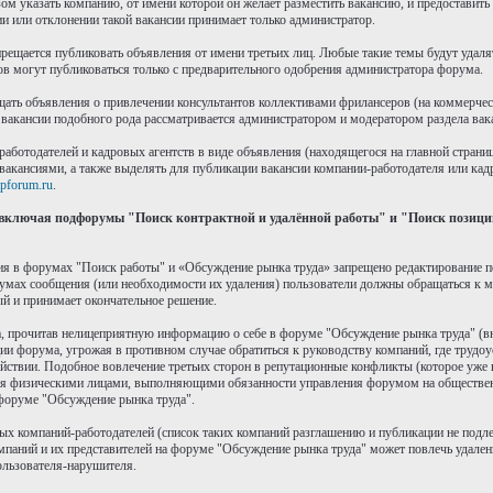
 указать компанию, от имени которой он желает разместить вакансию, и предоставить 
 или отклонении такой вакансии принимает только администратор.
рещается публиковать объявления от имени третьих лиц. Любые такие темы будут удалят
ов могут публиковаться только с предварительного одобрения администратора форума.
ать объявления о привлечении консультантов коллективами фрилансеров (на коммерческ
вакансии подобного рода рассматривается администратором и модератором раздела вак
работодателей и кадровых агентств в виде объявления (находящегося на главной стран
вакансиями, а также выделять для публикации вакансии компании-работодателя или кадр
pforum.ru
.
включая подфорумы "Поиск контрактной и удалённой работы" и "Поиск позиций
ния в форумах "Поиск работы" и «Обсуждение рынка труда» запрещено редактирование 
умах сообщения (или необходимости их удаления) пользователи должны обращаться к м
ый и принимает окончательное решение.
, прочитав нелицеприятную информацию о себе в форуме "Обсуждение рынка труда" (вне 
ии форума, угрожая в противном случае обратиться к руководству компаний, где трудо
йствии. Подобное вовлечение третьих сторон в репутационные конфликты (которое уже 
ся физическими лицами, выполняющими обязанности управления форумом на обществен
форуме "Обсуждение рынка труда".
рых компаний-работодателей (список таких компаний разглашению и публикации не подле
мпаний и их представителей на форуме "Обсуждение рынка труда" может повлечь удален
пользователя-нарушителя.