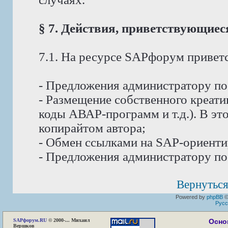
§ 7. Действия, приветствующие
7.1. На ресурсе SAPфорум приветс
- Предложения администратору п
- Размещение собственного креат
коды АВАР-программ и т.д.). В эт
копирайтом автора;
- Обмен ссылками на SAP-ориент
- Предложения администратору по
Вернуться
Powered by
phpBB
©
Русс
SAP
форум.RU
© 2000-... Михаил
Осно
Вершков