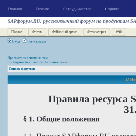
Главная
Резюме
Сотрудничество
Справка
SAPфорум.RU: русскоязычный форум по продуктам S
Портал
Форум
Файловый архив
Фотогалерея
Wiki
Вход
Регистрация
Просмотр нерешенных тем
Сообщения без ответов
|
Активные темы
Список форумов
SAPфор
Правила ресурса 
31
§ 1. Общие положения
1.1. Проект SAPфорум.RU являет