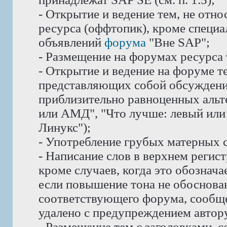
- Открытие и ведение тем, не отн
ресурса (оффтопик), кроме специ
объявлений
форума
"Вне SAP";
- Размещение на форумах ресурса
- Открытие и ведение на форуме те
представляющих собой обсуждени
приблизительно равноценных альте
или АМД", "Что лучше: левый или 
Линукс");
- Употребление грубых матерных с
- Написание слов в верхнем реги
кроме случаев, когда это обознач
если повышение тона не обоснован
соответствующего форума, сообще
удалено с предупреждением автору
- Размещение тем с заголовками, 