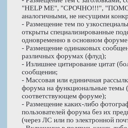
"HELP ME", "СРОЧНО!!!", "ПОМО
аналогичными, не несущими конк
- Размещение тем по узкоспециаль
открыты специализированные под
одновременно в основном форуме 
- Размещение одинаковых сообщени
различных форумах (флуд);
- Излишнее цитирование цитат (бо
сообщении;
- Массовая или единичная рассыл
форума на функциональные темы 
соответствующем форуме);
- Размещение каких-либо фотогра
пользователей форума без их пре
(через ЛС или по электронной почт
- Включение в подпись каких-либ