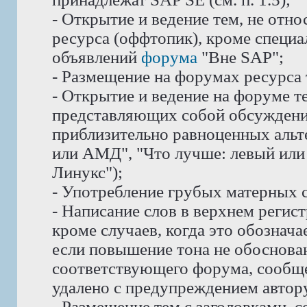
- Открытие и ведение тем, не отн
ресурса (оффтопик), кроме специ
объявлений
форума
"Вне SAP";
- Размещение на форумах ресурса
- Открытие и ведение на форуме те
представляющих собой обсуждени
приблизительно равноценных альте
или АМД", "Что лучше: левый или 
Линукс");
- Употребление грубых матерных с
- Написание слов в верхнем реги
кроме случаев, когда это обознач
если повышение тона не обоснован
соответствующего форума, сообще
удалено с предупреждением автору
- Размещение тем с заголовками, 