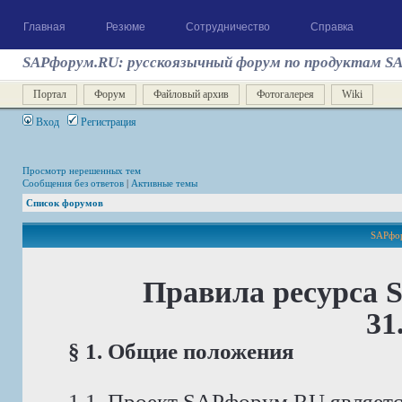
Главная
Резюме
Сотрудничество
Справка
SAPфорум.RU: русскоязычный форум по продуктам S
Портал
Форум
Файловый архив
Фотогалерея
Wiki
Вход
Регистрация
Просмотр нерешенных тем
Сообщения без ответов
|
Активные темы
Список форумов
SAPфор
Правила ресурса 
31
§ 1. Общие положения
1.1. Проект SAPфорум.RU являет