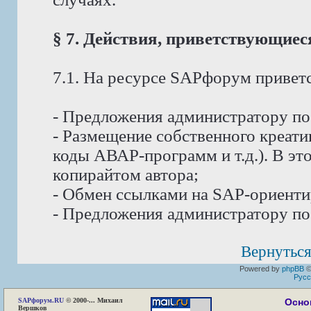
§ 7. Действия, приветствующие
7.1. На ресурсе SAPфорум приветс
- Предложения администратору п
- Размещение собственного креат
коды АВАР-программ и т.д.). В эт
копирайтом автора;
- Обмен ссылками на SAP-ориент
- Предложения администратору по
Вернуться
Powered by
phpBB
©
Русс
SAP
форум.RU
© 2000-... Михаил
Осно
Вершков