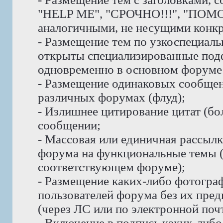
"HELP ME", "СРОЧНО!!!", "ПОМО
аналогичными, не несущими конк
- Размещение тем по узкоспециаль
открыты специализированные под
одновременно в основном форуме 
- Размещение одинаковых сообщени
различных форумах (флуд);
- Излишнее цитирование цитат (бо
сообщении;
- Массовая или единичная рассыл
форума на функциональные темы 
соответствующем форуме);
- Размещение каких-либо фотогра
пользователей форума без их пре
(через ЛС или по электронной почт
- Включение в подпись каких-либ