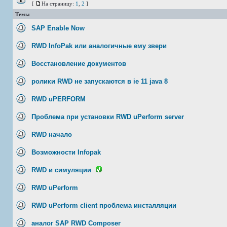
[
На страницу:
1
,
2
]
Темы
SAP Enable Now
RWD InfoPak или аналогичные ему звери
Восстановление документов
ролики RWD не запускаются в ie 11 java 8
RWD uPERFORM
Проблема при установки RWD uPerform server
RWD начало
Возможности Infopak
RWD и симуляции
RWD uPerform
RWD uPerform client проблема инсталляции
аналог SAP RWD Composer