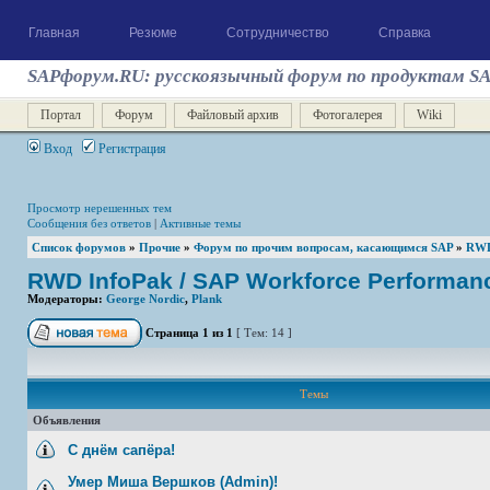
Главная
Резюме
Сотрудничество
Справка
SAPфорум.RU: русскоязычный форум по продуктам S
Портал
Форум
Файловый архив
Фотогалерея
Wiki
Вход
Регистрация
Просмотр нерешенных тем
Сообщения без ответов
|
Активные темы
Список форумов
»
Прочие
»
Форум по прочим вопросам, касающимся SAP
»
RWD 
RWD InfoPak / SAP Workforce Performanc
Модераторы:
George Nordic
,
Plank
Страница
1
из
1
[ Тем: 14 ]
Темы
Объявления
С днём сапёра!
Умер Миша Вершков (Admin)!