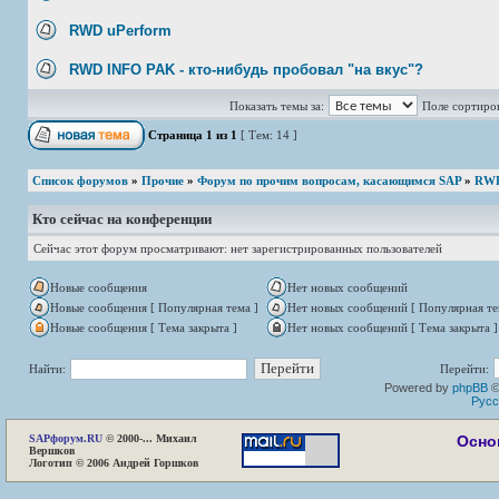
RWD uPerform
RWD INFO PAK - кто-нибудь пробовал "на вкус"?
Показать темы за:
Поле сортиро
Страница
1
из
1
[ Тем: 14 ]
Список форумов
»
Прочие
»
Форум по прочим вопросам, касающимся SAP
»
RWD 
Кто сейчас на конференции
Сейчас этот форум просматривают: нет зарегистрированных пользователей
Новые сообщения
Нет новых сообщений
Новые сообщения [ Популярная тема ]
Нет новых сообщений [ Популярная те
Новые сообщения [ Тема закрыта ]
Нет новых сообщений [ Тема закрыта ]
Найти:
Перейти:
Powered by
phpBB
©
Русс
SAP
форум.RU
© 2000-... Михаил
Осно
Вершков
Логотип © 2006 Андрей Горшков