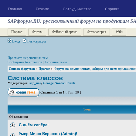
Главная
Резюме
Сотрудничество
Справка
SAPфорум.RU: русскоязычный форум по продуктам S
Портал
Форум
Файловый архив
Фотогалерея
Wiki
Вход
Регистрация
Просмотр нерешенных тем
Сообщения без ответов
|
Активные темы
Список форумов
»
Прочие
»
Форум по компонентам, общим для всех приложени
Система классов
Модераторы:
sap_nar
,
George Nordic
,
Plank
Страница
1
из
1
[ Тем: 28 ]
Темы
Объявления
С днём сапёра!
Умер Миша Вершков (Admin)!