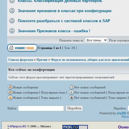
Классы. Классификация деловых партнеров.
Значения признаков в классах при конфигурации
Помогите разобраться с системой классов в SAP
Значения Признаков класса - ошибка !
Показать темы за:
Поле сортиро
Страница
1
из
1
[ Тем: 28 ]
Список форумов
»
Прочие
»
Форум по компонентам, общим для всех приложени
Кто сейчас на конференции
Сейчас этот форум просматривают: нет зарегистрированных пользователей
Новые сообщения
Нет новых сообщений
Новые сообщения [ Популярная тема ]
Нет новых сообщений [ Популярная те
Новые сообщения [ Тема закрыта ]
Нет новых сообщений [ Тема закрыта ]
Найти:
Перейти:
Powered by
phpBB
©
Русс
SAP
форум.RU
© 2000-... Михаил
Осно