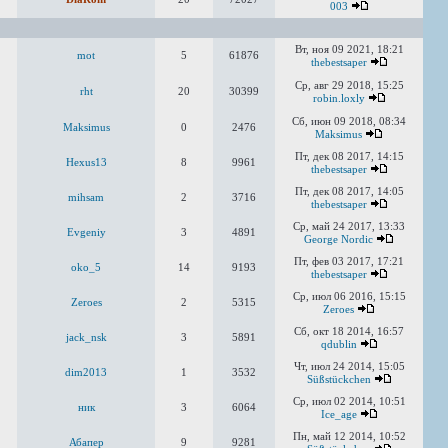
003
Вт, ноя 09 2021, 18:21
mot
5
61876
thebestsaper
Ср, авг 29 2018, 15:25
rht
20
30399
robin.loxly
Сб, июн 09 2018, 08:34
Maksimus
0
2476
Maksimus
Пт, дек 08 2017, 14:15
Hexus13
8
9961
thebestsaper
Пт, дек 08 2017, 14:05
mihsam
2
3716
thebestsaper
Ср, май 24 2017, 13:33
Evgeniy
3
4891
George Nordic
Пт, фев 03 2017, 17:21
oko_5
14
9193
thebestsaper
Ср, июл 06 2016, 15:15
Zeroes
2
5315
Zeroes
Сб, окт 18 2014, 16:57
jack_nsk
3
5891
qdublin
Чт, июл 24 2014, 15:05
dim2013
1
3532
Süßstückchen
Ср, июл 02 2014, 10:51
ник
3
6064
Ice_age
Пн, май 12 2014, 10:52
Абапер
9
9281