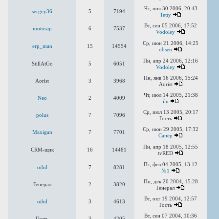
Чт, ноя 30 2006, 20:43
sergey36
5
7194
Tetty
Вт, сен 05 2006, 17:52
motosap
6
7537
Vodoley
Ср, июн 21 2006, 14:25
erp_man
15
14554
obsen
Пн, апр 24 2006, 12:16
StillAtGo
5
6051
Vodoley
Пн, янв 16 2006, 15:24
Aorist
3
3968
Aorist
Чт, июл 14 2005, 21:38
Neo
2
4009
ilu
Ср, июл 13 2005, 20:17
polus
7
7096
Гость
Ср, июн 29 2005, 17:32
Maxigan
7
7701
Сапёр
Пн, апр 18 2005, 12:55
CRM-щик
16
14481
tvRED
Пт, фев 04 2005, 13:12
oibd
7
8281
№1
Пн, дек 20 2004, 15:28
Генерал
2
3820
Генерал
Вт, окт 19 2004, 12:57
oibd
3
4613
Гость
Вт, сен 07 2004, 10:36
Гость
3
4205