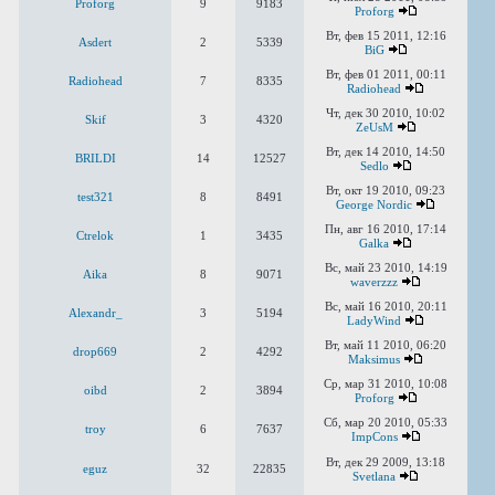
Proforg
9
9183
Proforg
Вт, фев 15 2011, 12:16
Asdert
2
5339
BiG
Вт, фев 01 2011, 00:11
Radiohead
7
8335
Radiohead
Чт, дек 30 2010, 10:02
Skif
3
4320
ZeUsM
Вт, дек 14 2010, 14:50
BRILDI
14
12527
Sedlo
Вт, окт 19 2010, 09:23
test321
8
8491
George Nordic
Пн, авг 16 2010, 17:14
Ctrelok
1
3435
Galka
Вс, май 23 2010, 14:19
Aika
8
9071
waverzzz
Вс, май 16 2010, 20:11
Alexandr_
3
5194
LadyWind
Вт, май 11 2010, 06:20
drop669
2
4292
Maksimus
Ср, мар 31 2010, 10:08
oibd
2
3894
Proforg
Сб, мар 20 2010, 05:33
troy
6
7637
ImpCons
Вт, дек 29 2009, 13:18
eguz
32
22835
Svetlana