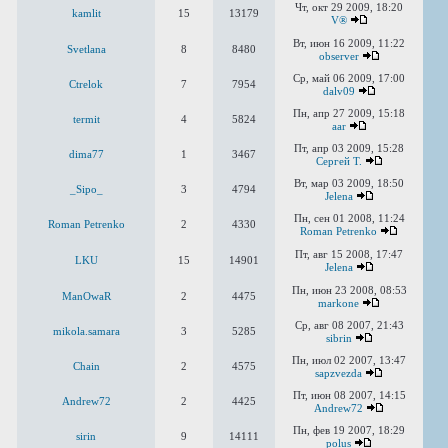
Чт, окт 29 2009, 18:20
kamlit
15
13179
V®
Вт, июн 16 2009, 11:22
Svetlana
8
8480
observer
Ср, май 06 2009, 17:00
Ctrelok
7
7954
dalv09
Пн, апр 27 2009, 15:18
termit
4
5824
aar
Пт, апр 03 2009, 15:28
dima77
1
3467
Сергей Т.
Вт, мар 03 2009, 18:50
_Sipo_
3
4794
Jelena
Пн, сен 01 2008, 11:24
Roman Petrenko
2
4330
Roman Petrenko
Пт, авг 15 2008, 17:47
LKU
15
14901
Jelena
Пн, июн 23 2008, 08:53
ManOwaR
2
4475
markone
Ср, авг 08 2007, 21:43
mikola.samara
3
5285
sibrin
Пн, июл 02 2007, 13:47
Chain
2
4575
sapzvezda
Пт, июн 08 2007, 14:15
Andrew72
2
4425
Andrew72
Пн, фев 19 2007, 18:29
sirin
9
14111
polus