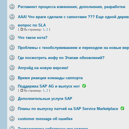
Регламент процесса изменения, дополнения, разработки
ААА! Что враги сделали с сапнотами ??? Еще одной дерев
вопрос по SLA
[
На страницу:
1
,
2
]
Что такое нота?
Проблемы с техобслуживанием и переходом на новые ве
Где посмотреть инфу по Этапам обновлений?
Апгрэйд на новую версию!
Время реакции команды саппорта
Поддержка SAP AG и выпуск нот
[
На страницу:
1
,
2
]
Дополнительные услуги SAP
Планы по выпуску патчей на SAP Service Marketplace
customer message об ошибке
Техподдержка собственными силами