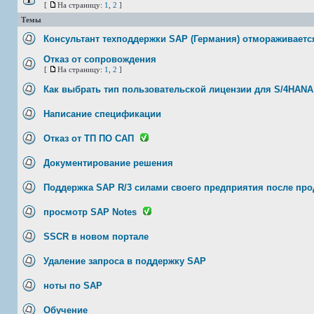
[
На страницу:
1
,
2
]
Темы
Консультант техподдержки SAP (Германия) отмораживается
Отказ от сопровождения
[
На страницу:
1
,
2
]
Как выбрать тип пользовательской лицензии для S/4HANA
Написание спецификации
Отказ от ТП ПО САП
Документирование решения
Поддержка SAP R/3 силами своего предприятия после про
просмотр SAP Notes
SSCR в новом портале
Удаление запроса в поддержку SAP
ноты по SAP
Обучение