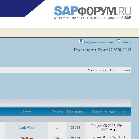
FAQ пользователя
Поиск
Текущее время: Пт, авг 07 2026, 02:13
Часовой пояс: UTC + 3 часа
Автор
Ответы
Просмотры
Последнее сообщение
Пн, дек 08 2025, 09:14
LadyWind
1
39988
JarPI
Ср, авг 05 2026, 11:24
DiaRom
20
72027