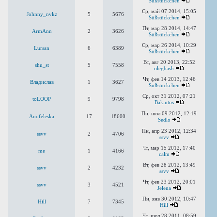
Süßstückchen
Ср, май 07 2014, 15:05
Johnny_nvkz
5
5676
Süßstückchen
Пт, мар 28 2014, 14:47
ArmAnn
2
3626
Süßstückchen
Ср, мар 26 2014, 10:29
Lursan
6
6389
Süßstückchen
Вт, авг 20 2013, 22:52
shu_st
5
7558
olegbash
Чт, фев 14 2013, 12:46
Владислав
1
3627
Süßstückchen
Ср, окт 31 2012, 07:21
toLOOP
9
9798
Bakintos
Пн, июл 09 2012, 12:19
Anofeleska
17
18600
Sedlo
Пн, апр 23 2012, 12:34
ssvv
2
4706
ssvv
Чт, мар 15 2012, 17:40
me
1
4166
calm
Вт, фев 28 2012, 13:49
ssvv
2
4232
ssvv
Чт, фев 23 2012, 20:01
ssvv
3
4521
Jelena
Пн, янв 30 2012, 10:47
Hill
7
7345
Hill
Чт, июл 28 2011, 08:59