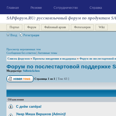
Главная
Резюме
Сотрудничество
Справка
SAPфорум.RU: русскоязычный форум по продуктам S
Портал
Форум
Файловый архив
Фотогалерея
Wiki
Вход
Регистрация
Просмотр нерешенных тем
Сообщения без ответов
|
Активные темы
Список форумов
»
Проекты внедрения и поддержка
»
Форум по послестартовой 
Форум по послестартовой поддержке 
Модератор:
Süßstückchen
Страница
1
из
1
[ Тем: 63 ]
Объявления
С днём сапёра!
Умер Миша Вершков (Admin)!