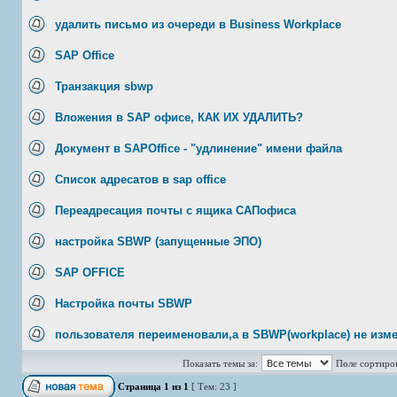
удалить письмо из очереди в Business Workplace
SAP Office
Транзакция sbwp
Вложения в SAP офисе, КАК ИХ УДАЛИТЬ?
Документ в SAPOffice - "удлинение" имени файла
Список адресатов в sap office
Переадресация почты с ящика САПофиса
настройка SBWP (запущенные ЭПО)
SAP OFFICE
Настройка почты SBWP
пользователя переименовали,а в SBWP(workplace) не изм
Показать темы за:
Поле сортиро
Страница
1
из
1
[ Тем: 23 ]