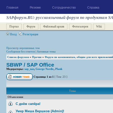
Главная
Резюме
Сотрудничество
Справка
SAPфорум.RU: русскоязычный форум по продуктам S
Портал
Форум
Файловый архив
Фотогалерея
Wiki
Вход
Регистрация
Просмотр нерешенных тем
Сообщения без ответов
|
Активные темы
Список форумов
»
Прочие
»
Форум по компонентам, общим для всех приложени
SBWP / SAP Office
Модераторы:
sap_nar
,
George Nordic
,
Plank
Страница
1
из
1
[ Тем: 23 ]
Темы
Объявления
С днём сапёра!
Умер Миша Вершков (Admin)!