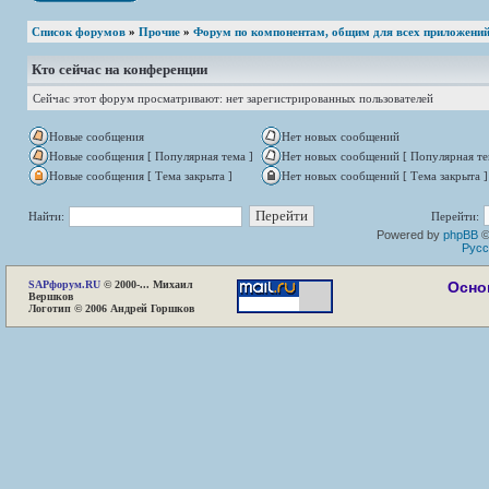
Список форумов
»
Прочие
»
Форум по компонентам, общим для всех приложени
Кто сейчас на конференции
Сейчас этот форум просматривают: нет зарегистрированных пользователей
Новые сообщения
Нет новых сообщений
Новые сообщения [ Популярная тема ]
Нет новых сообщений [ Популярная те
Новые сообщения [ Тема закрыта ]
Нет новых сообщений [ Тема закрыта ]
Найти:
Перейти:
Powered by
phpBB
©
Русс
SAP
форум.RU
© 2000-... Михаил
Осно
Вершков
Логотип © 2006 Андрей Горшков