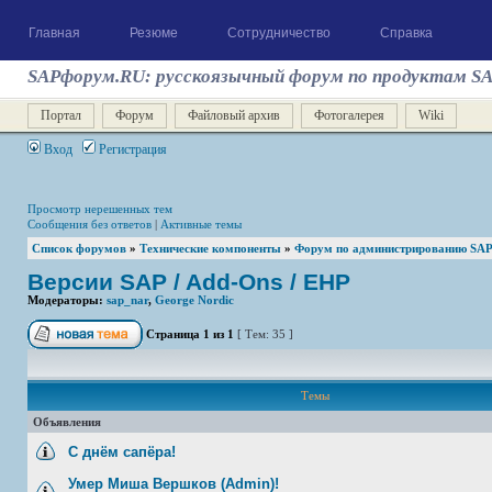
Главная
Резюме
Сотрудничество
Справка
SAPфорум.RU: русскоязычный форум по продуктам S
Портал
Форум
Файловый архив
Фотогалерея
Wiki
Вход
Регистрация
Просмотр нерешенных тем
Сообщения без ответов
|
Активные темы
Список форумов
»
Технические компоненты
»
Форум по администрированию SAP
Версии SAP / Add-Ons / ЕНР
Модераторы:
sap_nar
,
George Nordic
Страница
1
из
1
[ Тем: 35 ]
Темы
Объявления
С днём сапёра!
Умер Миша Вершков (Admin)!