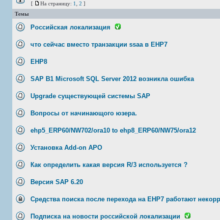
[
На страницу:
1
,
2
]
Темы
Российская локализация
что сейчас вместо транзакции ssaa в EHP7
EHP8
SAP B1 Microsoft SQL Server 2012 возникла ошибка
Upgrade существующей системы SAP
Вопросы от начинающого юзера.
ehp5_ERP60/NW702/ora10 to ehp8_ERP60/NW75/ora12
Установка Add-on APO
Как определить какая версия R/3 используется ?
Версия SAP 6.20
Средства поиска после перехода на EHP7 работают некор
Подписка на новости российской локализации