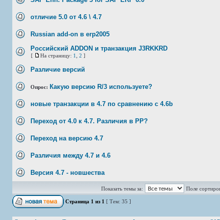
отличие 5.0 от 4.6 \ 4.7
Russian add-on в erp2005
Российский ADDON и транзакция J3RKKRD
[
На страницу:
1
,
2
]
Различие версий
Какую версию R/3 используете?
Опрос:
новые транзакции в 4.7 по сравнению с 4.6b
Переход от 4.0 к 4.7. Различия в РР?
Переход на версию 4.7
Различия между 4.7 и 4.6
Версия 4.7 - новшества
Показать темы за:
Поле сортиро
Страница
1
из
1
[ Тем: 35 ]