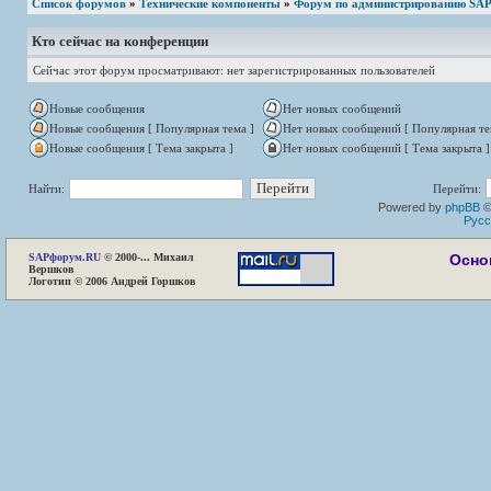
Список форумов
»
Технические компоненты
»
Форум по администрированию SAP
Кто сейчас на конференции
Сейчас этот форум просматривают: нет зарегистрированных пользователей
Новые сообщения
Нет новых сообщений
Новые сообщения [ Популярная тема ]
Нет новых сообщений [ Популярная те
Новые сообщения [ Тема закрыта ]
Нет новых сообщений [ Тема закрыта ]
Найти:
Перейти:
Powered by
phpBB
©
Русс
SAP
форум.RU
© 2000-... Михаил
Осно
Вершков
Логотип © 2006 Андрей Горшков