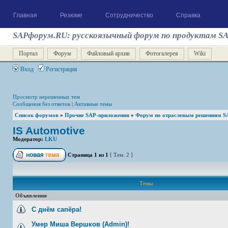
Главная
Резюме
Сотрудничество
Справка
SAPфорум.RU: русскоязычный форум по продуктам S
Портал
Форум
Файловый архив
Фотогалерея
Wiki
Вход
Регистрация
Просмотр нерешенных тем
Сообщения без ответов
|
Активные темы
Список форумов
»
Прочие SAP-приложения
»
Форум по отраслевым решениям S
IS Automotive
Модератор:
LKU
Страница
1
из
1
[ Тем: 2 ]
Темы
Объявления
С днём сапёра!
Умер Миша Вершков (Admin)!