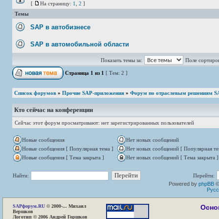
[
На страницу:
1
,
2
]
Темы
SAP в автобизнесе
SAP в автомобильной области
Показать темы за:
Поле сортиро
Страница
1
из
1
[ Тем: 2 ]
Список форумов
»
Прочие SAP-приложения
»
Форум по отраслевым решениям S
Кто сейчас на конференции
Сейчас этот форум просматривают: нет зарегистрированных пользователей
Новые сообщения
Нет новых сообщений
Новые сообщения [ Популярная тема ]
Нет новых сообщений [ Популярная те
Новые сообщения [ Тема закрыта ]
Нет новых сообщений [ Тема закрыта ]
Найти:
Перейти:
Powered by
phpBB
©
Русс
SAP
форум.RU
© 2000-... Михаил
Осно
Вершков
Логотип © 2006 Андрей Горшков