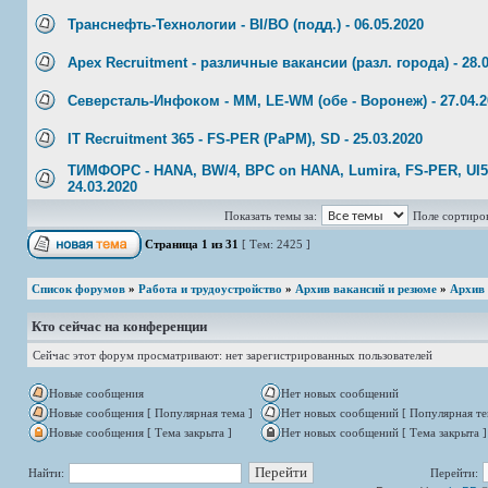
Транснефть-Технологии - BI/BO (подд.) - 06.05.2020
Apex Recruitment - различные вакансии (разл. города) - 28.
Северсталь-Инфоком - MM, LE-WM (обе - Воронеж) - 27.04.2
IT Recruitment 365 - FS-PER (PaPM), SD - 25.03.2020
ТИМФОРС - HANA, BW/4, BPC on HANA, Lumira, FS-PER, UI5/
24.03.2020
Показать темы за:
Поле сортиро
Страница
1
из
31
[ Тем: 2425 ]
Список форумов
»
Работа и трудоустройство
»
Архив вакансий и резюме
»
Архив
Кто сейчас на конференции
Сейчас этот форум просматривают: нет зарегистрированных пользователей
Новые сообщения
Нет новых сообщений
Новые сообщения [ Популярная тема ]
Нет новых сообщений [ Популярная те
Новые сообщения [ Тема закрыта ]
Нет новых сообщений [ Тема закрыта ]
Найти:
Перейти: