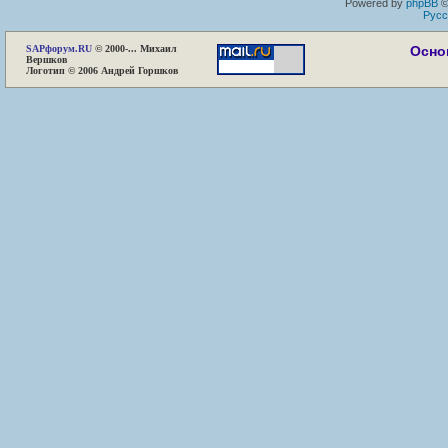
Powered by
phpBB
©
Русс
SAP
форум.RU
© 2000-... Михаил
Осно
Вершков
Логотип © 2006 Андрей Горшков