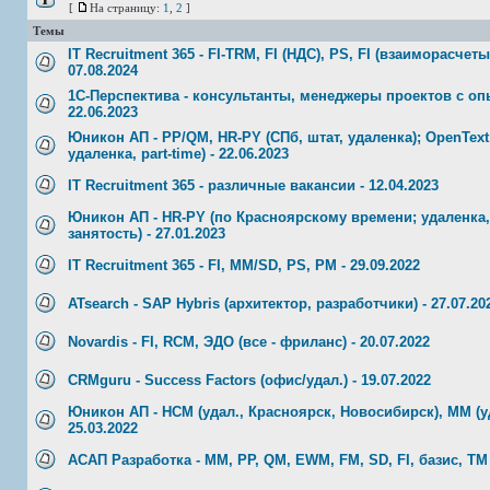
[
На страницу:
1
,
2
]
Темы
IT Recruitment 365 - FI-TRM, FI (НДС), PS, FI (взаиморасчеты
07.08.2024
1С-Перспектива - консультанты, менеджеры проектов с оп
22.06.2023
Юникон АП - PP/QM, HR-PY (СПб, штат, удаленка); OpenText
удаленка, part-time) - 22.06.2023
IT Recruitment 365 - различные вакансии - 12.04.2023
Юникон АП - HR-PY (по Красноярскому времени; удаленка, 
занятость) - 27.01.2023
IT Recruitment 365 - FI, MM/SD, PS, PM - 29.09.2022
ATsearch - SAP Hybris (архитектор, разработчики) - 27.07.20
Novardis - FI, RCM, ЭДО (все - фриланс) - 20.07.2022
CRMguru - Success Factors (офис/удал.) - 19.07.2022
Юникон АП - НСМ (удал., Красноярск, Новосибирск), ММ (уд
25.03.2022
АСАП Разработка - MM, PP, QM, EWM, FM, SD, FI, базис, TM -