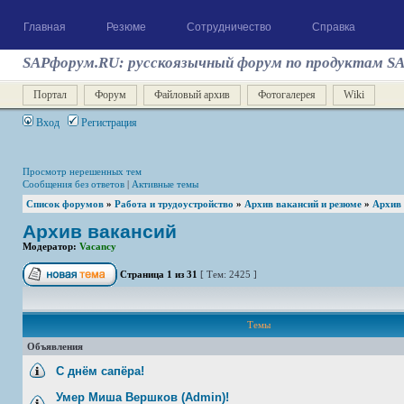
Главная
Резюме
Сотрудничество
Справка
SAPфорум.RU: русскоязычный форум по продуктам S
Портал
Форум
Файловый архив
Фотогалерея
Wiki
Вход
Регистрация
Просмотр нерешенных тем
Сообщения без ответов
|
Активные темы
Список форумов
»
Работа и трудоустройство
»
Архив вакансий и резюме
»
Архив
Архив вакансий
Модератор:
Vacancy
Страница
1
из
31
[ Тем: 2425 ]
Темы
Объявления
С днём сапёра!
Умер Миша Вершков (Admin)!