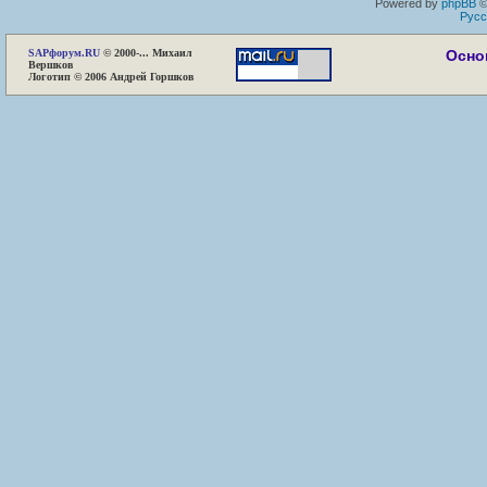
Powered by
phpBB
©
Русс
SAP
форум.RU
© 2000-... Михаил
Осно
Вершков
Логотип © 2006 Андрей Горшков