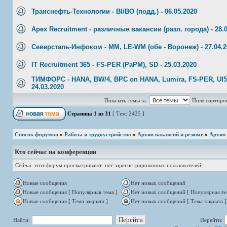
Транснефть-Технологии - BI/BO (подд.) - 06.05.2020
Apex Recruitment - различные вакансии (разл. города) - 28.
Северсталь-Инфоком - MM, LE-WM (обе - Воронеж) - 27.04.2
IT Recruitment 365 - FS-PER (PaPM), SD - 25.03.2020
ТИМФОРС - HANA, BW/4, BPC on HANA, Lumira, FS-PER, UI5/
24.03.2020
Показать темы за:
Поле сортиро
Страница
1
из
31
[ Тем: 2425 ]
Список форумов
»
Работа и трудоустройство
»
Архив вакансий и резюме
»
Архив
Кто сейчас на конференции
Сейчас этот форум просматривают: нет зарегистрированных пользователей
Новые сообщения
Нет новых сообщений
Новые сообщения [ Популярная тема ]
Нет новых сообщений [ Популярная те
Новые сообщения [ Тема закрыта ]
Нет новых сообщений [ Тема закрыта ]
Найти:
Перейти: