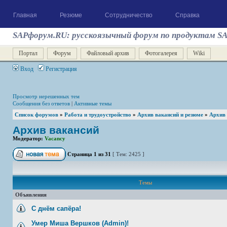
Главная
Резюме
Сотрудничество
Справка
SAPфорум.RU: русскоязычный форум по продуктам S
Портал
Форум
Файловый архив
Фотогалерея
Wiki
Вход
Регистрация
Просмотр нерешенных тем
Сообщения без ответов
|
Активные темы
Список форумов
»
Работа и трудоустройство
»
Архив вакансий и резюме
»
Архив
Архив вакансий
Модератор:
Vacancy
Страница
1
из
31
[ Тем: 2425 ]
Темы
Объявления
С днём сапёра!
Умер Миша Вершков (Admin)!