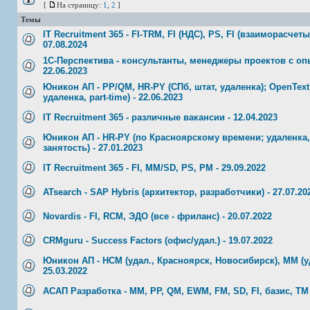
[
На страницу:
1
,
2
]
Темы
IT Recruitment 365 - FI-TRM, FI (НДС), PS, FI (взаиморасчеты
07.08.2024
1С-Перспектива - консультанты, менеджеры проектов с оп
22.06.2023
Юникон АП - PP/QM, HR-PY (СПб, штат, удаленка); OpenText
удаленка, part-time) - 22.06.2023
IT Recruitment 365 - различные вакансии - 12.04.2023
Юникон АП - HR-PY (по Красноярскому времени; удаленка, 
занятость) - 27.01.2023
IT Recruitment 365 - FI, MM/SD, PS, PM - 29.09.2022
ATsearch - SAP Hybris (архитектор, разработчики) - 27.07.20
Novardis - FI, RCM, ЭДО (все - фриланс) - 20.07.2022
CRMguru - Success Factors (офис/удал.) - 19.07.2022
Юникон АП - НСМ (удал., Красноярск, Новосибирск), ММ (уд
25.03.2022
АСАП Разработка - MM, PP, QM, EWM, FM, SD, FI, базис, TM -