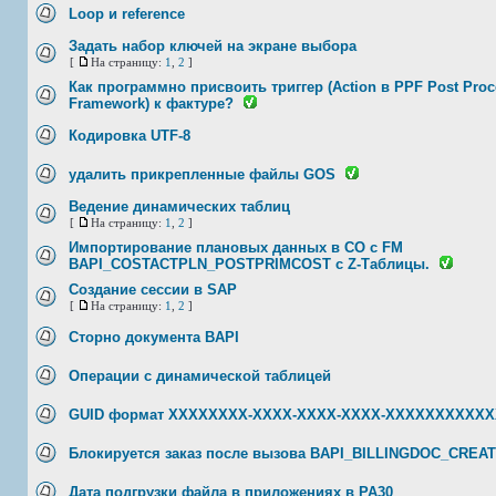
Loop и reference
Задать набор ключей на экране выбора
[
На страницу:
1
,
2
]
Как программно присвоить триггер (Action в PPF Post Proc
Framework) к фактуре?
Кодировка UTF-8
удалить прикрепленные файлы GOS
Ведение динамических таблиц
[
На страницу:
1
,
2
]
Импортирование плановых данных в CO c FM
BAPI_COSTACTPLN_POSTPRIMCOST с Z-Таблицы.
Создание сессии в SAP
[
На страницу:
1
,
2
]
Сторно документа BAPI
Операции с динамической таблицей
GUID формат XXXXXXXX-XXXX-XXXX-XXXX-XXXXXXXXXXX
Блокируется заказ после вызова BAPI_BILLINGDOC_CREA
Дата подгрузки файла в приложениях в PA30