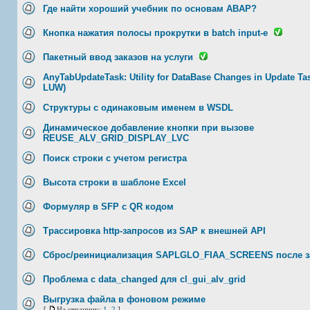
Где найти хороший учебник по основам ABAP?
Кнопка нажатия полосы прокрутки в batch input-e
Пакетный ввод заказов на услуги
AnyTabUpdateTask: Utility for DataBase Changes in Update T
LUW)
Структуры с одинаковым именем в WSDL
Динамическое добавление кнопки при вызове
REUSE_ALV_GRID_DISPLAY_LVC
Поиск строки с учетом регистра
Высота строки в шаблоне Excel
Формуляр в SFP с QR кодом
Tрассировка http-запросов из SAP к внешней API
Сброс/реинициализация SAPLGLO_FIAA_SCREENS после за
Проблема с data_changed для cl_gui_alv_grid
Выгрузка файла в фоновом режиме
[
На страницу:
1
,
2
]