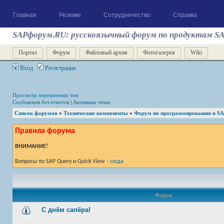
Главная
Резюме
Сотрудничество
Справка
SAPфорум.RU: русскоязычный форум по продуктам S
Портал
Форум
Файловый архив
Фотогалерея
Wiki
Вход
Регистрация
Просмотр нерешенных тем
Сообщения без ответов
|
Активные темы
Список форумов
»
Технические компоненты
»
Форум по программированию в S
Правила форума
ВНИМАНИЕ!
Вопросы по SAP Query и Quick View -
сюда
Форум
С днём сапёра!