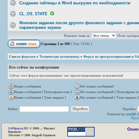
Создание таблицы в Word выгрузке по необходимости
CL_OS_STATE
Фоновое задание после другого фонового задания с дина
параметрами экрана
Показать темы за:
Поле сортиро
Страница
2
из
189
[ Тем: 15102 ]
Список форумов
»
Технические компоненты
»
Форум по программированию в S
Кто сейчас на конференции
Сейчас этот форум просматривают: нет зарегистрированных пользователей
Новые сообщения
Нет новых сообщений
Новые сообщения [ Популярная тема ]
Нет новых сообщений [ Популярная те
Новые сообщения [ Тема закрыта ]
Нет новых сообщений [ Тема закрыта ]
Найти:
Перейти:
Powered by
phpBB
©
Русс
SAP
форум.RU
© 2000-... Михаил
Осно
Вершков
Логотип © 2006 Андрей Горшков