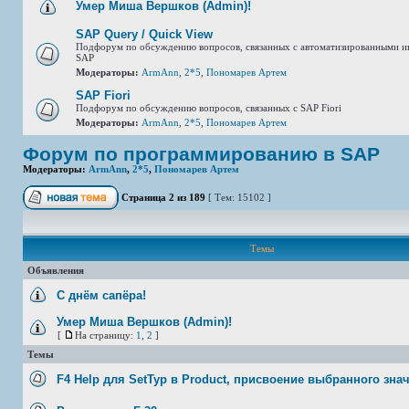
Умер Миша Вершков (Admin)!
SAP Query / Quick View
Подфорум по обсуждению вопросов, связанных с автоматизированными и
SAP
Модераторы:
ArmAnn
,
2*5
,
Пономарев Артем
SAP Fiori
Подфорум по обсуждению вопросов, связанных с SAP Fiori
Модераторы:
ArmAnn
,
2*5
,
Пономарев Артем
Форум по программированию в SAP
Модераторы:
ArmAnn
,
2*5
,
Пономарев Артем
Страница
2
из
189
[ Тем: 15102 ]
Темы
Объявления
С днём сапёра!
Умер Миша Вершков (Admin)!
[
На страницу:
1
,
2
]
Темы
F4 Help для SetTyp в Product, присвоение выбранного зна