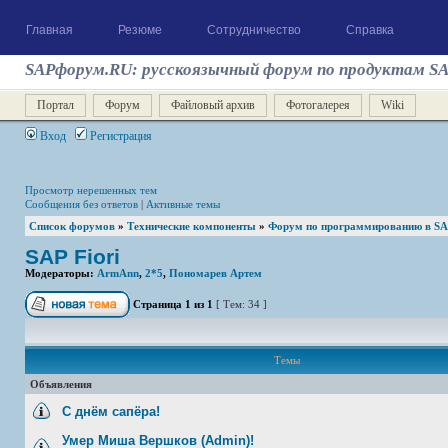
Главная
Резюме
Сотрудничество
Справка
SAPфорум.RU: русскоязычный форум по продуктам S
Портал
Форум
Файловый архив
Фотогалерея
Wiki
Вход
Регистрация
Просмотр нерешенных тем
Сообщения без ответов
|
Активные темы
Список форумов
»
Технические компоненты
»
Форум по программированию в SA
SAP Fiori
Модераторы:
ArmAnn
,
2*5
,
Пономарев Артем
Страница
1
из
1
[ Тем: 34 ]
Темы
Объявления
С днём сапёра!
Умер Миша Вершков (Admin)!