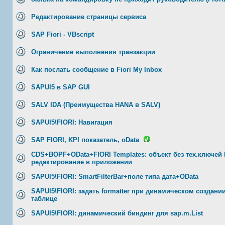
Редактирование страницы сервиса
SAP Fiori - VBscript
Ограничение выполнения транзакции
Как послать сообщение в Fiori My Inbox
SAPUI5 в SAP GUI
SALV IDA (Преимущества HANA в SALV)
SAPUI5\FIORI: Навигация
SAP FIORI, KPI показатель, oData
CDS+BOPF+OData+FIORI Templates: объект без тех.ключей 
редактирование в приложении
SAPUI5\FIORI: SmartFilterBar+поле типа дата+OData
SAPUI5\FIORI: задать formatter при динамическом создани
таблице
SAPUI5\FIORI: динамический биндинг для sap.m.List