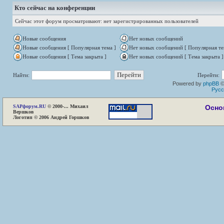
Кто сейчас на конференции
Сейчас этот форум просматривают: нет зарегистрированных пользователей
Новые сообщения
Нет новых сообщений
Новые сообщения [ Популярная тема ]
Нет новых сообщений [ Популярная те
Новые сообщения [ Тема закрыта ]
Нет новых сообщений [ Тема закрыта ]
Найти:
Перейти:
Powered by
phpBB
©
Русс
SAP
форум.RU
© 2000-... Михаил
Осно
Вершков
Логотип © 2006 Андрей Горшков