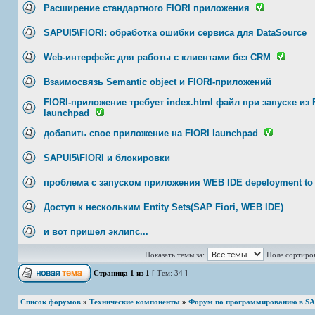
Расширение стандартного FIORI приложения
SAPUI5\FIORI: обработка ошибки сервиса для DataSource
Web-интерфейс для работы с клиентами без CRM
Взаимосвязь Semantic object и FIORI-приложений
FIORI-приложение требует index.html файл при запуске из 
launchpad
добавить свое приложение на FIORI launchpad
SAPUI5\FIORI и блокировки
проблема с запуском приложения WEB IDE depeloyment t
Доступ к нескольким Entity Sets(SAP Fiori, WEB IDE)
и вот пришел эклипс...
Показать темы за:
Поле сортиро
Страница
1
из
1
[ Тем: 34 ]
Список форумов
»
Технические компоненты
»
Форум по программированию в SA