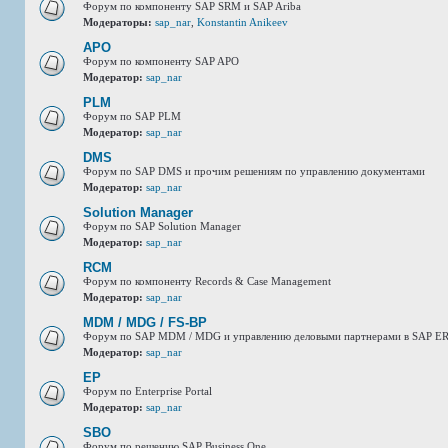
Форум по компоненту SAP SRM и SAP Ariba
Модераторы:
sap_nar
,
Konstantin Anikeev
APO
Форум по компоненту SAP APO
Модератор:
sap_nar
PLM
Форум по SAP PLM
Модератор:
sap_nar
DMS
Форум по SAP DMS и прочим решениям по управлению документами
Модератор:
sap_nar
Solution Manager
Форум по SAP Solution Manager
Модератор:
sap_nar
RCM
Форум по компоненту Records & Case Management
Модератор:
sap_nar
MDM / MDG / FS-BP
Форум по SAP MDM / MDG и управлению деловыми партнерами в SAP E
Модератор:
sap_nar
EP
Форум по Enterprise Portal
Модератор:
sap_nar
SBO
Форум по решению SAP Business One