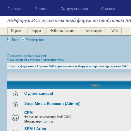
Главная
Резюме
Сотрудничество
Справка
SAPфорум.RU: русскоязычный форум по продуктам S
Портал
Форум
Файловый архив
Фотогалерея
Wiki
Вход
Регистрация
Просмотр нерешенных тем
Сообщения без ответов
|
Активные темы
Список форумов
»
Прочие SAP-приложения
»
Форум по прочим продуктам SAP
Форум
С днём сапёра!
Умер Миша Вершков (Admin)!
CRM
Форум по компоненту SAP CRM
Модератор:
sap_nar
SRM / Ariba