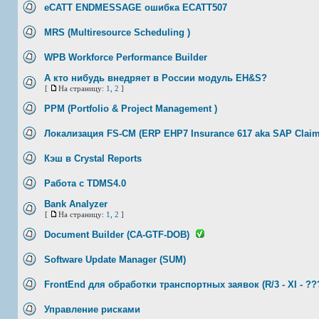
eCATT ENDMESSAGE ошибка ECATT507
MRS (Multiresource Scheduling )
WPB Workforce Performance Builder
А кто нибудь внедряет в России модуль EH&S?
[
На страницу:
1
,
2
]
PPM (Portfolio & Project Management )
Локализация FS-CM (ERP EHP7 Insurance 617 aka SAP Clai
Кэш в Crystal Reports
Работа с TDMS4.0
Bank Analyzer
[
На страницу:
1
,
2
]
Document Builder (CA-GTF-DOB)
Software Update Manager (SUM)
FrontEnd для обработки транспортных заявок (R/3 - XI - ??
Управление рисками