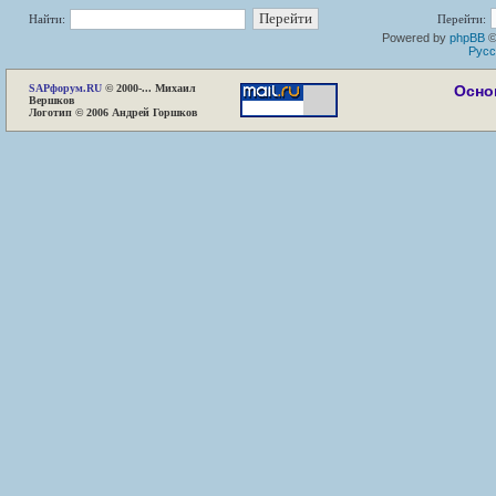
Найти:
Перейти:
Powered by
phpBB
©
Русс
SAP
форум.RU
© 2000-... Михаил
Осно
Вершков
Логотип © 2006 Андрей Горшков