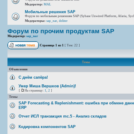
Модератор:
MAL
Мобильные решения SAP
Форум по мобильным решениям SAP (Sybase Unwired Platform, Afaria, Syclo
Модераторы:
sap_nar
,
deliter
Форум по прочим продуктам SAP
Модератор:
sap_nar
Страница
1
из
1
[ Тем: 22 ]
Темы
Объявления
С днём сапёра!
Умер Миша Вершков (Admin)!
[
На страницу:
1
,
2
]
Темы
SAP Forecasting & Replenishment: ошибка при обмене дан
ERP
Отчет ИСЛ транзакция mc.5 - Анализ складов
Кодировка компонентов SAP