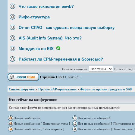
Что такое технология eewb?
Инфо-структура
Отчет СПАО - как сделать всегда новую выборку
AIS (Audit Info System). Что это?
Методичка по EIS
Работает ли CPM-переменная в Scorecard?
Показать темы за:
Поле сортиро
Страница
1
из
1
[ Тем: 22 ]
Список форумов
»
Прочие SAP-приложения
»
Форум по прочим продуктам SAP
Кто сейчас на конференции
Сейчас этот форум просматривают: нет зарегистрированных пользователей
Новые сообщения
Нет новых сообщений
Новые сообщения [ Популярная тема ]
Нет новых сообщений [ Популярная те
Новые сообщения [ Тема закрыта ]
Нет новых сообщений [ Тема закрыта ]