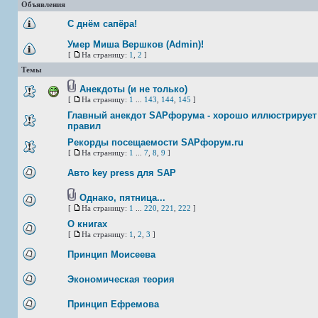
Объявления
С днём сапёра!
Умер Миша Вершков (Admin)!
[
На страницу:
1
,
2
]
Темы
Анекдоты (и не только)
[
На страницу:
1
...
143
,
144
,
145
]
Главный анекдот SAPфорума - хорошо иллюстрирует 
правил
Рекорды посещаемости SAPфорум.ru
[
На страницу:
1
...
7
,
8
,
9
]
Авто key press для SAP
Однако, пятница...
[
На страницу:
1
...
220
,
221
,
222
]
О книгах
[
На страницу:
1
,
2
,
3
]
Принцип Моисеева
Экономическая теория
Принцип Ефремова