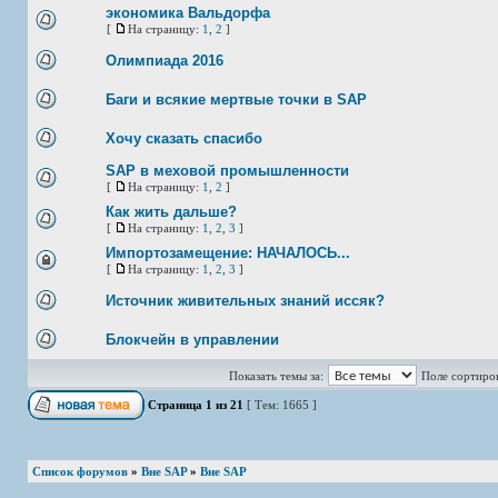
экономика Вальдорфа
[
На страницу:
1
,
2
]
Олимпиада 2016
Баги и всякие мертвые точки в SAP
Хочу сказать спасибо
SAP в меховой промышленности
[
На страницу:
1
,
2
]
Как жить дальше?
[
На страницу:
1
,
2
,
3
]
Импортозамещение: НАЧАЛОСЬ...
[
На страницу:
1
,
2
,
3
]
Источник живительных знаний иссяк?
Блокчейн в управлении
Показать темы за:
Поле сортиро
Страница
1
из
21
[ Тем: 1665 ]
Список форумов
»
Вне SAP
»
Вне SAP