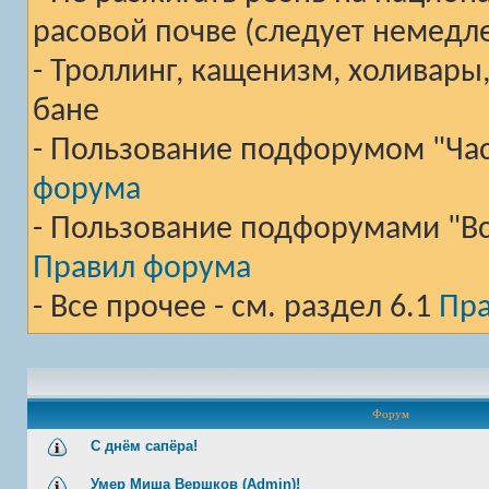
расовой почве (следует немедл
- Троллинг, кащенизм, холивары
бане
- Пользование подфорумом "Част
форума
- Пользование подфорумами "Вст
Правил форума
- Все прочее - см. раздел 6.1
Пр
Форум
С днём сапёра!
Умер Миша Вершков (Admin)!