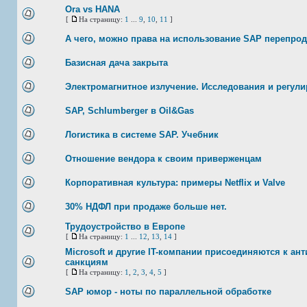
Ora vs HANA
[
На страницу:
1
...
9
,
10
,
11
]
А чего, можно права на использование SAP перепрод
Базисная дача закрыта
Электромагнитное излучение. Исследования и регули
SAP, Schlumberger в Oil&Gas
Логистика в системе SAP. Учебник
Отношение вендора к своим приверженцам
Корпоративная культура: примеры Netflix и Valve
30% НДФЛ при продаже больше нет.
Трудоустройство в Европе
[
На страницу:
1
...
12
,
13
,
14
]
Microsoft и другие IT-компании присоединяются к ан
санкциям
[
На страницу:
1
,
2
,
3
,
4
,
5
]
SAP юмор - ноты по параллельной обработке