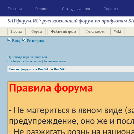
Главная
Резюме
Сотрудничество
Справка
SAPфорум.RU: русскоязычный форум по продуктам S
Портал
Форум
Файловый архив
Фотогалерея
Wiki
Вход
Регистрация
Просмотр нерешенных тем
Сообщения без ответов
|
Активные темы
Список форумов
»
Вне SAP
»
Вне SAP
Правила форума
- Не материться в явном виде (
предупреждение, оно же и после
- Не разжигать рознь на национ