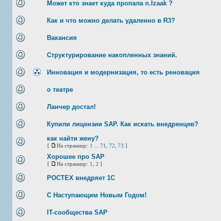
Может кто знает куда пропала n.Izaak ?
Как и что можно делать удаленно в R3?
Вакансия
Структурирование накопленных знаний.
Инновация и модернизация, то есть реновация
о театре
Ланчер достал!
Купили лицензии SAP. Как искать внедренцев?
как найти жену?
[
На страницу:
1
...
71
,
72
,
73
]
Хорошее про SAP
[
На страницу:
1
,
2
]
РОСТЕХ внедряет 1С
С Наступающим Новым Годом!
IT-сообщества SAP