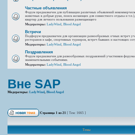
Частные объявления
Форум предназначен для публикации различных объявлений некоммерческ
животных в добрые руки, поиск желающих для совместного отдыха и т.п.),
квартир для личного пользования размещающего
Модераторы:
LadyWind
,
Blood Angel
Встречи
Подфорум предназначен для организации разнообразных очных встреч уч
ресторанов и кафе, спортивных турниров, встреч бывших и настоящих сот
Модераторы:
LadyWind
,
Blood Angel
Поздравления
Форум предназначен для разнообразных поздравлений участников форума
знаменательными событиями.
Модераторы:
LadyWind
,
Blood Angel
Вне SAP
Модераторы:
LadyWind
,
Blood Angel
Страница
1
из
21
[ Тем: 1665 ]
Темы