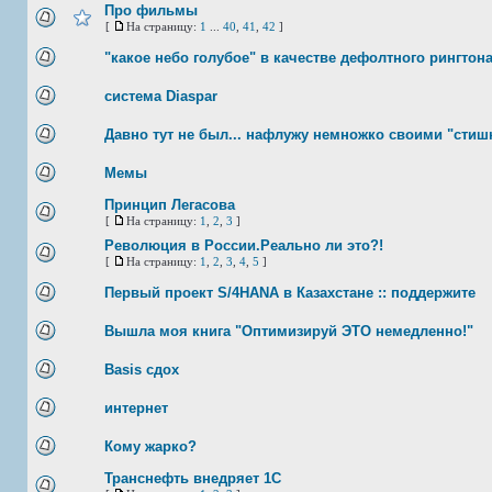
Про фильмы
[
На страницу:
1
...
40
,
41
,
42
]
"какое небо голубое" в качестве дефолтного рингтон
система Diaspar
Давно тут не был... нафлужу немножко своими "стишк
Мемы
Принцип Легасова
[
На страницу:
1
,
2
,
3
]
Революция в России.Реально ли это?!
[
На страницу:
1
,
2
,
3
,
4
,
5
]
Первый проект S/4HANA в Казахстане :: поддержите
Вышла моя книга "Оптимизируй ЭТО немедленно!"
Basis сдох
интернет
Кому жарко?
Транснефть внедряет 1С