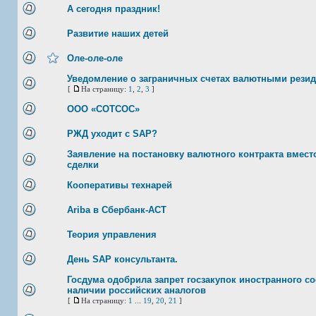
А сегодня праздник!
Развитие наших детей
Оле-оле-оле
Уведомление о заграничных счетах валютными рези
[
На страницу:
1
,
2
,
3
]
ООО «СОТСОС»
РЖД уходит с SAP?
Заявление на постановку валютного контракта вмест
сделки
Кооперативы технарей
Ariba в Сбербанк-АСТ
Теория управления
День SAP консультанта.
Госдума одобрила запрет госзакупок иностранного с
наличии российских аналогов
[
На страницу:
1
...
19
,
20
,
21
]