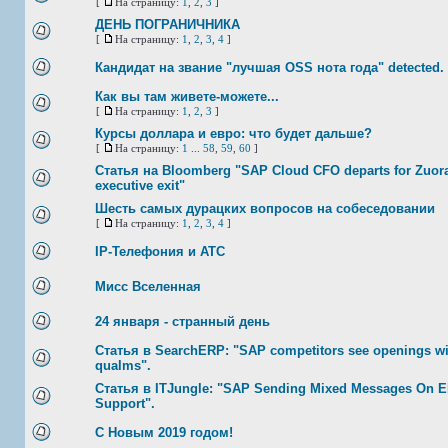
[
На страницу:
1
,
2
,
3
]
ДЕНЬ ПОГРАНИЧНИКА
[
На страницу:
1
,
2
,
3
,
4
]
Кандидат на звание "лучшая OSS нота года" detected.
Как вы там живете-можете...
[
На страницу:
1
,
2
,
3
]
Курсы доллара и евро: что будет дальше?
[
На страницу:
1
...
58
,
59
,
60
]
Статья на Bloomberg "SAP Cloud CFO departs for Zuora 
executive exit"
Шесть самых дурацких вопросов на собеседовании
[
На страницу:
1
,
2
,
3
,
4
]
IP-Телефония и АТС
Мисс Вселенная
24 января - странный день
Статья в SearchERP: "SAP competitors see openings w
qualms".
Статья в ITJungle: "SAP Sending Mixed Messages On E
Support".
С Новым 2019 годом!