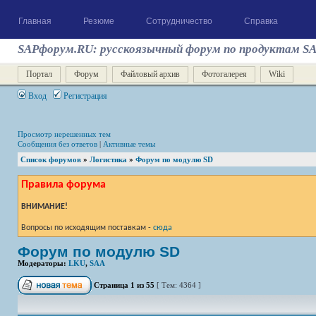
Главная
Резюме
Сотрудничество
Справка
SAPфорум.RU: русскоязычный форум по продуктам S
Портал
Форум
Файловый архив
Фотогалерея
Wiki
Вход
Регистрация
Просмотр нерешенных тем
Сообщения без ответов
|
Активные темы
Список форумов
»
Логистика
»
Форум по модулю SD
Правила форума
ВНИМАНИЕ!
Вопросы по исходящим поставкам -
сюда
Форум по модулю SD
Модераторы:
LKU
,
SAA
Страница
1
из
55
[ Тем: 4364 ]