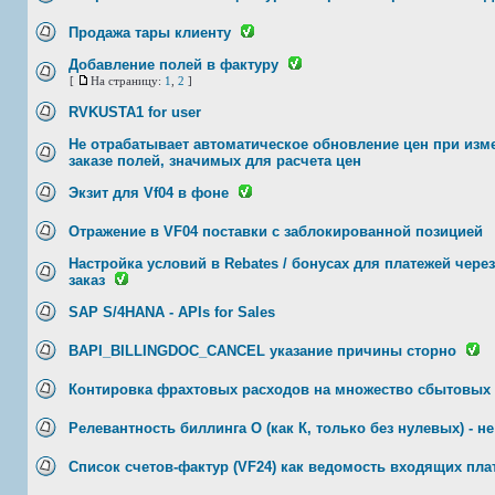
Продажа тары клиенту
Добавление полей в фактуру
[
На страницу:
1
,
2
]
RVKUSTA1 for user
Не отрабатывает автоматическое обновление цен при изм
заказе полей, значимых для расчета цен
Экзит для Vf04 в фоне
Отражение в VF04 поставки с заблокированной позицией
Настройка условий в Rebates / бонусах для платежей чере
заказ
SAP S/4HANA - APIs for Sales
BAPI_BILLINGDOC_CANCEL указание причины сторно
Контировка фрахтовых расходов на множество сбытовых 
Релевантность биллинга О (как К, только без нулевых) - не
Cписок счетов-фактур (VF24) как ведомость входящих пла