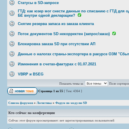
Статусы в SD-запросе
ГТД: как юзер мог снести данные по списанию с ГТД для о
БЕ внутри одной декларации?
Снятие резерва запаса из заказа клиента
Поток документов SD некорректен (запрос/заказ)
Блокировка заказа SD при отсутствии АП
Данные о налогах страны-экспортера в ракурсе ОЗМ "Сбы
Изменения в счетах-фактурах с 01.07.2021
VBRP и BSEG
Показать темы за:
Поле сортиро
Страница
1
из
55
[ Тем: 4364 ]
Список форумов
»
Логистика
»
Форум по модулю SD
Кто сейчас на конференции
Сейчас этот форум просматривают: нет зарегистрированных пользователей