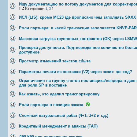
Ищу документацию по потоку документов для корректиро
[
На страницу:
1
,
2
]
ИСЛ (LIS): кроме MC23 где прописано чем заполнять SХХХ
Роли партнера: в какой транзакции заполняется KNVP-PA
Массовая загрузка групповых контрактов (GK) через LSMW
Проверка доступности. Подтвержденное количество боль
доступное
Просмотр изменений текстов сбыта
Параметры печати из поставки (V2) через экзит: где код?
Ограничения на группу счетов поставщика/вендора в дан
для роли SP в поставке
Как узнать, кто удалил транспортировку
Роли партнера в позиции заказа
Сложный натуральный рабат (4+1, 3+2 и т.д.)
Кредитный менеджмент и авансы (ТАП)
Д90 К90 при проведении скидки