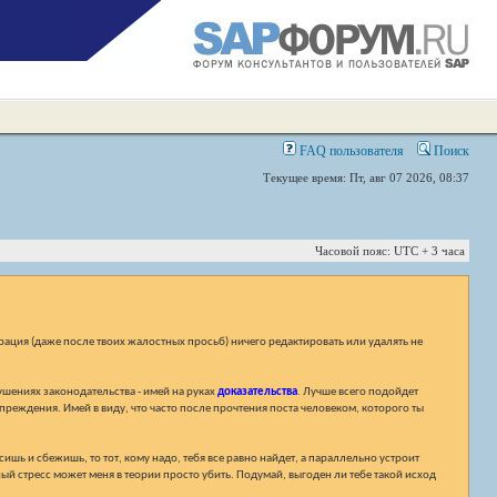
FAQ пользователя
Поиск
Текущее время: Пт, авг 07 2026, 08:37
Часовой пояс: UTC + 3 часа
ация (даже после твоих жалостных просьб) ничего редактировать или удалять не
ушениях законодательства - имей на руках
доказательства
. Лучше всего подойдет
преждения. Имей в виду, что часто после прочтения поста человеком, которого ты
шь и сбежишь, то тот, кому надо, тебя все равно найдет, а параллельно устроит
ый стресс может меня в теории просто убить. Подумай, выгоден ли тебе такой исход