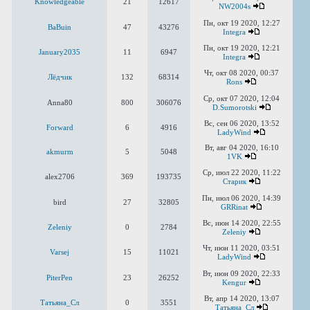
Knowledgeable
21
12617
NW2004s
Пн, окт 19 2020, 12:27
BaBuin
47
43276
Integra
Пн, окт 19 2020, 12:21
January2035
11
6947
Integra
Чт, окт 08 2020, 00:37
Лёдчик
132
68314
Rons
Ср, окт 07 2020, 12:04
Anna80
800
306076
D.Sumorotski
Вс, сен 06 2020, 13:52
Forward
6
4916
LadyWind
Вт, авг 04 2020, 16:10
akmurm
5
5048
1VK
Ср, июл 22 2020, 11:22
alex2706
369
193735
Старик
Пн, июл 06 2020, 14:39
bird
27
32805
GRRinat
Вс, июн 14 2020, 22:55
Zeleniy
0
2784
Zeleniy
Чт, июн 11 2020, 03:51
Varsej
15
11021
LadyWind
Вт, июн 09 2020, 22:33
PiterPen
23
26252
Kengur
Вт, апр 14 2020, 13:07
Татьяна_Сл
0
3551
Татьяна_Сл