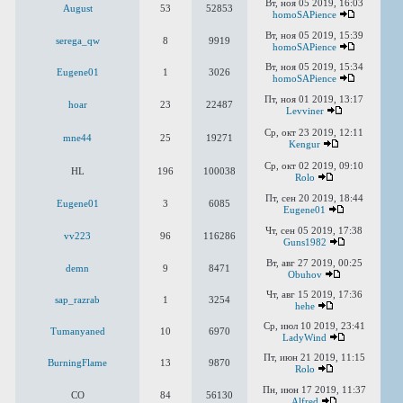
Вт, ноя 05 2019, 16:03
August
53
52853
homoSAPience
Вт, ноя 05 2019, 15:39
serega_qw
8
9919
homoSAPience
Вт, ноя 05 2019, 15:34
Eugene01
1
3026
homoSAPience
Пт, ноя 01 2019, 13:17
hoar
23
22487
Levviner
Ср, окт 23 2019, 12:11
mne44
25
19271
Kengur
Ср, окт 02 2019, 09:10
HL
196
100038
Rolo
Пт, сен 20 2019, 18:44
Eugene01
3
6085
Eugene01
Чт, сен 05 2019, 17:38
vv223
96
116286
Guns1982
Вт, авг 27 2019, 00:25
demn
9
8471
Obuhov
Чт, авг 15 2019, 17:36
sap_razrab
1
3254
hehe
Ср, июл 10 2019, 23:41
Tumanyaned
10
6970
LadyWind
Пт, июн 21 2019, 11:15
BurningFlame
13
9870
Rolo
Пн, июн 17 2019, 11:37
CO
84
56130
Alfred