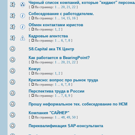
Черный список компаний, которые "кидают" персона
[
На страницу:
1
...
20
,
21
,
22
]
Собеседование с работодателем.
[
На страницу:
1
...
14
,
15
,
16
]
Обмен контактами юристов
[
На страницу:
1
,
2
]
Кадровые агентства
[
На страницу:
1
...
6
,
7
,
8
]
S8.Capital ака ТК Центр
Как работается в BearingPoint?
[
На страницу:
1
...
20
,
21
,
22
]
Комус
[
На страницу:
1
,
2
]
Кризисно: вопрос про рынок труда
[
На страницу:
1
...
6
,
7
,
8
]
Перспектива труда в России
[
На страницу:
1
...
7
,
8
,
9
]
Прошу неформальное тех. собеседование по HCM
Компания "САЙНЕР"
[
На страницу:
1
...
48
,
49
,
50
]
Переквалификация SAP-консультанта