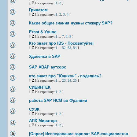
[
На страницу:
1
,
2
]
Гринатом
[
На страницу:
1
,
2
,
3
,
4
]
Какие общие знания нужны стажеру SAP?
Ernst & Young
[
На страницу:
1
...
7
,
8
,
9
]
Кто знает про IBS - Посоветуйте!
[
На страницу:
1
...
52
,
53
,
54
]
Удаленка в SAP
SAP ABAP аутсорс
кто знает про "Юникон" - поделись?
[
На страницу:
1
...
23
,
24
,
25
]
СИБИНТЕК
[
На страницу:
1
,
2
]
работа SAP HCM во Франции
СУЭК
[
На страницу:
1
,
2
]
АПХ Мираторг
[
На страницу:
1
,
2
]
[Опрос] Исследование зарплат SAP-специалистов