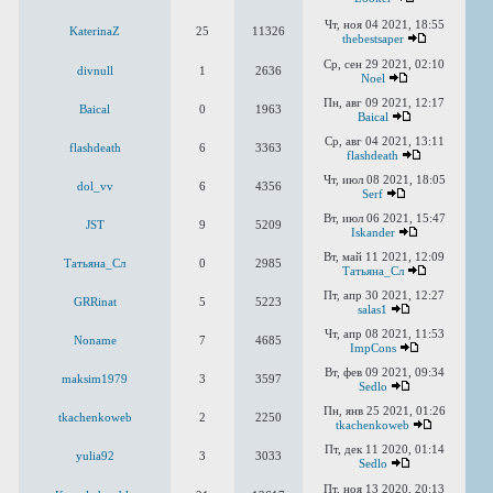
Чт, ноя 04 2021, 18:55
KaterinaZ
25
11326
thebestsaper
Ср, сен 29 2021, 02:10
divnull
1
2636
Noel
Пн, авг 09 2021, 12:17
Baical
0
1963
Baical
Ср, авг 04 2021, 13:11
flashdeath
6
3363
flashdeath
Чт, июл 08 2021, 18:05
dol_vv
6
4356
Serf
Вт, июл 06 2021, 15:47
JST
9
5209
Iskander
Вт, май 11 2021, 12:09
Татьяна_Сл
0
2985
Татьяна_Сл
Пт, апр 30 2021, 12:27
GRRinat
5
5223
salas1
Чт, апр 08 2021, 11:53
Noname
7
4685
ImpCons
Вт, фев 09 2021, 09:34
maksim1979
3
3597
Sedlo
Пн, янв 25 2021, 01:26
tkachenkoweb
2
2250
tkachenkoweb
Пт, дек 11 2020, 01:14
yulia92
3
3033
Sedlo
Пт, ноя 13 2020, 20:13