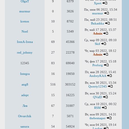
OlgaT
9
6379
Xpert
Пн, июн 06 2022, 15:34
murmur
0
3026
murmur
Пн, май 23 2022, 08:51
kreton
10
8702
Bukashka
Вт, май 17 2022, 15:37
Noel
5
5349
Admin
Ср, мар 09 2022, 09:10
IrenA-Irena
69
45366
Skif
Чт, мар 03 2022, 18:12
red_johnny
27
22278
Admin
Чт, фев 17 2022, 15:18
12345
83
69040
Proforg
Пт, янв 28 2022, 15:41
Integra
16
19050
AndreyKAA
Вт, ноя 30 2021, 15:34
ang8
516
303152
Qwerty12345
Вт, ноя 30 2021, 15:24
adept
15
16225
QValD
Ср, ноя 10 2021, 00:32
Лев
67
31007
RSM
Вт, ноя 09 2021, 14:31
Otvarchik
7
5071
thebestsaper
Чт, ноя 04 2021, 19:14
sanura
54
54924
Looker