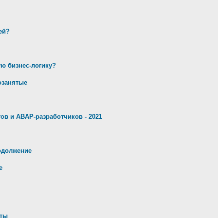
ей?
ую бизнес-логику?
озанятые
ов и ABAP-разработчиков - 2021
родолжение
е
оты