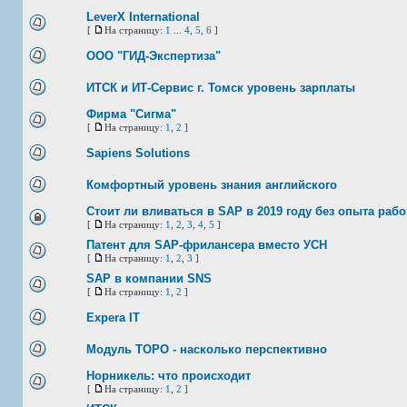
LeverX International
[
На страницу:
1
...
4
,
5
,
6
]
ООО "ГИД-Экспертиза"
ИТСК и ИТ-Сервис г. Томск уровень зарплаты
Фирма "Сигма"
[
На страницу:
1
,
2
]
Sapiens Solutions
Комфортный уровень знания английского
Стоит ли вливаться в SAP в 2019 году без опыта раб
[
На страницу:
1
,
2
,
3
,
4
,
5
]
Патент для SAP-фрилансера вместо УСН
[
На страницу:
1
,
2
,
3
]
SAP в компании SNS
[
На страницу:
1
,
2
]
Expera IT
Модуль TOPO - насколько перспективно
Норникель: что происходит
[
На страницу:
1
,
2
]