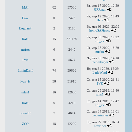
Вт, мар 17 2020, 12:29
MAI
82
57536
GRRinat
Чт, мар 12 2020, 18:49
Deiv
0
2423
Deiv
Вс, мар 08 2020, 22:09
Bogdan7
2
3103
homoSAPience
Чт, мар 05 2020, 19:22
Rolo
15
371139
dol_vv
Чт, мар 05 2020, 18:29
mrfox
0
2440
mrfox
Чт, фев 06 2020, 14:18
1VK
9
5677
thebestsaper
Вт, янв 21 2020, 12:29
LitvinDanil
74
39666
LadyWind
Ср, янв 15 2020, 21:41
ivan_iv
38
31915
1VK
Ср, дек 25 2019, 16:40
salas1
16
12630
salas1
Сб, дек 14 2019, 17:47
Rolo
6
4210
dol_vv
Ср, дек 04 2019, 18:01
postel65
7
4694
thebestsaper
Ср, ноя 27 2019, 16:34
ZCO
18
12290
Levviner