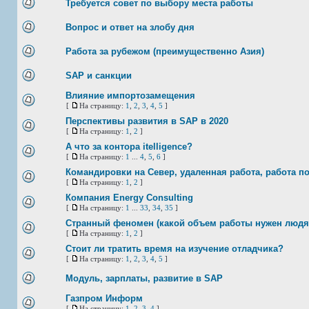
Требуется совет по выбору места работы
Вопрос и ответ на злобу дня
Работа за рубежом (преимущественно Азия)
SAP и санкции
Влияние импортозамещения
[
На страницу:
1
,
2
,
3
,
4
,
5
]
Перспективы развития в SAP в 2020
[
На страницу:
1
,
2
]
А что за контора itelligence?
[
На страницу:
1
...
4
,
5
,
6
]
Командировки на Север, удаленная работа, работа по
[
На страницу:
1
,
2
]
Компания Energy Consulting
[
На страницу:
1
...
33
,
34
,
35
]
Странный феномен (какой объем работы нужен людя
[
На страницу:
1
,
2
]
Стоит ли тратить время на изучение отладчика?
[
На страницу:
1
,
2
,
3
,
4
,
5
]
Модуль, зарплаты, развитие в SAP
Газпром Информ
[
На страницу:
1
,
2
,
3
,
4
]