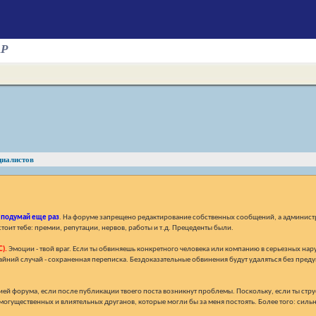
AP
циалистов
,
подумай еще раз
. На форуме запрещено редактирование собственных сообщений, а администр
тоит тебе: премии, репутации, нервов, работы и т.д. Прецеденты были.
).
Эмоции - твой враг. Если ты обвиняешь конкретного человека или компанию в серьезных нар
райний случай - сохраненная переписка. Бездоказательные обвинения будут удаляться без преду
ей форума, если после публикации твоего поста возникнут проблемы. Поскольку, если ты струси
огущественных и влиятельных друганов, которые могли бы за меня постоять. Более того: сильн