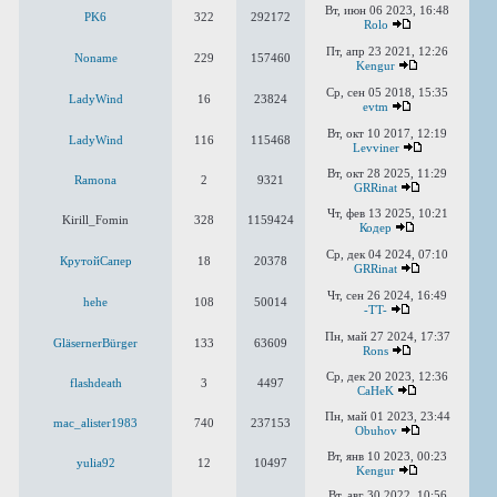
Вт, июн 06 2023, 16:48
PK6
322
292172
Rolo
Пт, апр 23 2021, 12:26
Noname
229
157460
Kengur
Ср, сен 05 2018, 15:35
LadyWind
16
23824
evtm
Вт, окт 10 2017, 12:19
LadyWind
116
115468
Levviner
Вт, окт 28 2025, 11:29
Ramona
2
9321
GRRinat
Чт, фев 13 2025, 10:21
Kirill_Fomin
328
1159424
Кодер
Ср, дек 04 2024, 07:10
КрутойСапер
18
20378
GRRinat
Чт, сен 26 2024, 16:49
hehe
108
50014
-TT-
Пн, май 27 2024, 17:37
GläsernerBürger
133
63609
Rons
Ср, дек 20 2023, 12:36
flashdeath
3
4497
CaHeK
Пн, май 01 2023, 23:44
mac_alister1983
740
237153
Obuhov
Вт, янв 10 2023, 00:23
yulia92
12
10497
Kengur
Вт, авг 30 2022, 10:56