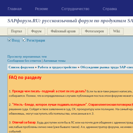
Главная
Резюме
Сотрудничество
Справка
SAPфорум.RU: русскоязычный форум по продуктам S
Портал
Форум
Файловый архив
Фотогалерея
Wiki
Вход
Регистрация
Просмотр нерешенных тем
Сообщения без ответов
|
Активные темы
Список форумов
»
Работа и трудоустройство
»
Обсуждение рынка труда SAP-спе
FAQ по разделу
1.
Прежде чем писать - подумай: а стоит ли это делать?
Если ты все-таки решил написать
собирается. Помни, что в определенных случаях публикация поста в этом форуме может с
2.
"Месть - блюдо, которое лучше подавать холодным". Старая клингонская поговорка (С
решение суда. Сойдет и твое заявление в суд, СК, прокуратуру или полицию. На самый к
обвиняешь, могут наступить обстоятельства, описанные в п.3.
3.
Отвечай за базар.
Будь доступен хотя бы в ЛС или на почте для общения с администраци
неслабые проблемы лично мне (уже бывало такое). А я, администратор форума, не имею м
событий.