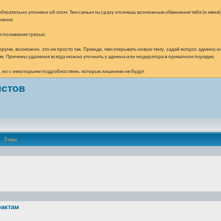
обязательно упомяни об этом. Тем самым ты сразу отсечешь возможные обвинения тебя (и меня)
жения.
ем поливание грязью.
уме, возможно, это не просто так. Прежде, чем открывать новую тему, задай вопрос админу ил
ме. Причины удаления всегда можно уточнить у админа или модератора в приватном порядке.
есь, но с некоторыми подробностями, которые лишними не будут.
истов
Темы
рактам