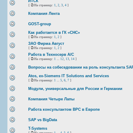
ИТСК
[
На страницу:
1
,
2
,
3
,
4
]
Компания Лента
GOST-group
Как работается в ГК «СНС»
[
На страницу:
1
,
2
]
ЗАО Фирма Август
[
На страницу:
1
,
2
]
Работа в Техносерв А/С
[
На страницу:
1
...
12
,
13
,
14
]
Вопросы на собеседовании на роль консультанта SAP
Atos, ex-Siemens IT Solutions and Services
[
На страницу:
1
...
5
,
6
,
7
]
Модули, универсальные для России и Германии
Компания Четыре Лапы
Работа консультантом BPC в Европе
SAP vs BigData
T-Systems
[
На страницу:
1
...
4
,
5
,
6
]