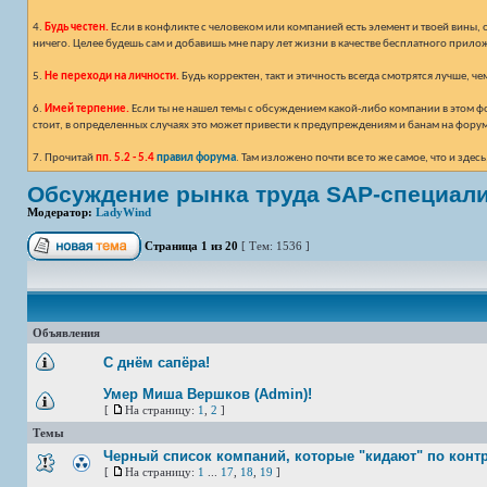
4.
Будь честен.
Если в конфликте с человеком или компанией есть элемент и твоей вины, 
ничего. Целее будешь сам и добавишь мне пару лет жизни в качестве бесплатного прило
5.
Не переходи на личности.
Будь корректен, такт и этичность всегда смотрятся лучше, ч
6.
Имей терпение.
Если ты не нашел темы с обсуждением какой-либо компании в этом фор
стоит, в определенных случаях это может привести к предупреждениям и банам на фору
7. Прочитай
пп. 5.2 - 5.4
правил форума
. Там изложено почти все то же самое, что и зд
Обсуждение рынка труда SAP-специал
Модератор:
LadyWind
Страница
1
из
20
[ Тем: 1536 ]
Объявления
С днём сапёра!
Умер Миша Вершков (Admin)!
[
На страницу:
1
,
2
]
Темы
Черный список компаний, которые "кидают" по конт
[
На страницу:
1
...
17
,
18
,
19
]