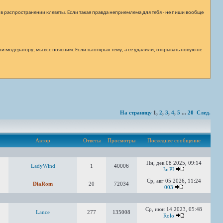
 в распространении клеветы. Если такая правда неприемлема для тебя - не пиши вообще
и модератору, мы все поясним. Если ты открыл тему, а ее удалили, открывать новую не
На страницу
1
,
2
,
3
,
4
,
5
...
20
След.
Автор
Ответы
Просмотры
Последнее сообщение
Пн, дек 08 2025, 09:14
LadyWind
1
40006
JarPI
Ср, авг 05 2026, 11:24
DiaRom
20
72034
003
Ср, июн 14 2023, 05:48
Lance
277
135008
Rolo