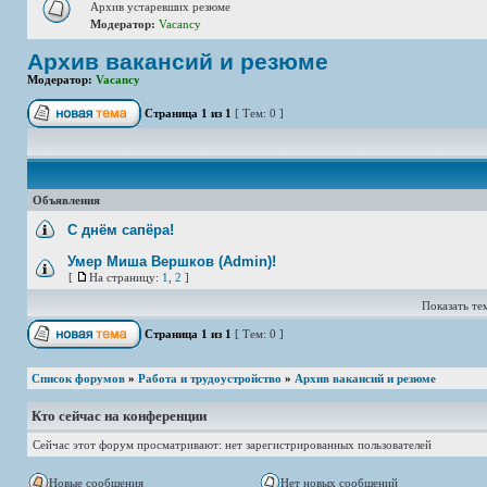
Архив устаревших резюме
Модератор:
Vacancy
Архив вакансий и резюме
Модератор:
Vacancy
Страница
1
из
1
[ Тем: 0 ]
Объявления
С днём сапёра!
Умер Миша Вершков (Admin)!
[
На страницу:
1
,
2
]
Показать тем
Страница
1
из
1
[ Тем: 0 ]
Список форумов
»
Работа и трудоустройство
»
Архив вакансий и резюме
Кто сейчас на конференции
Сейчас этот форум просматривают: нет зарегистрированных пользователей
Новые сообщения
Нет новых сообщений