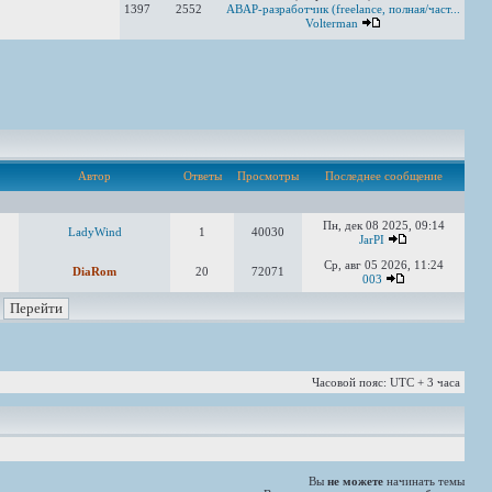
1397
2552
ABAP-разработчик (freelance, полная/част...
Volterman
Автор
Ответы
Просмотры
Последнее сообщение
Пн, дек 08 2025, 09:14
LadyWind
1
40030
JarPI
Ср, авг 05 2026, 11:24
DiaRom
20
72071
003
Часовой пояс: UTC + 3 часа
Вы
не можете
начинать темы