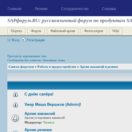
Главная
Резюме
Сотрудничество
Справка
SAPфорум.RU: русскоязычный форум по продуктам S
Портал
Форум
Файловый архив
Фотогалерея
Wiki
Вход
Регистрация
Просмотр нерешенных тем
Сообщения без ответов
|
Активные темы
Список форумов
»
Работа и трудоустройство
»
Архив вакансий и резюме
С днём сапёра!
Умер Миша Вершков (Admin)!
Архив вакансий
Архив устаревших вакансий
Модератор:
Vacancy
Архив резюме