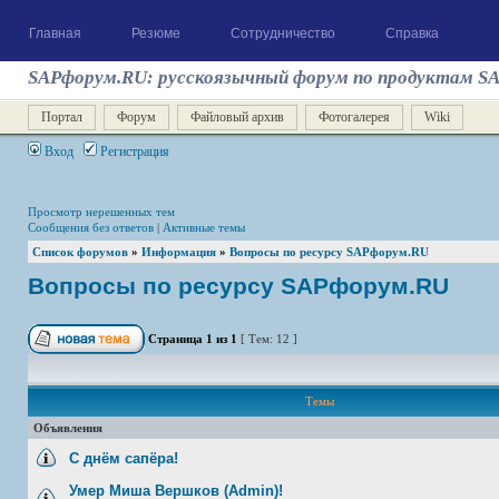
Главная
Резюме
Сотрудничество
Справка
SAPфорум.RU: русскоязычный форум по продуктам S
Портал
Форум
Файловый архив
Фотогалерея
Wiki
Вход
Регистрация
Просмотр нерешенных тем
Сообщения без ответов
|
Активные темы
Список форумов
»
Информация
»
Вопросы по ресурсу SAPфорум.RU
Вопросы по ресурсу SAPфорум.RU
Страница
1
из
1
[ Тем: 12 ]
Темы
Объявления
С днём сапёра!
Умер Миша Вершков (Admin)!