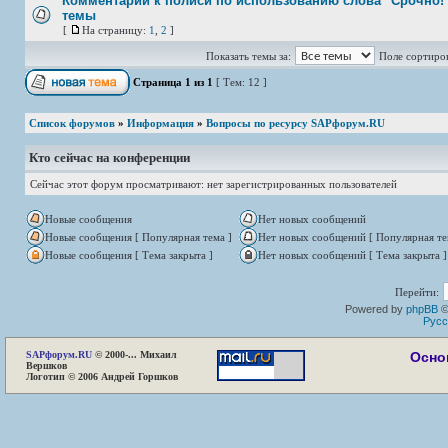
Комментарии к полиси по использованию слова "Срочно!"
темы
[
На страницу:
1
,
2
]
Показать темы за:
Поле сортиро
Страница
1
из
1
[ Тем: 12 ]
Список форумов
»
Информация
»
Вопросы по ресурсу SAPфорум.RU
Кто сейчас на конференции
Сейчас этот форум просматривают: нет зарегистрированных пользователей
Новые сообщения
Нет новых сообщений
Новые сообщения [ Популярная тема ]
Нет новых сообщений [ Популярная те
Новые сообщения [ Тема закрыта ]
Нет новых сообщений [ Тема закрыта ]
Перейти:
Powered by
phpBB
©
Русс
SAP
форум.RU
© 2000-... Михаил
Осно
Вершков
Логотип © 2006 Андрей Горшков