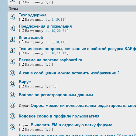
[
На страницу:
1
,
2
]
Темы
Техподдержка
[
На страницу:
1
...
9
,
10
,
11
]
Предложения и пожелания
[
На страницу:
1
...
19
,
20
,
21
]
Книга жалоб
[
На страницу:
1
...
9
,
10
,
11
]
Технические вопросы, связанные с работой ресурса SAP
[
На страницу:
1
...
10
,
11
,
12
]
Реклама на портале sapboard.ru
[
На страницу:
1
,
2
]
А как в сообщения можно вставить изображение ?
Вирус
[
На страницу:
1
,
2
,
3
]
Вопрос по регистрационным данным
Опрос: можно ли пользователям редактировать св
Опрос:
Кодовое слово в профиле пользователя
Выделить FM в отдельную ветку форума
Опрос:
[
На страницу:
1
,
2
]