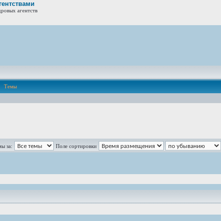
гентствами
дровых агентств
Темы
ы за:
Поле сортировки