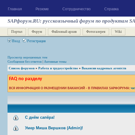
Главная
Резюме
Сотрудничество
Справка
SAPфорум.RU: русскоязычный форум по продуктам S
Портал
Форум
Файловый архив
Фотогалерея
Wiki
Вход
Регистрация
Просмотр нерешенных тем
Сообщения без ответов
|
Активные темы
Список форумов
»
Работа и трудоустройство
»
Вакансии кадровых агентств
FAQ по разделу
ВСЯ ИНФОРМАЦИЯ О РАЗМЕЩЕНИИ ВАКАНСИЙ - В ПРАВИЛАХ SAPФОРУМА:
чи
С днём сапёра!
Умер Миша Вершков (Admin)!