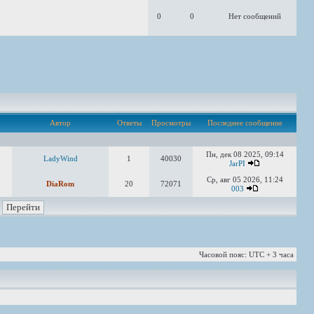
0
0
Нет сообщений
Автор
Ответы
Просмотры
Последнее сообщение
Пн, дек 08 2025, 09:14
LadyWind
1
40030
JarPI
Ср, авг 05 2026, 11:24
DiaRom
20
72071
003
Часовой пояс: UTC + 3 часа