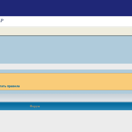
AP
тать правила
Форум