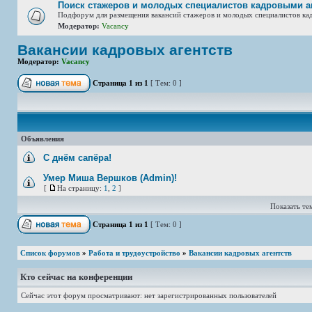
Поиск стажеров и молодых специалистов кадровыми а
Подфорум для размещения вакансий стажеров и молодых специалистов ка
Модератор:
Vacancy
Вакансии кадровых агентств
Модератор:
Vacancy
Страница
1
из
1
[ Тем: 0 ]
Объявления
С днём сапёра!
Умер Миша Вершков (Admin)!
[
На страницу:
1
,
2
]
Показать тем
Страница
1
из
1
[ Тем: 0 ]
Список форумов
»
Работа и трудоустройство
»
Вакансии кадровых агентств
Кто сейчас на конференции
Сейчас этот форум просматривают: нет зарегистрированных пользователей