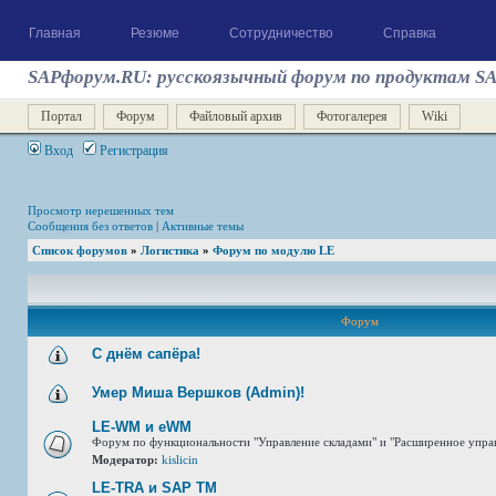
Главная
Резюме
Сотрудничество
Справка
SAPфорум.RU: русскоязычный форум по продуктам S
Портал
Форум
Файловый архив
Фотогалерея
Wiki
Вход
Регистрация
Просмотр нерешенных тем
Сообщения без ответов
|
Активные темы
Список форумов
»
Логистика
»
Форум по модулю LE
Форум
С днём сапёра!
Умер Миша Вершков (Admin)!
LE-WM и eWM
Форум по функциональности "Управление складами" и "Расширенное упра
Модератор:
kislicin
LE-TRA и SAP TM