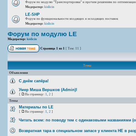
Форум по модулю "Транспортировка" и прочим решениям по оптимизации
Модератор:
kislicin
LE-SHP
Форум по функциональности входящих и исходящих поставок
Модератор:
kislicin
Форум по модулю LE
Модератор:
kislicin
Страница
1
из
1
[ Тем: 11 ]
Темы
Объявления
С днём сапёра!
Умер Миша Вершков (Admin)!
[
На страницу:
1
,
2
]
Темы
Материалы по LE
[
На страницу:
1
,
2
]
Читать всем: по поводу тем с одинаковыми названиями (о
Возвратная тара в специальном запасе у клиента НЕ в раз