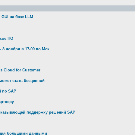
 GUI на базе LLM
ское ПО
- 8 ноября в 17-00 по Мск
s Cloud for Customer
может стать бесценной
й по SAP
артнеру
 оказывающей поддержку решений SAP
ления большими данными