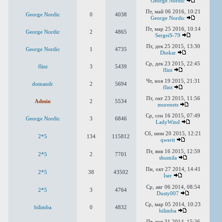
George Nordic
Пт, май 06 2016, 10:21
George Nordic
0
4038
George Nordic
Пт, мар 25 2016, 10:14
George Nordic
2
4865
SergeiS-79
Пт, дек 25 2015, 13:30
George Nordic
1
4735
Diokar
Ср, дек 23 2015, 22:45
flint
3
5439
flint
Чт, ноя 19 2015, 21:31
domandr
2
5694
flint
Пт, окт 23 2015, 11:56
Admin
2
5534
murenets
Ср, сен 16 2015, 07:49
George Nordic
3
6846
LadyWind
Сб, июн 20 2015, 12:21
2*5
134
115812
qwerit
Пт, янв 16 2015, 12:59
2*5
2
7701
shumila
Пн, окт 27 2014, 14:41
2*5
38
43502
Iser
Ср, авг 06 2014, 08:54
2*5
3
4764
Dusty007
Ср, мар 05 2014, 10:23
bilimba
0
4832
bilimba
Пт, янв 31 2014, 15:26