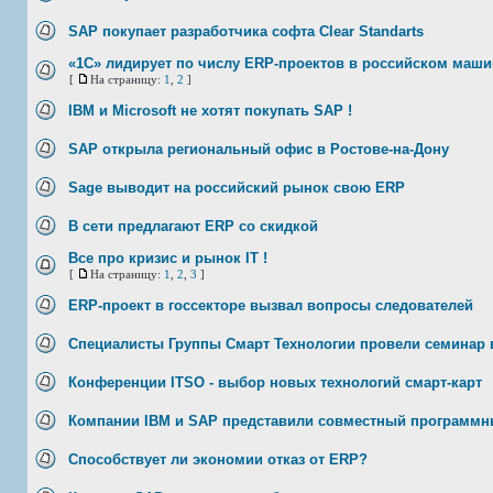
SAP покупает разработчика софта Clear Standarts
«1С» лидирует по числу ERP-проектов в российском маши
[
На страницу:
1
,
2
]
IBM и Microsoft не хотят покупать SAP !
SAP открыла региональный офис в Ростове-на-Дону
Sage выводит на российский рынок свою ERP
В сети предлагают ERP со скидкой
Все про кризис и рынок IT !
[
На страницу:
1
,
2
,
3
]
ERP-проект в госсекторе вызвал вопросы следователей
Специалисты Группы Смарт Технологии провели семинар 
Конференции ITSO - выбор новых технологий смарт-карт
Компании IBM и SAP представили совместный программн
Способствует ли экономии отказ от ERP?