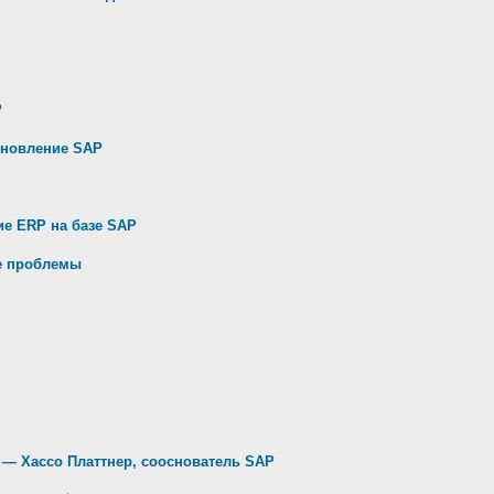
P
обновление SAP
ие ERP на базе SAP
ие проблемы
 — Хассо Платтнер, сооснователь SAP