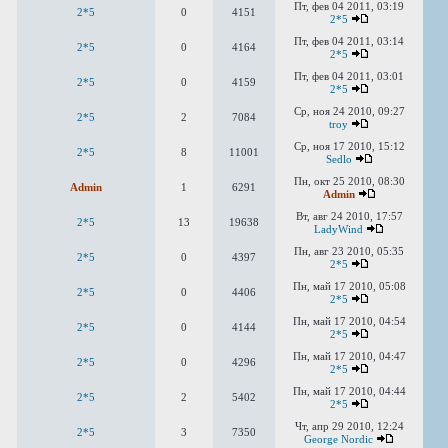
Пт, фев 04 2011, 03:19
2*5
0
4151
2*5
Пт, фев 04 2011, 03:14
2*5
0
4164
2*5
Пт, фев 04 2011, 03:01
2*5
0
4159
2*5
Ср, ноя 24 2010, 09:27
2*5
2
7084
troy
Ср, ноя 17 2010, 15:12
2*5
8
11001
Sedlo
Пн, окт 25 2010, 08:30
Admin
1
6291
Admin
Вт, авг 24 2010, 17:57
2*5
13
19638
LadyWind
Пн, авг 23 2010, 05:35
2*5
0
4397
2*5
Пн, май 17 2010, 05:08
2*5
0
4406
2*5
Пн, май 17 2010, 04:54
2*5
0
4144
2*5
Пн, май 17 2010, 04:47
2*5
0
4296
2*5
Пн, май 17 2010, 04:44
2*5
2
5402
2*5
Чт, апр 29 2010, 12:24
2*5
3
7350
George Nordic