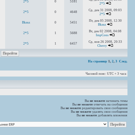
2*5
0
5181
2*5
Ср, дек 31 2008, 09:03
2*5
0
4648
2*5
Пт, дек 05 2008, 12:30
Bkmz
0
5451
Bkmz
Вт, дек 02 2008, 04:08
2*5
1
5688
ImpCons
Ср, ноя 26 2008, 20:33
2*5
1
6457
Cherry
На страницу
1
,
2
,
3
След.
Часовой пояс: UTC + 3 часа
Вы
не можете
начинать темы
Вы
не можете
отвечать на сообщения
Вы
не можете
редактировать свои сообщения
Вы
не можете
удалять свои сообщения
Вы
не можете
добавлять вложения