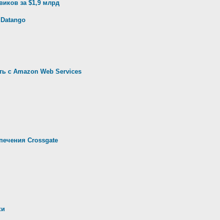
виков за $1,9 млрд
 Datango
ть с Amazon Web Services
печения Crossgate
ки