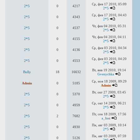
Ср, фев 17 2010, 05:09
2*5
0
4217
2*5
Ср, фев 17 2010, 04:43
2*5
0
4343
2*5
Чт, фев 04 2010, 05:31
2*5
0
4537
2*5
Чт, фев 04 2010, 04:11
2*5
0
4155
2*5
Ср, фев 03 2010, 04:34
2*5
0
4136
2*5
Ср, фев 03 2010, 04:20
2*5
0
4553
2*5
Вт, янв 19 2010, 19:14
Bully
18
16632
Gvenychka
Ср, ноя 18 2009, 09:29
Admin
0
5185
Admin
Вт, окт 27 2009, 03:45
2*5
0
5370
2*5
Ср, окт 14 2009, 06:21
2*5
0
4959
2*5
Пт, сен 18 2009, 17:56
2*5
2
7682
a_lissi
Пн, авг 03 2009, 10:14
2*5
0
4930
2*5
Пн, авг 03 2009, 07:59
2*5
0
5126