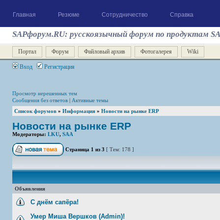
Главная
Резюме
Сотрудничество
Справка
SAPфорум.RU: русскоязычный форум по продуктам S
Портал
Форум
Файловый архив
Фотогалерея
Wiki
Вход
Регистрация
Просмотр нерешенных тем
Сообщения без ответов
|
Активные темы
Список форумов
»
Информация
»
Новости на рынке ERP
Новости на рынке ERP
Модераторы:
LKU
,
SAA
Страница
1
из
3
[ Тем: 178 ]
Объявления
С днём сапёра!
Умер Миша Вершков (Admin)!