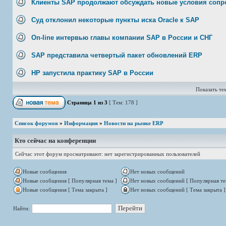
Клиенты SAP продолжают обсуждать новые условия соп
Суд отклонил некоторые пункты иска Oracle к SAP
On-line интервью главы компании SAP в России и СНГ
SAP представила четвертый пакет обновлений ERP
НР запустила практику SAP в России
Показать тем
Страница
1
из
3
[ Тем: 178 ]
Список форумов
»
Информация
»
Новости на рынке ERP
Кто сейчас на конференции
Сейчас этот форум просматривают: нет зарегистрированных пользователей
Новые сообщения
Нет новых сообщений
Новые сообщения [ Популярная тема ]
Нет новых сообщений [ Популярная те
Новые сообщения [ Тема закрыта ]
Нет новых сообщений [ Тема закрыта ]
Найти: