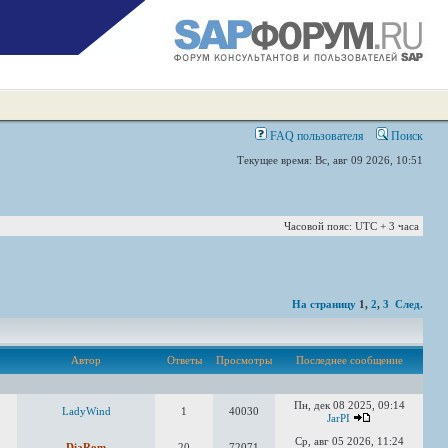
FAQ пользователя
Поиск
Текущее время: Вс, авг 09 2026, 10:51
Часовой пояс: UTC + 3 часа
На страницу
1
,
2
,
3
След.
Автор
Ответы
Просмотры
Последнее сообщение
Пн, дек 08 2025, 09:14
LadyWind
1
40030
JarPI
Ср, авг 05 2026, 11:24
DiaRom
20
72071