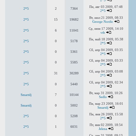
2*5
Пн, авг 03 2009, 07:48
2*5
2
7364
2*5
Вт, июл 21 2009, 08:33
2*5
15
19682
George Nordic
Ср, июн 17 2009, 14:10
2*5
6
11041
vtb
Пн, май 18 2009, 05:38
2*5
0
5178
2*5
Сб, апр 04 2009, 03:35
2*5
0
5361
2*5
Сб, апр 04 2009, 03:33
2*5
0
5585
2*5
Сб, апр 04 2009, 03:08
2*5
31
30289
2*5
Сб, апр 04 2009, 02:34
2*5
0
5440
2*5
Вт, мар 31 2009, 10:26
Smartdj
7
10144
Sedlo
Пн, мар 23 2009, 16:01
Smartdj
0
5002
Smartdj
Пн, янв 26 2009, 15:58
2*5
0
5208
2*5
Пт, янв 02 2009, 18:54
2*5
1
6031
Jelena
Ср, дек 31 2008, 09:13