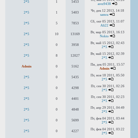
2*5
1
5453
arez9438
Чт, дек 12 2013, 14:18
2*5
1
5403
samra
Сб, окт 05 2013, 11:07
2*5
5
7853
Ali22
Вт, мар 05 2013, 16:13
2*5
10
13169
Nokto
Вт, май 15 2012, 02:43
2*5
0
3958
2*5
Вт, май 15 2012, 02:39
2*5
8
12027
2*5
Пн, дек 05 2011, 15:57
Admin
0
5162
Admin
Пт, ноя 18 2011, 05:50
2*5
0
5435
2*5
Пт, сен 30 2011, 02:26
2*5
0
4298
2*5
Пт, сен 30 2011, 02:23
2*5
0
4401
2*5
Пт, апр 29 2011, 04:49
2*5
0
4848
2*5
Пт, фев 04 2011, 03:44
2*5
0
5699
2*5
Пт, фев 04 2011, 03:22
2*5
0
4227
2*5