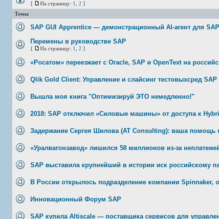
[
На страницу:
1
,
2
]
Темы
SAP GUI Apprentice — демонстрационный AI-агент для SAP
Перемены в руководстве SAP
[
На страницу:
1
,
2
]
«Росатом» переезжает с Oracle, SAP и OpenText на россий
Qlik Gold Client: Управление и слайсинг тестовыхсред SAP 
Вышла моя книга "Оптимизируй ЭТО немедленно!"
2018: SAP отключил «Силовые машины» от доступа к Hybri
Задержание Сергея Шилова (AT Consulting): ваша помощь 
«Уралвагонзавод» лишился 58 миллионов из-за неплатеже
SAP выставила крупнейший в истории иск российскому п
В России открылось подразделение компании Spinnaker,
Инновационный Форум SAP
SAP купила Altiscale — поставщика сервисов для управ