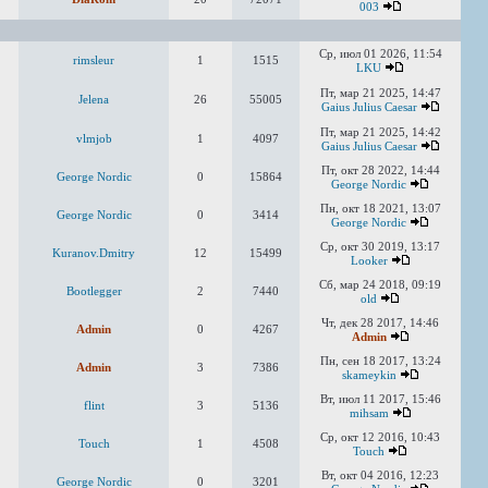
003
Ср, июл 01 2026, 11:54
rimsleur
1
1515
LKU
Пт, мар 21 2025, 14:47
Jelena
26
55005
Gaius Julius Caesar
Пт, мар 21 2025, 14:42
vlmjob
1
4097
Gaius Julius Caesar
Пт, окт 28 2022, 14:44
George Nordic
0
15864
George Nordic
Пн, окт 18 2021, 13:07
George Nordic
0
3414
George Nordic
Ср, окт 30 2019, 13:17
Kuranov.Dmitry
12
15499
Looker
Сб, мар 24 2018, 09:19
Bootlegger
2
7440
old
Чт, дек 28 2017, 14:46
Admin
0
4267
Admin
Пн, сен 18 2017, 13:24
Admin
3
7386
skameykin
Вт, июл 11 2017, 15:46
flint
3
5136
mihsam
Ср, окт 12 2016, 10:43
Touch
1
4508
Touch
Вт, окт 04 2016, 12:23
George Nordic
0
3201