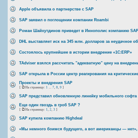
Apple объявила о партнерстве с SAP
SAP заявил о поглощении компании Roambi
Роман Шайхутдинов приведет в Иннополис компанию SA
DHL выставляет иск на 345 млн. долларов за неудачное 
Состоялось крупнейшее в истории внедрение «1С:ERP»
TAdviser взялся рассчитать "адекватную" цену на внедрен
SAP открыла в России центр реагирования на критическ
Проекты и внедрения SAP
[
На страницу:
1
...
7
,
8
,
9
]
SAP представил обновленную линейку мобильного софта
Еще один гвоздь в гроб SAP ?
[
На страницу:
1
,
2
,
3
]
SAP купила компанию Highdeal
«Мы немного боимся будущего, а вот американцы — нет»,