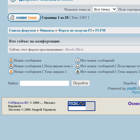
Показать темы за:
Поле сортиро
Страница
1
из
28
[ Тем: 1367 ]
Список форумов
»
Финансы
»
Форум по модулю FI
»
FI-FM
Кто сейчас на конференции
Сейчас этот форум просматривают:
Ahrefs [Bot]
Новые сообщения
Нет новых сообщений
Новые сообщения [ Популярная тема ]
Нет новых сообщений [ Популярная те
Новые сообщения [ Тема закрыта ]
Нет новых сообщений [ Тема закрыта ]
Найти:
Перейти:
Powered by
phpBB
©
Русс
SAP
форум.RU
© 2000-... Михаил
Осно
Вершков
Логотип © 2006 Андрей Горшков