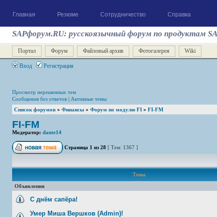
Главная
Резюме
Сотрудничество
Справка
SAPфорум.RU: русскоязычный форум по продуктам S
Портал
Форум
Файловый архив
Фотогалерея
Wiki
Вход
Регистрация
Просмотр нерешенных тем
Сообщения без ответов
|
Активные темы
Список форумов
»
Финансы
»
Форум по модулю FI
»
FI-FM
FI-FM
Модератор:
dante14
Страница
1
из
28
[ Тем: 1367 ]
Темы
Объявления
С днём сапёра!
Умер Миша Вершков (Admin)!