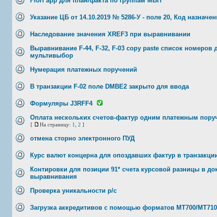
Fiori app для план/факта по группам МВП
Указание ЦБ от 14.10.2019 № 5286-У - поле 20, Код назначе
Наследование значения XREF3 при выравнивании
Выравнивание F-44, F-32, F-03 copy pastе список номеров
мультивыбор
Нумерация платежных поручений
В транзакции F-02 поле DMBE2 закрыто для ввода
Формуляры J3RFF4
Оплата нескольких счетов-фактур одним платежным пору
[
На страницу:
1
,
2
]
отмена сторно электронного ПУД
Курс валют концерна для опоздавших фактур в транзакци
Контировки для позиции 91* счета курсовой разницы в до
выравнивания
Проверка уникальности р/с
Загрузка аккредитивов с помощью форматов MT700/MT710