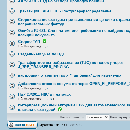
J3RSCD01 - ГТД на экспорт Проводка пошлин
Транзакция FAGLF101 - Растр/перераспределение
Сторнирование фактуры при выполнении цепочки отраже
исправительных фактур
Ошибка F5 621: Для платежного требования не найдено п
позиций документа
Сторно ТАП
[
На страницу:
1
,
2
]
Раздельный учет по НДС
Трансфертное ценообразование (ТЦО) по-новому через
J_3RF_TRANSFER_PRICING
настройка - открытие поля "Тип банка" для изменения
Добавление строк в документе через OPEN_FI_PERFORM_
[
На страницу:
1
,
2
]
ПБУ 23/2011 НДС в платежах
[
На страницу:
1
,
2
,
3
]
Интерпретационный алгоритм EBS для автоматического 
платежа с фактурой
Показать темы за:
Поле сортиро
Страница
4
из
155
[ Тем: 7732 ]