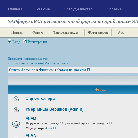
Главная
Резюме
Сотрудничество
Справка
SAPфорум.RU: русскоязычный форум по продуктам S
Портал
Форум
Файловый архив
Фотогалерея
Wiki
Вход
Регистрация
Просмотр нерешенных тем
Сообщения без ответов
|
Активные темы
Список форумов
»
Финансы
»
Форум по модулю FI
Форум
С днём сапёра!
Умер Миша Вершков (Admin)!
FI-FM
Форум по компоненту "Управление бюджетом" модуля FI
Модератор:
dante14
FI-AA