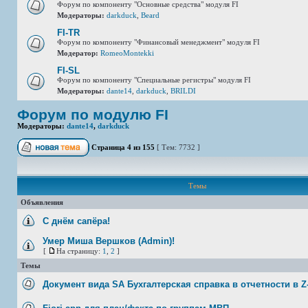
Форум по компоненту "Основные средства" модуля FI
Модераторы:
darkduck
,
Beard
FI-TR
Форум по компоненту "Финансовый менеджмент" модуля FI
Модератор:
RomeoMontekki
FI-SL
Форум по компоненту "Специальные регистры" модуля FI
Модераторы:
dante14
,
darkduck
,
BRILDI
Форум по модулю FI
Модераторы:
dante14
,
darkduck
Страница
4
из
155
[ Тем: 7732 ]
Темы
Объявления
С днём сапёра!
Умер Миша Вершков (Admin)!
[
На страницу:
1
,
2
]
Темы
Документ вида SA Бухгалтерская справка в отчетности в Z