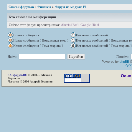
Список форумов
»
Финансы
»
Форум по модулю FI
Кто сейчас на конференции
Сейчас этот форум просматривают:
Ahrefs [Bot]
,
Google [Bot]
Новые сообщения
Нет новых сообщений
Новые сообщения [ Популярная тема ]
Нет новых сообщений [ Популярная те
Новые сообщения [ Тема закрыта ]
Нет новых сообщений [ Тема закрыта ]
Найти:
Перейти:
Powered by
phpBB
©
Русс
SAP
форум.RU
© 2000-... Михаил
Осно
Вершков
Логотип © 2006 Андрей Горшков