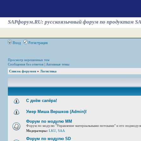
SAPфорум.RU: русскоязычный форум по продуктам S
Вход
Регистрация
Просмотр нерешенных тем
Сообщения без ответов
|
Активные темы
Список форумов
»
Логистика
С днём сапёра!
Умер Миша Вершков (Admin)!
Форум по модулю ММ
Форум по модулю "Управление материальными потоками" и его подмодул
Модераторы:
LKU
,
SAA
Форум по модулю SD