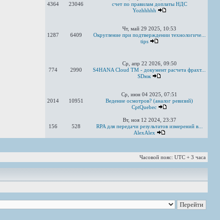
4364
23046
счет по правилам доплаты НДС
Yozhhhhh
Чт, май 29 2025, 10:53
1287
6409
Округление при подтверждении технологиче...
tips
Ср, апр 22 2026, 09:50
774
2990
S4HANA Cloud TM - документ расчета фрахт...
SDюк
Ср, июн 04 2025, 07:51
2014
10951
Ведение осмотров? (аналог ревизий)
CptQuebec
Вт, ноя 12 2024, 23:37
156
528
RPA для передачи результатов измерений в...
AlexAlex
Часовой пояс: UTC + 3 часа