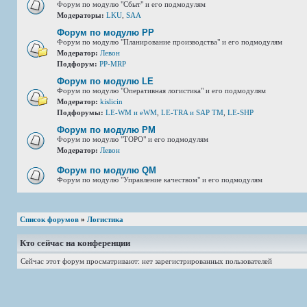
Форум по модулю "Сбыт" и его подмодулям
Модераторы:
LKU
,
SAA
Форум по модулю РР
Форум по модулю "Планирование производства" и его подмодулям
Модератор:
Левон
Подфорум:
PP-MRP
Форум по модулю LE
Форум по модулю "Оперативная логистика" и его подмодулям
Модератор:
kislicin
Подфорумы:
LE-WM и eWM
,
LE-TRA и SAP TM
,
LE-SHP
Форум по модулю РМ
Форум по модулю "ТОРО" и его подмодулям
Модератор:
Левон
Форум по модулю QM
Форум по модулю "Управление качеством" и его подмодулям
Список форумов
»
Логистика
Кто сейчас на конференции
Сейчас этот форум просматривают: нет зарегистрированных пользователей