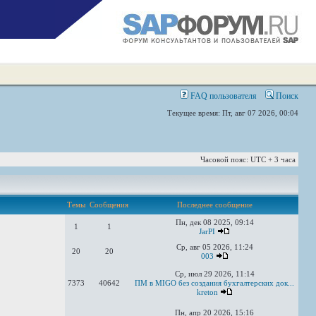
FAQ пользователя
Поиск
Текущее время: Пт, авг 07 2026, 00:04
Часовой пояс: UTC + 3 часа
Темы
Сообщения
Последнее сообщение
Пн, дек 08 2025, 09:14
1
1
JarPI
Ср, авг 05 2026, 11:24
20
20
003
Ср, июл 29 2026, 11:14
7373
40642
ПМ в MIGO без создания бухгалтерских док...
kreton
Пн, апр 20 2026, 15:16