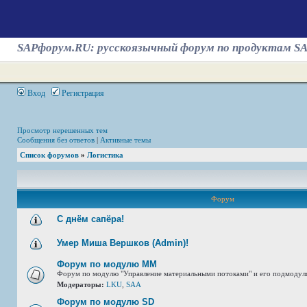
SAPфорум.RU: русскоязычный форум по продуктам S
Вход
Регистрация
Просмотр нерешенных тем
Сообщения без ответов
|
Активные темы
Список форумов
»
Логистика
Форум
С днём сапёра!
Умер Миша Вершков (Admin)!
Форум по модулю ММ
Форум по модулю "Управление материальными потоками" и его подмодул
Модераторы:
LKU
,
SAA
Форум по модулю SD