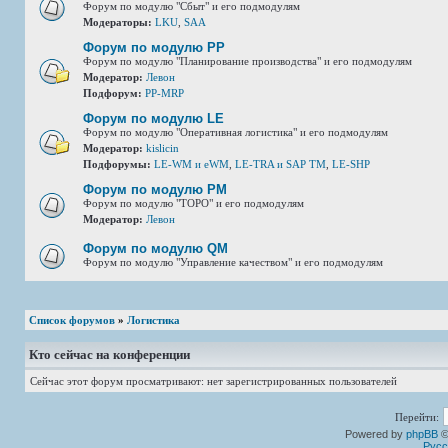
Форум по модулю "Сбыт" и его подмодулям
Модераторы:
LKU
,
SAA
Форум по модулю РР
Форум по модулю "Планирование производства" и его подмодулям
Модератор:
Левон
Подфорум:
PP-MRP
Форум по модулю LE
Форум по модулю "Оперативная логистика" и его подмодулям
Модератор:
kislicin
Подфорумы:
LE-WM и eWM
,
LE-TRA и SAP TM
,
LE-SHP
Форум по модулю РМ
Форум по модулю "ТОРО" и его подмодулям
Модератор:
Левон
Форум по модулю QM
Форум по модулю "Управление качеством" и его подмодулям
Список форумов
»
Логистика
Кто сейчас на конференции
Сейчас этот форум просматривают: нет зарегистрированных пользователей
Перейти:
Powered by
phpBB
©
Русс