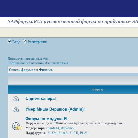
SAPфорум.RU: русскоязычный форум по продуктам S
Вход
Регистрация
Просмотр нерешенных тем
Сообщения без ответов
|
Активные темы
Список форумов
»
Финансы
Форум
С днём сапёра!
Умер Миша Вершков (Admin)!
Форум по модулю FI
Форум по модулю "Финансовая бухгалтерия" и его подмодулям
Модераторы:
dante14
,
darkduck
Подфорумы:
FI-FM
,
FI-AA
,
FI-TR
,
FI-SL