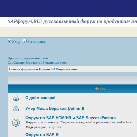
SAPфорум.RU: русскоязычный форум по продуктам S
Вход
Регистрация
Просмотр нерешенных тем
Сообщения без ответов
|
Активные темы
Список форумов
»
Прочие SAP-приложения
Форум
С днём сапёра!
Умер Миша Вершков (Admin)!
Форум по SAP HCM/HR и SAP SuccessFactors
Форум по компоненту "Управление кадрами" и решению SuccessFactors
Модераторы:
Bully
,
bot
Форум по SAP BI