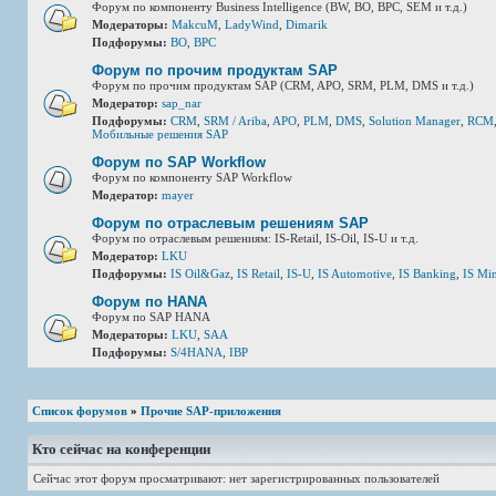
Форум по компоненту Business Intelligence (BW, BO, BPC, SEM и т.д.)
Модераторы:
MakcuM
,
LadyWind
,
Dimarik
Подфорумы:
BO
,
BPC
Форум по прочим продуктам SAP
Форум по прочим продуктам SAP (CRM, APO, SRM, PLM, DMS и т.д.)
Модератор:
sap_nar
Подфорумы:
CRM
,
SRM / Ariba
,
APO
,
PLM
,
DMS
,
Solution Manager
,
RCM
Мобильные решения SAP
Форум по SAP Workflow
Форум по компоненту SAP Workflow
Модератор:
mayer
Форум по отраслевым решениям SAP
Форум по отраслевым решениям: IS-Retail, IS-Oil, IS-U и т.д.
Модератор:
LKU
Подфорумы:
IS Oil&Gaz
,
IS Retail
,
IS-U
,
IS Automotive
,
IS Banking
,
IS Mi
Форум по HANA
Форум по SAP HANA
Модераторы:
LKU
,
SAA
Подфорумы:
S/4HANA
,
IBP
Список форумов
»
Прочие SAP-приложения
Кто сейчас на конференции
Сейчас этот форум просматривают: нет зарегистрированных пользователей