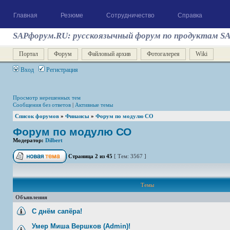
Главная
Резюме
Сотрудничество
Справка
SAPфорум.RU: русскоязычный форум по продуктам S
Портал
Форум
Файловый архив
Фотогалерея
Wiki
Вход
Регистрация
Просмотр нерешенных тем
Сообщения без ответов
|
Активные темы
Список форумов
»
Финансы
»
Форум по модулю СО
Форум по модулю СО
Модератор:
Dilbert
Страница
2
из
45
[ Тем: 3567 ]
Темы
Объявления
С днём сапёра!
Умер Миша Вершков (Admin)!