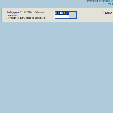
Powered by
phpBB
©
Русс
SAP
форум.RU
© 2000-... Михаил
Осно
Вершков
Логотип © 2006 Андрей Горшков