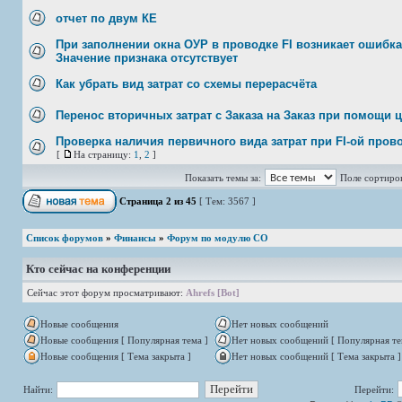
отчет по двум КЕ
При заполнении окна ОУР в проводке FI возникает ошибка
Значение признака отсутствует
Как убрать вид затрат со схемы перерасчёта
Перенос вторичных затрат с Заказа на Заказ при помощи 
Проверка наличия первичного вида затрат при FI-ой пров
[
На страницу:
1
,
2
]
Показать темы за:
Поле сортиро
Страница
2
из
45
[ Тем: 3567 ]
Список форумов
»
Финансы
»
Форум по модулю СО
Кто сейчас на конференции
Сейчас этот форум просматривают:
Ahrefs [Bot]
Новые сообщения
Нет новых сообщений
Новые сообщения [ Популярная тема ]
Нет новых сообщений [ Популярная те
Новые сообщения [ Тема закрыта ]
Нет новых сообщений [ Тема закрыта ]
Найти:
Перейти: