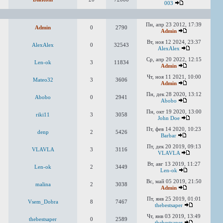
003
Пн, апр 23 2012, 17:39
Admin
0
2790
Admin
Вт, ноя 12 2024, 23:37
AlexAlex
0
32543
AlexAlex
Ср, апр 20 2022, 12:15
Len-ok
3
11834
Admin
Чт, ноя 11 2021, 10:00
Mateo32
3
3606
Admin
Пн, дек 28 2020, 13:12
Abobo
0
2941
Abobo
Пн, окт 19 2020, 13:00
riki11
3
3058
John Doe
Пт, фев 14 2020, 10:23
denp
2
5426
Barbar
Пт, дек 20 2019, 09:13
VLAVLA
3
3116
VLAVLA
Вт, авг 13 2019, 11:27
Len-ok
2
3449
Len-ok
Вс, май 05 2019, 21:50
malina
2
3038
Admin
Пт, янв 25 2019, 01:01
Vsem_Dobra
8
7467
thebestsaper
Чт, янв 03 2019, 13:49
thebestsaper
0
2589
thebestsaper