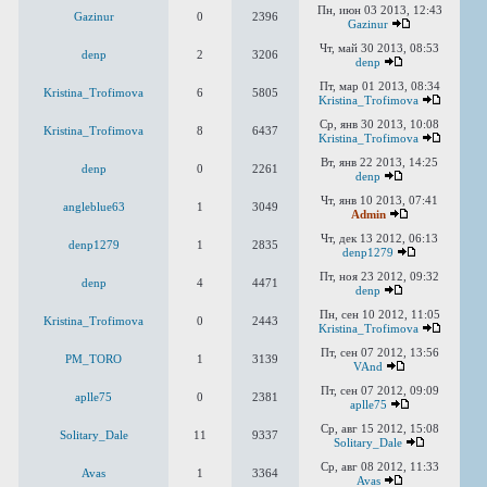
Пн, июн 03 2013, 12:43
Gazinur
0
2396
Gazinur
Чт, май 30 2013, 08:53
denp
2
3206
denp
Пт, мар 01 2013, 08:34
Kristina_Trofimova
6
5805
Kristina_Trofimova
Ср, янв 30 2013, 10:08
Kristina_Trofimova
8
6437
Kristina_Trofimova
Вт, янв 22 2013, 14:25
denp
0
2261
denp
Чт, янв 10 2013, 07:41
angleblue63
1
3049
Admin
Чт, дек 13 2012, 06:13
denp1279
1
2835
denp1279
Пт, ноя 23 2012, 09:32
denp
4
4471
denp
Пн, сен 10 2012, 11:05
Kristina_Trofimova
0
2443
Kristina_Trofimova
Пт, сен 07 2012, 13:56
PM_TORO
1
3139
VAnd
Пт, сен 07 2012, 09:09
aplle75
0
2381
aplle75
Ср, авг 15 2012, 15:08
Solitary_Dale
11
9337
Solitary_Dale
Ср, авг 08 2012, 11:33
Avas
1
3364
Avas