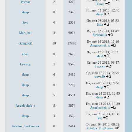
Ср, ноя 27 2013, 11:42
Primat
2
4200
Primat
Пн, ноя 11 2013, 12:48
denp
0
2376
denp
Пт, ноя 08 2013, 05:32
Stya
0
2329
Stya
Вт, окт 22 2013, 14:49
Mari_bel
5
6004
Maksimka
Пт, окт 18 2013, 10:16
GalinaKK
18
17478
Angelochek_s
Чт, окт 17 2013, 08:11
alval
0
2675
alval
Ср, авг 28 2013, 09:47
Lexxxy
1
3545
Lexxxy
Ср, июл 17 2013, 09:20
denp
6
5499
vova59
Пн, июл 01 2013, 09:56
denp
0
2242
denp
Пн, июн 24 2013, 12:43
denp
5
4551
denp
Пн, июн 24 2013, 12:39
Angelochek_s
8
5854
Angelochek_s
Пт, июн 21 2013, 15:30
denp
3
4579
ksn
Вт, июн 04 2013, 08:02
Kristina_Trofimova
0
2414
Kristina_Trofimova