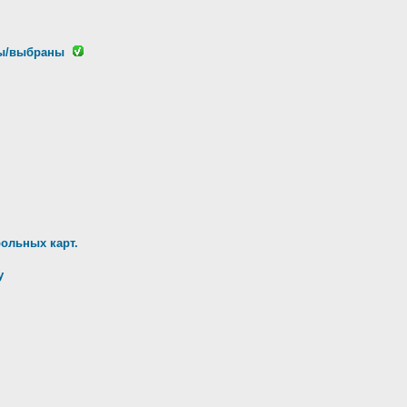
ны/выбраны
ольных карт.
у