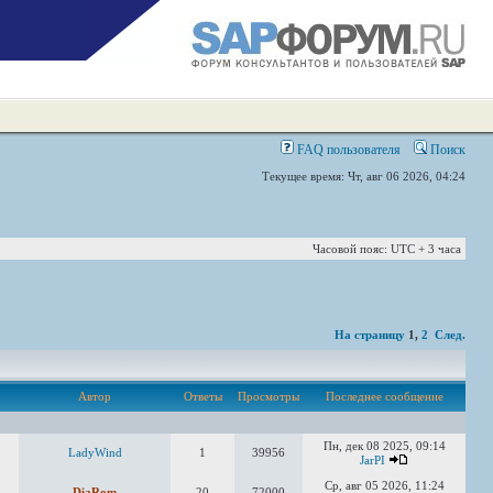
FAQ пользователя
Поиск
Текущее время: Чт, авг 06 2026, 04:24
Часовой пояс: UTC + 3 часа
На страницу
1
,
2
След.
Автор
Ответы
Просмотры
Последнее сообщение
Пн, дек 08 2025, 09:14
LadyWind
1
39956
JarPI
Ср, авг 05 2026, 11:24
DiaRom
20
72000