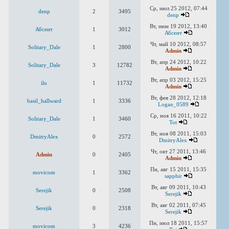
Ср, июл 25 2012, 07:44
denp
2
3495
denp
Вт, июн 19 2012, 13:40
Абсент
1
3012
Абсент
Чт, май 10 2012, 08:57
Solitary_Dale
1
2800
Admin
Вт, апр 24 2012, 10:22
Solitary_Dale
3
12782
Admin
Вт, апр 03 2012, 15:25
ilu
1
11732
Admin
Вт, фев 28 2012, 12:18
basil_hallward
1
3336
Logan_0589
Ср, ноя 16 2011, 10:22
Solitary_Dale
1
3460
Tot
Вт, ноя 08 2011, 15:03
DmitryAlex
0
2572
DmitryAlex
Чт, окт 27 2011, 13:46
Admin
0
2405
Admin
Пн, авг 15 2011, 15:35
movicom
1
3362
sapphir
Вт, авг 09 2011, 10:43
Serejik
0
2508
Serejik
Вт, авг 02 2011, 07:45
Serejik
0
2318
Serejik
Пн, июл 18 2011, 15:57
movicom
3
4236