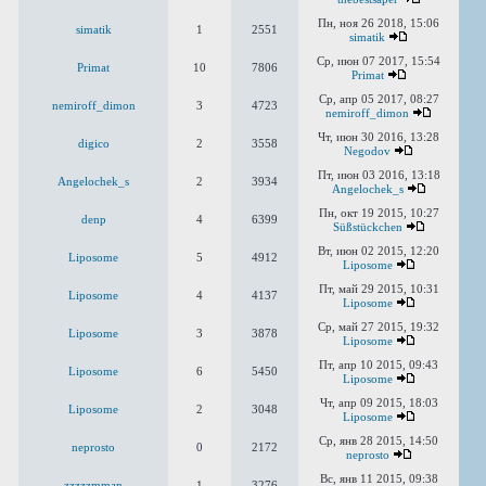
Пн, ноя 26 2018, 15:06
simatik
1
2551
simatik
Ср, июн 07 2017, 15:54
Primat
10
7806
Primat
Ср, апр 05 2017, 08:27
nemiroff_dimon
3
4723
nemiroff_dimon
Чт, июн 30 2016, 13:28
digico
2
3558
Negodov
Пт, июн 03 2016, 13:18
Angelochek_s
2
3934
Angelochek_s
Пн, окт 19 2015, 10:27
denp
4
6399
Süßstückchen
Вт, июн 02 2015, 12:20
Liposome
5
4912
Liposome
Пт, май 29 2015, 10:31
Liposome
4
4137
Liposome
Ср, май 27 2015, 19:32
Liposome
3
3878
Liposome
Пт, апр 10 2015, 09:43
Liposome
6
5450
Liposome
Чт, апр 09 2015, 18:03
Liposome
2
3048
Liposome
Ср, янв 28 2015, 14:50
neprosto
0
2172
neprosto
Вс, янв 11 2015, 09:38
zzzzzmman
1
3276