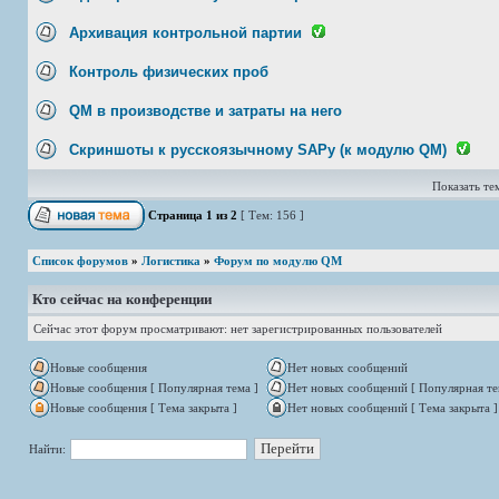
Архивация контрольной партии
Контроль физических проб
QM в производстве и затраты на него
Скриншоты к русскоязычному SAPу (к модулю QM)
Показать тем
Страница
1
из
2
[ Тем: 156 ]
Список форумов
»
Логистика
»
Форум по модулю QM
Кто сейчас на конференции
Сейчас этот форум просматривают: нет зарегистрированных пользователей
Новые сообщения
Нет новых сообщений
Новые сообщения [ Популярная тема ]
Нет новых сообщений [ Популярная те
Новые сообщения [ Тема закрыта ]
Нет новых сообщений [ Тема закрыта ]
Найти: