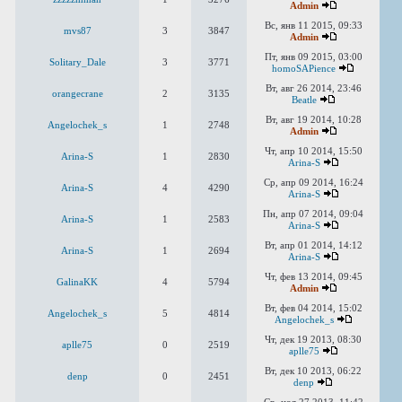
Admin
Вс, янв 11 2015, 09:33
mvs87
3
3847
Admin
Пт, янв 09 2015, 03:00
Solitary_Dale
3
3771
homoSAPience
Вт, авг 26 2014, 23:46
orangecrane
2
3135
Beatle
Вт, авг 19 2014, 10:28
Angelochek_s
1
2748
Admin
Чт, апр 10 2014, 15:50
Arina-S
1
2830
Arina-S
Ср, апр 09 2014, 16:24
Arina-S
4
4290
Arina-S
Пн, апр 07 2014, 09:04
Arina-S
1
2583
Arina-S
Вт, апр 01 2014, 14:12
Arina-S
1
2694
Arina-S
Чт, фев 13 2014, 09:45
GalinaKK
4
5794
Admin
Вт, фев 04 2014, 15:02
Angelochek_s
5
4814
Angelochek_s
Чт, дек 19 2013, 08:30
aplle75
0
2519
aplle75
Вт, дек 10 2013, 06:22
denp
0
2451
denp