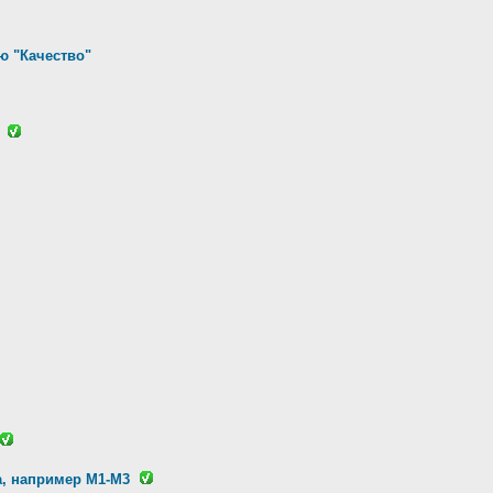
ю "Качество"
а, например M1-M3