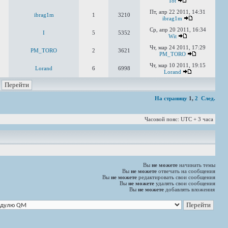
Tot
Пт, апр 22 2011, 14:31
ibrag1m
1
3210
ibrag1m
Ср, апр 20 2011, 16:34
I
5
5352
Wit
Чт, мар 24 2011, 17:29
PM_TORO
2
3621
PM_TORO
Чт, мар 10 2011, 19:15
Lorand
6
6998
Lorand
На страницу
1
,
2
След.
Часовой пояс: UTC + 3 часа
Вы
не можете
начинать темы
Вы
не можете
отвечать на сообщения
Вы
не можете
редактировать свои сообщения
Вы
не можете
удалять свои сообщения
Вы
не можете
добавлять вложения