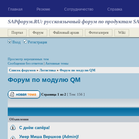
Главная
Резюме
Сотрудничество
Справка
SAPфорум.RU: русскоязычный форум по продуктам S
Портал
Форум
Файловый архив
Фотогалерея
Wiki
Вход
Регистрация
Просмотр нерешенных тем
Сообщения без ответов
|
Активные темы
Список форумов
»
Логистика
»
Форум по модулю QM
Форум по модулю QM
Страница
1
из
2
[ Тем: 156 ]
Объявления
С днём сапёра!
Умер Миша Вершков (Admin)!