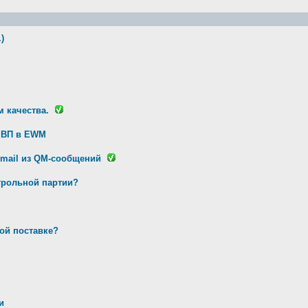
)
 качества.
и ВП в EWM
-mail из QM-сообщений
трольной партии?
ой поставке?
я
и