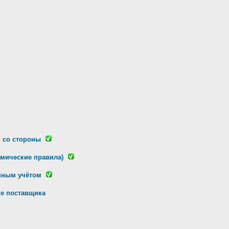
 со стороны
амические правила)
нным учётом
ке поставщика