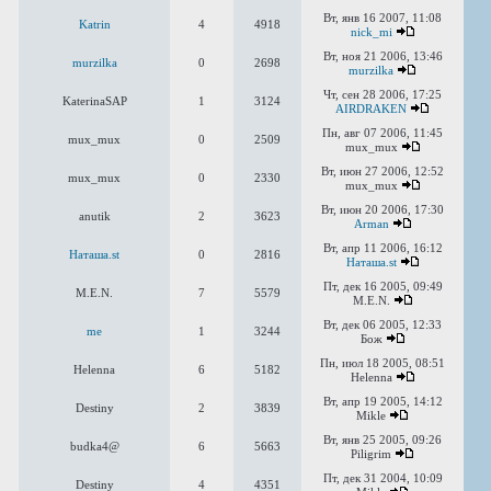
Вт, янв 16 2007, 11:08
Katrin
4
4918
nick_mi
Вт, ноя 21 2006, 13:46
murzilka
0
2698
murzilka
Чт, сен 28 2006, 17:25
KaterinaSAP
1
3124
AIRDRAKEN
Пн, авг 07 2006, 11:45
mux_mux
0
2509
mux_mux
Вт, июн 27 2006, 12:52
mux_mux
0
2330
mux_mux
Вт, июн 20 2006, 17:30
anutik
2
3623
Arman
Вт, апр 11 2006, 16:12
Наташа.st
0
2816
Наташа.st
Пт, дек 16 2005, 09:49
M.E.N.
7
5579
M.E.N.
Вт, дек 06 2005, 12:33
me
1
3244
Бож
Пн, июл 18 2005, 08:51
Helenna
6
5182
Helenna
Вт, апр 19 2005, 14:12
Destiny
2
3839
Mikle
Вт, янв 25 2005, 09:26
budka4@
6
5663
Piligrim
Пт, дек 31 2004, 10:09
Destiny
4
4351