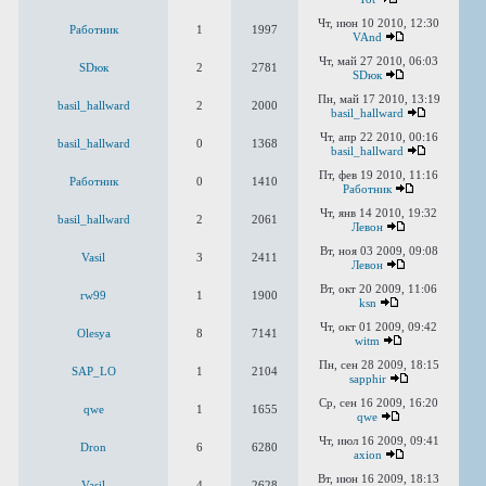
Чт, июн 10 2010, 12:30
Работник
1
1997
VAnd
Чт, май 27 2010, 06:03
SDюк
2
2781
SDюк
Пн, май 17 2010, 13:19
basil_hallward
2
2000
basil_hallward
Чт, апр 22 2010, 00:16
basil_hallward
0
1368
basil_hallward
Пт, фев 19 2010, 11:16
Работник
0
1410
Работник
Чт, янв 14 2010, 19:32
basil_hallward
2
2061
Левон
Вт, ноя 03 2009, 09:08
Vasil
3
2411
Левон
Вт, окт 20 2009, 11:06
rw99
1
1900
ksn
Чт, окт 01 2009, 09:42
Olesya
8
7141
witm
Пн, сен 28 2009, 18:15
SAP_LO
1
2104
sapphir
Ср, сен 16 2009, 16:20
qwe
1
1655
qwe
Чт, июл 16 2009, 09:41
Dron
6
6280
axion
Вт, июн 16 2009, 18:13
Vasil
4
2628