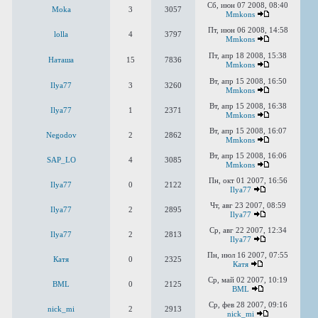
Сб, июн 07 2008, 08:40
Moka
3
3057
Mmkons
Пт, июн 06 2008, 14:58
lolla
4
3797
Mmkons
Пт, апр 18 2008, 15:38
Наташа
15
7836
Mmkons
Вт, апр 15 2008, 16:50
Ilya77
3
3260
Mmkons
Вт, апр 15 2008, 16:38
Ilya77
1
2371
Mmkons
Вт, апр 15 2008, 16:07
Negodov
2
2862
Mmkons
Вт, апр 15 2008, 16:06
SAP_LO
4
3085
Mmkons
Пн, окт 01 2007, 16:56
Ilya77
0
2122
Ilya77
Чт, авг 23 2007, 08:59
Ilya77
2
2895
Ilya77
Ср, авг 22 2007, 12:34
Ilya77
2
2813
Ilya77
Пн, июл 16 2007, 07:55
Катя
0
2325
Катя
Ср, май 02 2007, 10:19
BML
0
2125
BML
Ср, фев 28 2007, 09:16
nick_mi
2
2913
nick_mi