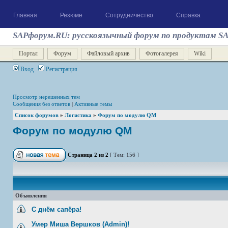
Главная
Резюме
Сотрудничество
Справка
SAPфорум.RU: русскоязычный форум по продуктам S
Портал
Форум
Файловый архив
Фотогалерея
Wiki
Вход
Регистрация
Просмотр нерешенных тем
Сообщения без ответов
|
Активные темы
Список форумов
»
Логистика
»
Форум по модулю QM
Форум по модулю QM
Страница
2
из
2
[ Тем: 156 ]
Объявления
С днём сапёра!
Умер Миша Вершков (Admin)!