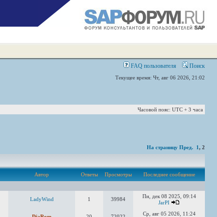
FAQ пользователя
Поиск
Текущее время: Чт, авг 06 2026, 21:02
Часовой пояс: UTC + 3 часа
На страницу
Пред.
1
,
2
Автор
Ответы
Просмотры
Последнее сообщение
Пн, дек 08 2025, 09:14
LadyWind
1
39984
JarPI
Ср, авг 05 2026, 11:24
DiaRom
20
72022