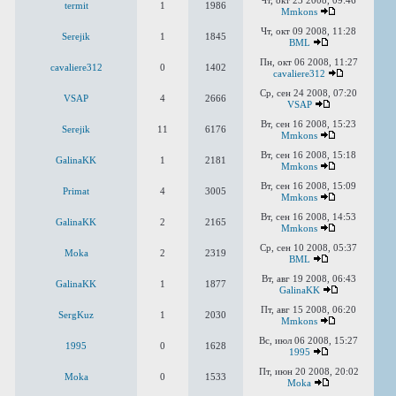
Чт, окт 23 2008, 09:46
termit
1
1986
Mmkons
Чт, окт 09 2008, 11:28
Serejik
1
1845
BML
Пн, окт 06 2008, 11:27
cavaliere312
0
1402
cavaliere312
Ср, сен 24 2008, 07:20
VSAP
4
2666
VSAP
Вт, сен 16 2008, 15:23
Serejik
11
6176
Mmkons
Вт, сен 16 2008, 15:18
GalinaKK
1
2181
Mmkons
Вт, сен 16 2008, 15:09
Primat
4
3005
Mmkons
Вт, сен 16 2008, 14:53
GalinaKK
2
2165
Mmkons
Ср, сен 10 2008, 05:37
Moka
2
2319
BML
Вт, авг 19 2008, 06:43
GalinaKK
1
1877
GalinaKK
Пт, авг 15 2008, 06:20
SergKuz
1
2030
Mmkons
Вс, июл 06 2008, 15:27
1995
0
1628
1995
Пт, июн 20 2008, 20:02
Moka
0
1533
Moka