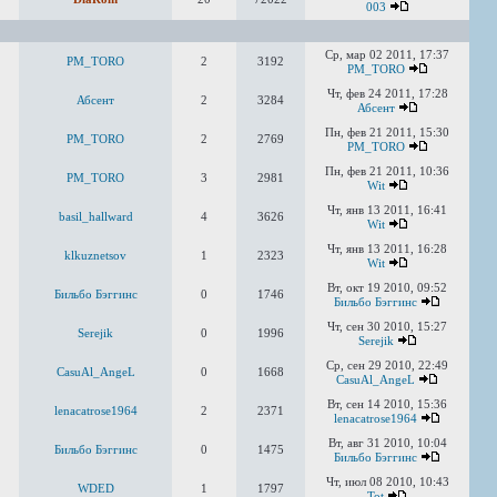
003
Ср, мар 02 2011, 17:37
PM_TORO
2
3192
PM_TORO
Чт, фев 24 2011, 17:28
Абсент
2
3284
Абсент
Пн, фев 21 2011, 15:30
PM_TORO
2
2769
PM_TORO
Пн, фев 21 2011, 10:36
PM_TORO
3
2981
Wit
Чт, янв 13 2011, 16:41
basil_hallward
4
3626
Wit
Чт, янв 13 2011, 16:28
klkuznetsov
1
2323
Wit
Вт, окт 19 2010, 09:52
Бильбо Бэггинс
0
1746
Бильбо Бэггинс
Чт, сен 30 2010, 15:27
Serejik
0
1996
Serejik
Ср, сен 29 2010, 22:49
CasuAl_AngeL
0
1668
CasuAl_AngeL
Вт, сен 14 2010, 15:36
lenacatrose1964
2
2371
lenacatrose1964
Вт, авг 31 2010, 10:04
Бильбо Бэггинс
0
1475
Бильбо Бэггинс
Чт, июл 08 2010, 10:43
WDED
1
1797
Tot