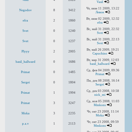
Vasil
Чт, июн 11 2009, 13:22
Negodov
8
3412
Левон
Вт, июн 02 2009, 12:32
efra
2
1860
efra
Вс, май 31 2009, 22:32
Svet
0
1240
Svet
Вс, май 31 2009, 22:13
Svet
0
1237
Svet
Вт, май 26 2009, 19:21
Plyyy
2
2005
Capuchino
Вт, мар 31 2009, 12:03
basil_hallward
0
1686
basil_hallward
Ср, фев 04 2009, 09:36
Primat
0
1485
Primat
Пн, дек 08 2008, 16:14
Sergei
0
1804
Sergei
Ср, дек 03 2008, 10:58
Primat
1
1994
nick_mi
Ср, ноя 05 2008, 11:03
Primat
3
3247
Mmkons
Чт, окт 23 2008, 11:14
Moka
3
2235
Moka
Чт, окт 23 2008, 09:59
p.a.v
1
2113
Mmkons