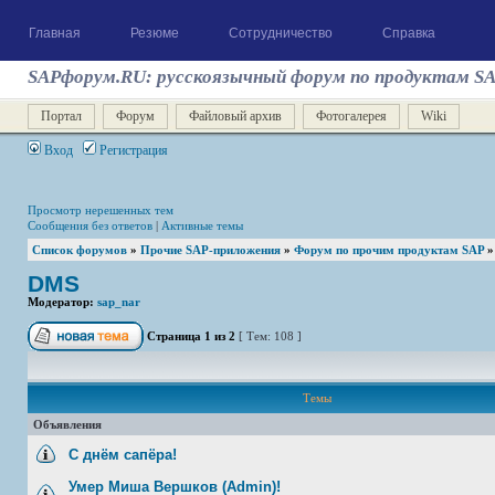
Главная
Резюме
Сотрудничество
Справка
SAPфорум.RU: русскоязычный форум по продуктам S
Портал
Форум
Файловый архив
Фотогалерея
Wiki
Вход
Регистрация
Просмотр нерешенных тем
Сообщения без ответов
|
Активные темы
Список форумов
»
Прочие SAP-приложения
»
Форум по прочим продуктам SAP
DMS
Модератор:
sap_nar
Страница
1
из
2
[ Тем: 108 ]
Темы
Объявления
С днём сапёра!
Умер Миша Вершков (Admin)!