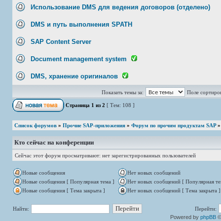
Использование DMS для ведения договоров (отделено)
DMS и путь выполнения SPATH
SAP Content Server
Document management system
DMS, хранение оригиналов
Показать темы за:
Поле сортиро
Страница
1
из
2
[ Тем: 108 ]
Список форумов
»
Прочие SAP-приложения
»
Форум по прочим продуктам SAP
Кто сейчас на конференции
Сейчас этот форум просматривают: нет зарегистрированных пользователей
Новые сообщения
Нет новых сообщений
Новые сообщения [ Популярная тема ]
Нет новых сообщений [ Популярная те
Новые сообщения [ Тема закрыта ]
Нет новых сообщений [ Тема закрыта ]
Найти:
Перейти:
Powered by
phpBB
©