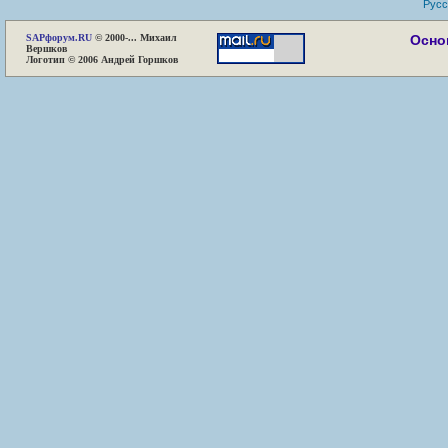
Русс
SAP
форум.RU
© 2000-... Михаил
Осно
Вершков
Логотип © 2006 Андрей Горшков