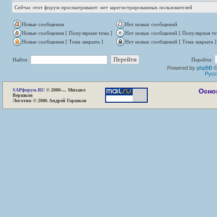
Сейчас этот форум просматривают: нет зарегистрированных пользователей
Новые сообщения
Нет новых сообщений
Новые сообщения [ Популярная тема ]
Нет новых сообщений [ Популярная те
Новые сообщения [ Тема закрыта ]
Нет новых сообщений [ Тема закрыта ]
Найти:
Перейти:
Powered by
phpBB
©
Русс
SAP
форум.RU
© 2000-... Михаил
Осно
Вершков
Логотип © 2006 Андрей Горшков