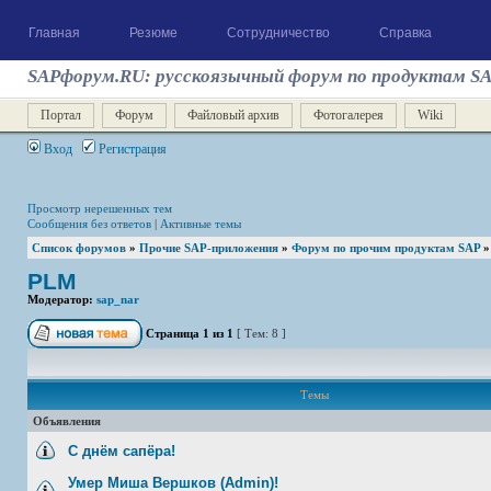
Главная
Резюме
Сотрудничество
Справка
SAPфорум.RU: русскоязычный форум по продуктам S
Портал
Форум
Файловый архив
Фотогалерея
Wiki
Вход
Регистрация
Просмотр нерешенных тем
Сообщения без ответов
|
Активные темы
Список форумов
»
Прочие SAP-приложения
»
Форум по прочим продуктам SAP
PLM
Модератор:
sap_nar
Страница
1
из
1
[ Тем: 8 ]
Темы
Объявления
С днём сапёра!
Умер Миша Вершков (Admin)!