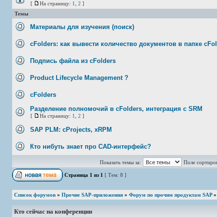
[
На страницу:
1
,
2
]
Темы
Материалы для изучения (поиск)
cFolders: как вывести количество документов в папке cFo
Подпись файла из cFolders
Product Lifecycle Management ?
cFolders
Разделение полномочий в cFolders, интеграция с SRM
[
На страницу:
1
,
2
]
SAP PLM: cProjects, xRPM
Кто нибуть знает про CAD-интерфейс?
Показать темы за:
Поле сортиро
Страница
1
из
1
[ Тем: 8 ]
Список форумов
»
Прочие SAP-приложения
»
Форум по прочим продуктам SAP
Кто сейчас на конференции