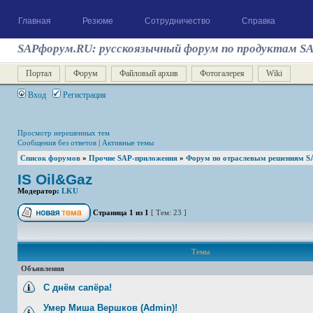
Главная
Резюме
Сотрудничество
Справка
SAPфорум.RU: русскоязычный форум по продуктам S
Портал
Форум
Файловый архив
Фотогалерея
Wiki
Вход
Регистрация
Просмотр нерешенных тем
Сообщения без ответов
|
Активные темы
Список форумов
»
Прочие SAP-приложения
»
Форум по отраслевым решениям S
IS Oil&Gaz
Модератор:
LKU
Страница
1
из
1
[ Тем: 23 ]
Темы
Объявления
С днём сапёра!
Умер Миша Вершков (Admin)!