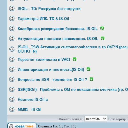
ISOIL - TD: Разгрузка без погрузки
Параметры ИПК. TD & IS-Oil
Калибровка резервуаров бензовоза. IS-OIL
Актуализация поставки невозможна. IS-OIL
IS-OIL_TSW Активация customer-subscreen в тр O4T*N (ра
OIJTKT_N)
Пересчет количества в VA01
Инвентаризация и плотность(IS-Oil)
Вопросы по SSR - компонент IS-Oil ?
SSR(ISOil) - Проблемы с ОМ по показаниям счетчика (тр. 
Немного IS-Oil-а
MM01 - IS-Oil
Показать темы за:
Поле сортиро
Страница
1
из
1
[ Тем: 23 ]