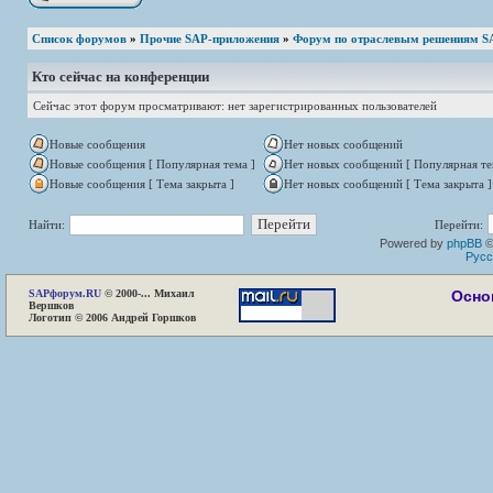
Список форумов
»
Прочие SAP-приложения
»
Форум по отраслевым решениям S
Кто сейчас на конференции
Сейчас этот форум просматривают: нет зарегистрированных пользователей
Новые сообщения
Нет новых сообщений
Новые сообщения [ Популярная тема ]
Нет новых сообщений [ Популярная те
Новые сообщения [ Тема закрыта ]
Нет новых сообщений [ Тема закрыта ]
Найти:
Перейти:
Powered by
phpBB
©
Русс
SAP
форум.RU
© 2000-... Михаил
Осно
Вершков
Логотип © 2006 Андрей Горшков