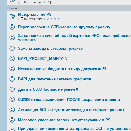
[
На страницу:
1
,
2
]
Темы
Материалы по PS
[
На страницу:
1
,
2
,
3
,
4
,
5
]
Переприсвоение СПП-элемента другому проекту
Заполнение значений полей карточки НКС после деблоки
элемента
Замена завода в сетевом графике
BAPI_PROJECT_MAINTAIN
Исключение из бюджета по виду документа FI
BAPI для пакетника сетевых графиков
Дамп в CJ88: баланс не равен 0
CJ20N точка расширения ПОСЛЕ сохранении проекта
Активация ACL (отсутствие закладки в старых проектах)
Массовое удаление заявок, отсутствующих в PS
При удалении компонента материала из ОСГ не установилс