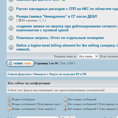
Расчет накладных расходов с СПП на НКС по областям оц
Резерв./заявка "Немедленно" в СГ после ДЕБЛ
[
На страницу:
1
,
2
]
создание заявки на закупку при деблокировании сетевого 
компонентов с нулевой ценой
Плановые затраты. Отчет по отдельным позициям
Define a higher-level billing element for the selling company 
network.
Показать темы за:
Поле сортиро
Страница
1
из
16
[ Тем: 1204 ]
Список форумов
»
Финансы
»
Форум по модулям PS и IM
Кто сейчас на конференции
Сейчас этот форум просматривают: нет зарегистрированных пользователей
Новые сообщения
Нет новых сообщений
Новые сообщения [ Популярная тема ]
Нет новых сообщений [ Популярная те
Новые сообщения [ Тема закрыта ]
Нет новых сообщений [ Тема закрыта ]