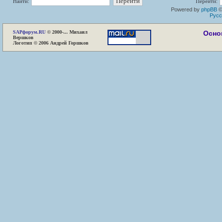
Найти:
Перейти:
Powered by
phpBB
©
Русс
SAP
форум.RU
© 2000-... Михаил
Осно
Вершков
Логотип © 2006 Андрей Горшков