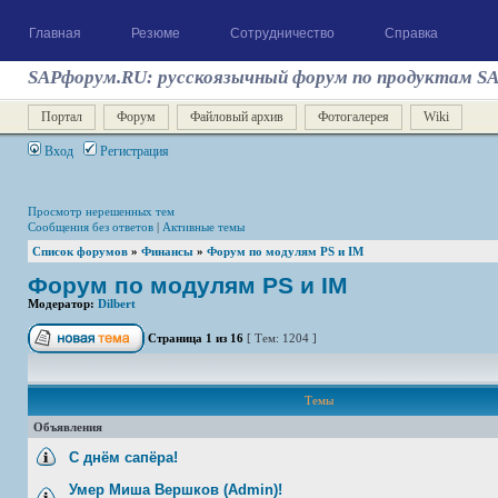
Главная
Резюме
Сотрудничество
Справка
SAPфорум.RU: русскоязычный форум по продуктам S
Портал
Форум
Файловый архив
Фотогалерея
Wiki
Вход
Регистрация
Просмотр нерешенных тем
Сообщения без ответов
|
Активные темы
Список форумов
»
Финансы
»
Форум по модулям PS и IM
Форум по модулям PS и IM
Модератор:
Dilbert
Страница
1
из
16
[ Тем: 1204 ]
Темы
Объявления
С днём сапёра!
Умер Миша Вершков (Admin)!