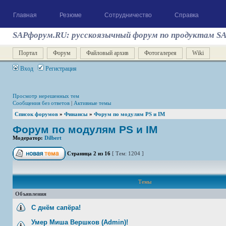
Главная
Резюме
Сотрудничество
Справка
SAPфорум.RU: русскоязычный форум по продуктам S
Портал
Форум
Файловый архив
Фотогалерея
Wiki
Вход
Регистрация
Просмотр нерешенных тем
Сообщения без ответов
|
Активные темы
Список форумов
»
Финансы
»
Форум по модулям PS и IM
Форум по модулям PS и IM
Модератор:
Dilbert
Страница
2
из
16
[ Тем: 1204 ]
Темы
Объявления
С днём сапёра!
Умер Миша Вершков (Admin)!