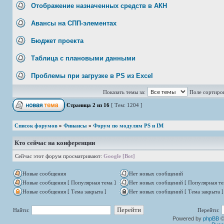
Отображение назначенных средств в АКН
Авансы на СПП-элементах
Бюджет проекта
Таблица с плановыми данными
Проблемы при загрузке в PS из Excel
Показать темы за:
Поле сортиро
Страница
2
из
16
[ Тем: 1204 ]
Список форумов
»
Финансы
»
Форум по модулям PS и IM
Кто сейчас на конференции
Сейчас этот форум просматривают:
Google [Bot]
Новые сообщения
Нет новых сообщений
Новые сообщения [ Популярная тема ]
Нет новых сообщений [ Популярная те
Новые сообщения [ Тема закрыта ]
Нет новых сообщений [ Тема закрыта ]
Найти:
Перейти:
Powered by
phpBB
©