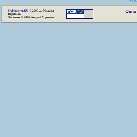
Русс
SAP
форум.RU
© 2000-... Михаил
Осно
Вершков
Логотип © 2006 Андрей Горшков