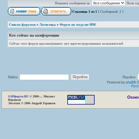
Показать сообщения за:
Поле со
Страница
1
из
1
[ Сообщений: 2 ]
Список форумов
»
Логистика
»
Форум по модулю ММ
Кто сейчас на конференции
Сейчас этот форум просматривают: нет зарегистрированных пользователей
Найти:
Перейти:
Powered by
phpBB
©
Русс
SAP
форум.RU
© 2000-... Михаил
Осно
Вершков
Логотип © 2006 Андрей Горшков