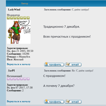
Автор
LadyWind
Заголовок сообщения:
С днём сапёра!
Модератор
Традиционно 7 декабря.
Всех причастных с праздником!
Зарегистрирован:
Пн, фев 21 2005, 00:50
Сообщения:
10286
Откуда:
г.Мышуйск
Пол:
Женский
Вернуться к началу
JarPI
Заголовок сообщения:
Re: С днём сапёра!
С праздником!
Начинающий
Зарегистрирован:
А почему 7 декабря?
Вт, фев 07 2017, 17:38
Сообщения:
2
Вернуться к началу