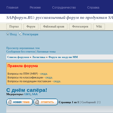
Главная
Резюме
Сотрудничество
Справка
SAPфорум.RU: русскоязычный форум по продуктам S
Портал
Форум
Файловый архив
Фотогалерея
Wiki
Вход
Регистрация
Просмотр нерешенных тем
Сообщения без ответов
|
Активные темы
Список форумов
»
Логистика
»
Форум по модулю ММ
Правила форума
Вопросы по ППМ (MRP) -
сюда
.
Вопросы по классификации -
сюда
.
Вопросы по входящим поставкам -
сюда
.
С днём сапёра!
Модераторы:
LKU
,
SAA
Страница
1
из
1
[ Сообщений: 2 ]