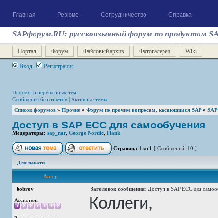
Главная
Резюме
Сотрудничество
Справка
SAPфорум.RU: русскоязычный форум по продуктам S
Портал
Форум
Файловый архив
Фотогалерея
Wiki
Вход
Регистрация
Просмотр нерешенных тем
Сообщения без ответов
|
Активные темы
Список форумов
»
Прочие
»
Форум по прочим вопросам, касающимся SAP
»
SAP
Доступ в SAP ECC для самообучения
Модераторы:
sap_nar
,
George Nordic
,
Plank
Страница
1
из
1
[ Сообщений: 10 ]
Для печати
Автор
bobrov
Заголовок сообщения:
Доступ в SAP ECC для самоо
Коллеги,
Ассистент