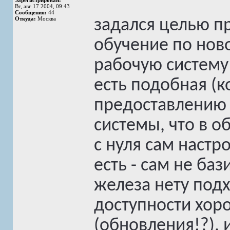
Зарегистрирован:
Вт, авг 17 2004, 09:43
Сообщения:
44
Откуда:
Москва
задался целью п
обучение по нов
рабочую систему 
есть подобная (к
предоставлению 
системы, что в о
с нуля сам настр
есть - сам не баз
железа нету подх
доступности хор
(обновления!?), 