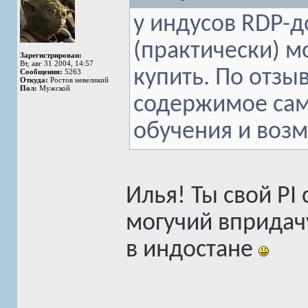
у индусов RDP-д
(практически) м
Зарегистрирован:
Вт, авг 31 2004, 14:57
купить. По отзы
Сообщения:
5263
Откуда:
Ростов невеликий
Пол:
Мужской
содержимое сам
обучения и возм
Илья! Ты свой PI 
могучий впридач
в индостане
______________