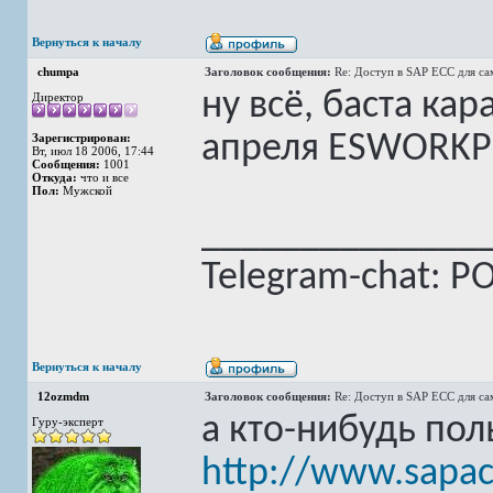
Вернуться к началу
chumpa
Заголовок сообщения:
Re: Доступ в SAP ECC для с
ну всё, баста кар
Директор
апреля ESWORKPL
Зарегистрирован:
Вт, июл 18 2006, 17:44
Сообщения:
1001
Откуда:
что и все
Пол:
Мужской
______________
Telegram-chat: PO,
Вернуться к началу
12ozmdm
Заголовок сообщения:
Re: Доступ в SAP ECC для с
а кто-нибудь пол
Гуру-эксперт
http://www.sapa