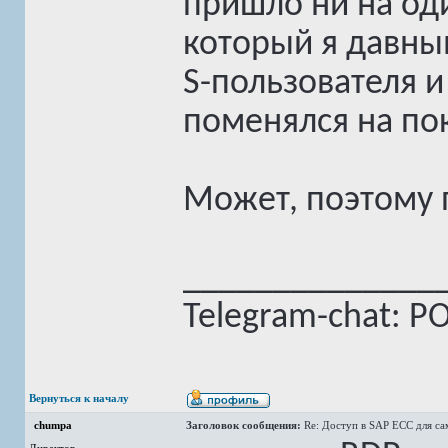
пришло ни на оди
который я давны
S-пользователя и
поменялся на пок
Может, поэтому 
______________
Telegram-chat: PO,
Вернуться к началу
chumpa
Заголовок сообщения:
Re: Доступ в SAP ECC для с