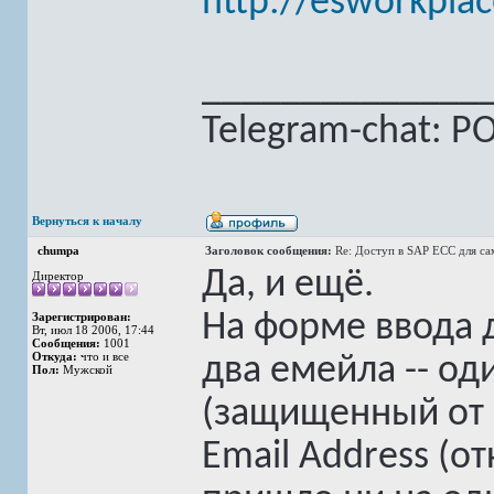
http://esworkpla
______________
Telegram-chat: PO,
Вернуться к началу
chumpa
Заголовок сообщения:
Re: Доступ в SAP ECC для с
Да, и ещё.
Директор
На форме ввода д
Зарегистрирован:
Вт, июл 18 2006, 17:44
Сообщения:
1001
Откуда:
что и все
два емейла -- од
Пол:
Мужской
(защищенный от 
Email Address (о