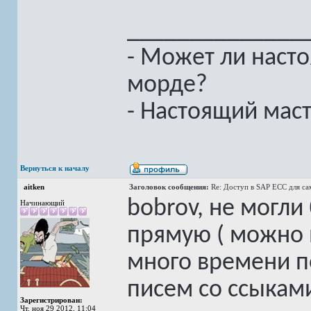
______________
- Может ли насто
морде?
- Настоящий мас
Вернуться к началу
aitken
Заголовок сообщения:
Re: Доступ в SAP ECC для с
bobrov, не могли
Начинающий
прямую ( можно 
много времени п
писем со ссыками
Зарегистрирован:
Чт, ноя 29 2012, 11:04