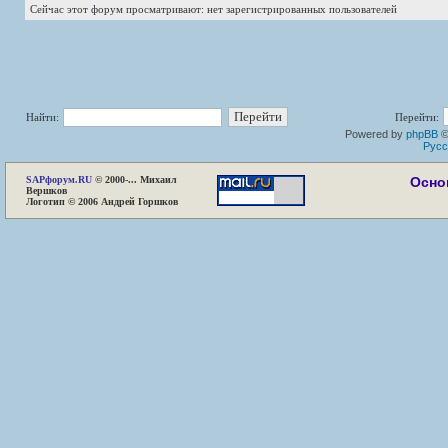
Сейчас этот форум просматривают: нет зарегистрированных пользователей
Найти:
Перейти:
Powered by
phpBB
©
Русс
SAP
форум.RU
© 2000-... Михаил
Осно
Вершков
Логотип © 2006 Андрей Горшков