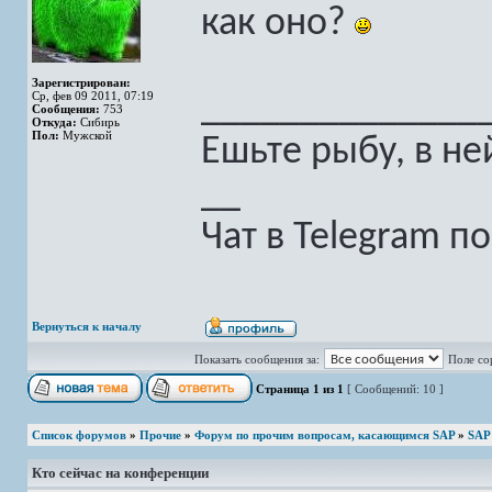
как оно?
Зарегистрирован:
Ср, фев 09 2011, 07:19
______________
Сообщения:
753
Откуда:
Сибирь
Пол:
Мужской
Ешьте рыбу, в не
__
Чат в Telegram п
Вернуться к началу
Показать сообщения за:
Поле со
Страница
1
из
1
[ Сообщений: 10 ]
Список форумов
»
Прочие
»
Форум по прочим вопросам, касающимся SAP
»
SAP
Кто сейчас на конференции