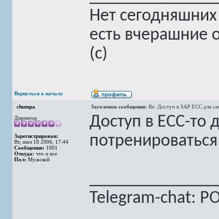
Нет сегодняшних
есть вчерашние 
(с)
Вернуться к началу
chumpa
Заголовок сообщения:
Re: Доступ в SAP ECC для с
Доступ в ECC-то 
Директор
потренироваться, 
Зарегистрирован:
Вт, июл 18 2006, 17:44
Сообщения:
1001
Откуда:
что и все
Пол:
Мужской
______________
Telegram-chat: PO,