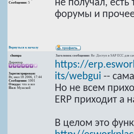
не получал, есть
Сообщения:
5
форумы и прочее
Вернуться к началу
chumpa
Заголовок сообщения:
Re: Доступ в SAP ECC для с
https://erp.eswor
Директор
its/webgui
-- сама
Зарегистрирован:
Вт, июл 18 2006, 17:44
Сообщения:
1001
Откуда:
что и все
Но не всем прихо
Пол:
Мужской
ERP приходит а н
В целом это фун