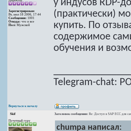
у индусов RDP-д
Директор
(практически) мо
Зарегистрирован:
Вт, июл 18 2006, 17:44
Сообщения:
1001
Откуда:
что и все
купить. По отзы
Пол:
Мужской
содержимое сами
обучения и возм
______________
Telegram-chat: PO,
Вернуться к началу
Skif
Заголовок сообщения:
Re: Доступ в SAP ECC для с
Почетный гуру
chumpa написал: