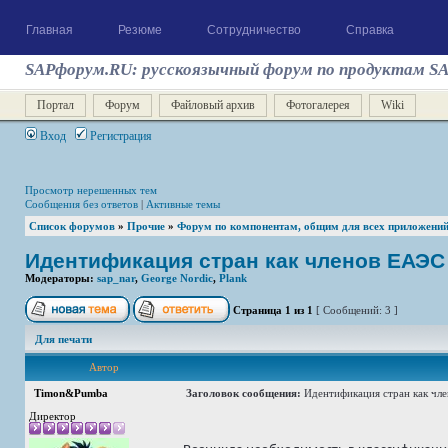
Главная
Резюме
Сотрудничество
Справка
SAPфорум.RU: русскоязычный форум по продуктам S
Портал
Форум
Файловый архив
Фотогалерея
Wiki
Вход
Регистрация
Просмотр нерешенных тем
Сообщения без ответов
|
Активные темы
Список форумов
»
Прочие
»
Форум по компонентам, общим для всех приложени
Идентификация стран как членов ЕАЭС
Модераторы:
sap_nar
,
George Nordic
,
Plank
Страница
1
из
1
[ Сообщений: 3 ]
Для печати
Автор
Timon&Pumba
Заголовок сообщения:
Идентификация стран как чл
Директор