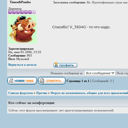
Timon&Pumba
Заголовок сообщения:
Re: Идентификация стран ка
Директор
Спасибо! V_T604G - то что надо.
Зарегистрирован:
Пн, июн 05 2006, 13:33
Сообщения:
805
Пол:
Мужской
Вернуться к началу
Показать сообщения за:
Поле со
Страница
1
из
1
[ Сообщений: 3 ]
Список форумов
»
Прочие
»
Форум по компонентам, общим для всех приложени
Кто сейчас на конференции
Сейчас этот форум просматривают: нет зарегистрированных пользователей