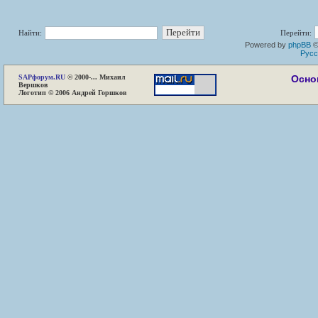
Найти:
Перейти:
Powered by
phpBB
©
Русс
SAP
форум.RU
© 2000-... Михаил
Осно
Вершков
Логотип © 2006 Андрей Горшков