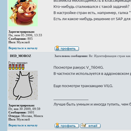
Возникла необходимость в классификаци
Кто-нибудь сталкивался с такой задачей?
В настройке стран есть, например, галка "
Есть ли какое-нибудь решение от SAP для
Зарегистрирован:
Пн, июн 05 2006, 13:33
Сообщения:
805
Пол:
Мужской
Вернуться к началу
DED_MOROZ
Заголовок сообщения:
Re: Идентификация стран ка
Гуру-маршал
Посмотри ракурс V_T604G.
В частности используется в аддоновском
Еще посмотри транзакцию VILG.
_________________
Лучше быть умным и иногда тупить, чем 
Зарегистрирован:
Пт, янв 30 2009, 09:59
Сообщения:
1601
Откуда:
Москва, Минск
Пол:
Мужской
Вернуться к началу