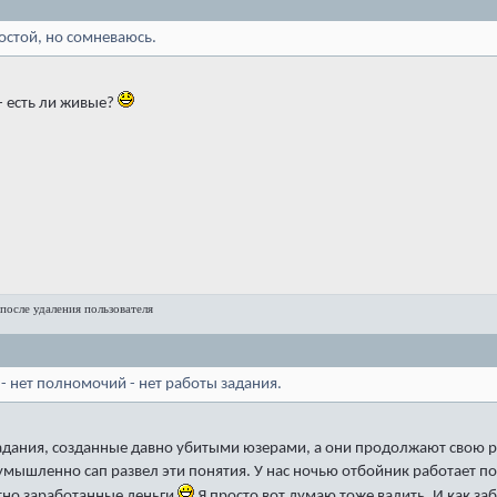
ростой, но сомневаюсь.
 - есть ли живые?
после удаления пользователя
 - нет полномочий - нет работы задания.
у задания, созданные давно убитыми юзерами, а они продолжают свою р
, умышленно сап развел эти понятия. У нас ночью отбойник работает 
естно заработанные деньги
Я просто вот думаю тоже валить. И как за