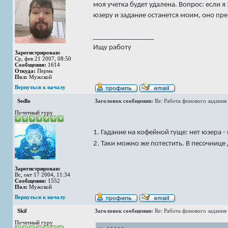
моя учетка будет удалена. Вопрос: если 
юзеру и задание останется моим, оно пр
_________________
Ищу работу
Зарегистрирован:
Ср, фев 21 2007, 08:50
Сообщения:
1614
Откуда:
Пермь
Пол:
Мужской
Вернуться к началу
Sedlo
Заголовок сообщения:
Re: Работа фонового задания 
Почетный гуру
1. Гадание на кофейной гуще: нет юзера -
2. Таки можно же потестить. В песочниц
Зарегистрирован:
Вс, окт 17 2004, 11:34
Сообщения:
1552
Пол:
Мужской
Вернуться к началу
Skif
Заголовок сообщения:
Re: Работа фонового задания 
Почетный гуру