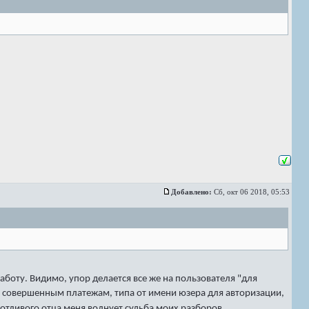
Добавлено:
Сб, окт 06 2018, 05:53
аботу. Видимо, упор делается все же на пользователя "для
по совершенным платежам, типа от имени юзера для авторизации,
ботливого отца меня волнует судьба моих разборов