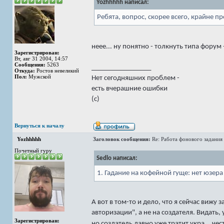
Yozhhhhh написал:
Ребята, вопрос, скорее всего, крайне п
неее... ну понятно - толкнуть типа форум
Зарегистрирован:
Вт, авг 31 2004, 14:57
Сообщения:
5263
_________________
Откуда:
Ростов невеликий
Пол:
Мужской
Нет сегодняшних проблем -
есть вчерашние ошибки
(с)
Вернуться к началу
Yozhhhhh
Заголовок сообщения:
Re: Работа фонового задания 
Почетный гуру
Sedlo написал:
1. Гадание на кофейной гуще: нет юзера
А вот в том-то и дело, что я сейчас виж
авторизации", а не на создателя. Видать
Зарегистрирован:
но создатель давно уже тратит укра... ч