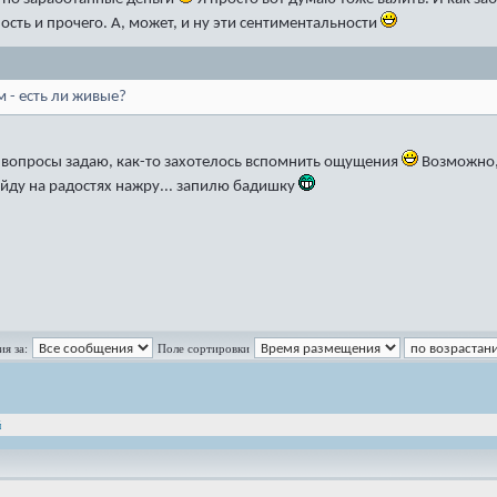
сть и прочего. А, может, и ну эти сентиментальности
м - есть ли живые?
о вопросы задаю, как-то захотелось вспомнить ощущения
Возможно, 
Пойду на радостях нажру... запилю бадишку
я за:
Поле сортировки
й