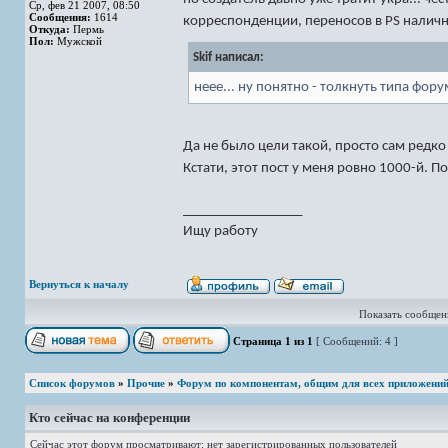
Ср, фев 21 2007, 08:50
Сообщения:
1614
корреспонденции, переносов в PS налично
Откуда:
Пермь
Пол:
Мужской
Skif написал:
неее... ну понятно - толкнуть типа фору
Да не было цели такой, просто сам редк
Кстати, этот пост у меня ровно 1000-й. 
_________________
Ищу работу
Вернуться к началу
Показать сообщени
Страница
1
из
1
[ Сообщений: 4 ]
Список форумов
»
Прочие
»
Форум по компонентам, общим для всех приложени
Кто сейчас на конференции
Сейчас этот форум просматривают: нет зарегистрированных пользователей