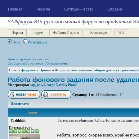
Главная
Резюме
Сотрудничество
Справка
SAPфорум.RU: русскоязычный форум по продуктам S
Портал
Форум
Файловый архив
Фотогалерея
Wiki
Вход
Регистрация
Просмотр нерешенных тем
Сообщения без ответов
|
Активные темы
Список форумов
»
Прочие
»
Форум по компонентам, общим для всех приложени
Работа фонового задания после удале
Модераторы:
sap_nar
,
George Nordic
,
Plank
Страница
1
из
1
[ Сообщений: 4 ]
Для печати
Автор
Yozhhhhh
Заголовок сообщения:
Работа фонового задания посл
Почетный гуру
Ребята, вопрос, скорее всего, крайне п