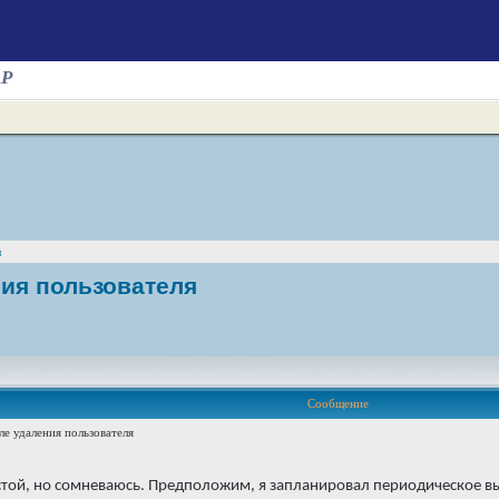
AP
й
ния пользователя
Сообщение
е удаления пользователя
ростой, но сомневаюсь. Предположим, я запланировал периодическое