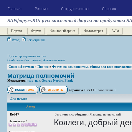
Главная
Резюме
Сотрудничество
Справка
SAPфорум.RU: русскоязычный форум по продуктам S
Портал
Форум
Файловый архив
Фотогалерея
Wiki
Вход
Регистрация
Просмотр нерешенных тем
Сообщения без ответов
|
Активные темы
Список форумов
»
Прочие
»
Форум по компонентам, общим для всех приложени
Матрица полномочий
Модераторы:
sap_nar
,
George Nordic
,
Plank
Страница
1
из
1
[ 1 сообщение ]
Для печати
Автор
Bob17
Заголовок сообщения:
Матрица полномочий
Коллеги, добрый де
Начинающий