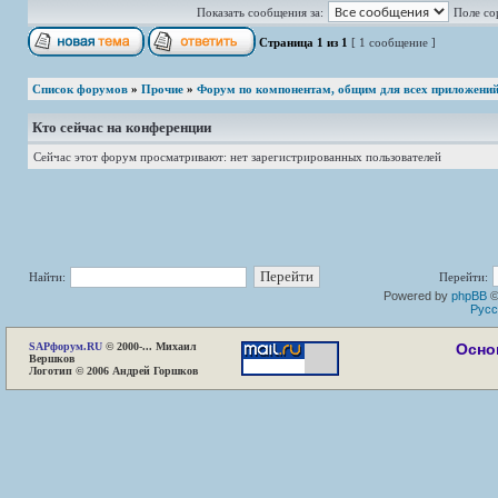
Показать сообщения за:
Поле со
Страница
1
из
1
[ 1 сообщение ]
Список форумов
»
Прочие
»
Форум по компонентам, общим для всех приложени
Кто сейчас на конференции
Сейчас этот форум просматривают: нет зарегистрированных пользователей
Найти:
Перейти:
Powered by
phpBB
©
Русс
SAP
форум.RU
© 2000-... Михаил
Осно
Вершков
Логотип © 2006 Андрей Горшков