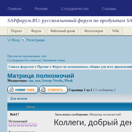
Главная
Резюме
Сотрудничество
Справка
SAPфорум.RU: русскоязычный форум по продуктам S
Портал
Форум
Файловый архив
Фотогалерея
Wiki
Вход
Регистрация
Просмотр нерешенных тем
Сообщения без ответов
|
Активные темы
Список форумов
»
Прочие
»
Форум по компонентам, общим для всех приложени
Матрица полномочий
Модераторы:
sap_nar
,
George Nordic
,
Plank
Страница
1
из
1
[ 1 сообщение ]
Для печати
Автор
Bob17
Заголовок сообщения:
Матрица полномочий
Коллеги, добрый де
Начинающий