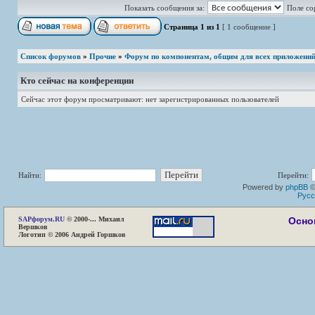
Показать сообщения за:
Поле со
Страница
1
из
1
[ 1 сообщение ]
Список форумов
»
Прочие
»
Форум по компонентам, общим для всех приложени
Кто сейчас на конференции
Сейчас этот форум просматривают: нет зарегистрированных пользователей
Найти:
Перейти:
Powered by
phpBB
©
Русс
SAP
форум.RU
© 2000-... Михаил
Осно
Вершков
Логотип © 2006 Андрей Горшков