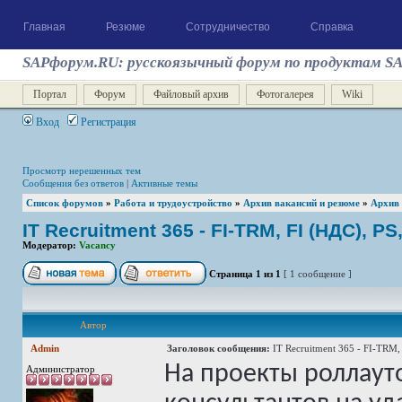
Главная
Резюме
Сотрудничество
Справка
SAPфорум.RU: русскоязычный форум по продуктам S
Портал
Форум
Файловый архив
Фотогалерея
Wiki
Вход
Регистрация
Просмотр нерешенных тем
Сообщения без ответов
|
Активные темы
Список форумов
»
Работа и трудоустройство
»
Архив вакансий и резюме
»
Архив
IT Recruitment 365 - FI-TRM, FI (НДС), P
Модератор:
Vacancy
Страница
1
из
1
[ 1 сообщение ]
Автор
Admin
Заголовок сообщения:
IT Recruitment 365 - FI-TRM, 
На проекты роллаут
Администратор