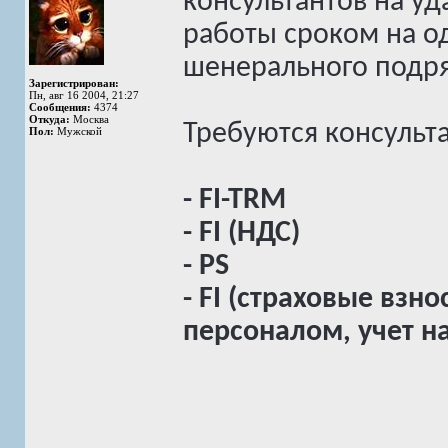
консультантов на у
работы сроком на од
шенерального подря
Зарегистрирован:
Пн, авг 16 2004, 21:27
Сообщения:
4374
Откуда:
Москва
Требуются консульт
Пол:
Мужской
- FI-TRM
- FI (НДС)
- PS
- FI (страховые взн
персоналом, учет н