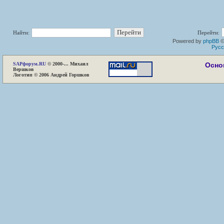
Найти:
Перейти:
Powered by
phpBB
©
Русс
SAP
форум.RU
© 2000-... Михаил
Осно
Вершков
Логотип © 2006 Андрей Горшков