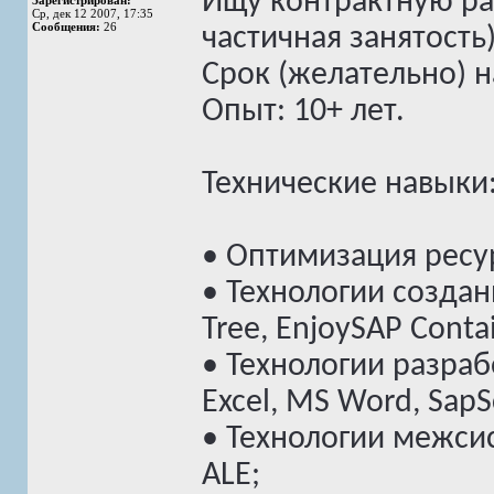
Ищу контрактную ра
Зарегистрирован:
Ср, дек 12 2007, 17:35
Сообщения:
26
частичная занятость
Срок (желательно) н
Опыт: 10+ лет.
Технические навыки
• Оптимизация ресу
• Технологии создания
Tree, EnjoySAP Contain
• Технологии разраб
Excel, MS Word, SapSc
• Технологии межсис
ALE;