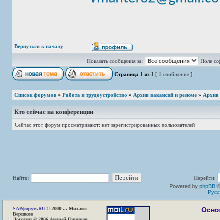
Вернуться к началу
Показать сообщения за:
Поле со
Страница
1
из
1
[ 1 сообщение ]
Список форумов
»
Работа и трудоустройство
»
Архив вакансий и резюме
»
Архив
Кто сейчас на конференции
Сейчас этот форум просматривают: нет зарегистрированных пользователей
Найти:
Перейти:
Powered by
phpBB
©
Русс
SAP
форум.RU
© 2000-... Михаил
Осно
Вершков
Логотип © 2006 Андрей Горшков