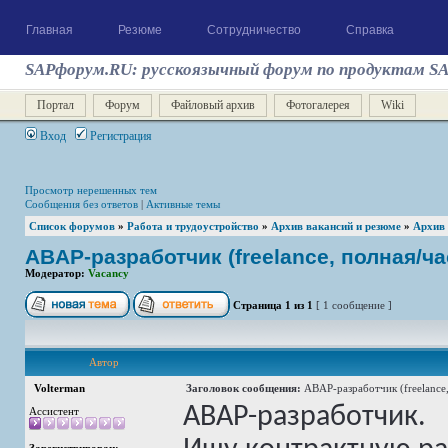
Главная
Резюме
Сотрудничество
Справка
SAPфорум.RU: русскоязычный форум по продуктам S
Портал
Форум
Файловый архив
Фотогалерея
Wiki
Вход
Регистрация
Просмотр нерешенных тем
Сообщения без ответов
|
Активные темы
Список форумов
»
Работа и трудоустройство
»
Архив вакансий и резюме
»
Архив
ABAP-разработчик (freelance, полная/ча
Модератор:
Vacancy
Страница
1
из
1
[ 1 сообщение ]
Автор
Volterman
Заголовок сообщения:
ABAP-разработчик (freelance,
ABAP-разработчик.
Ассистент