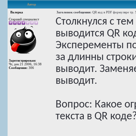
Автор
Валерка
Заголовок сообщения:
QR код в PDF формуляре тр. 
Столкнулся с тем
Старший специалист
выводится QR ко
Эксперементы по
за длинны строки
Зарегистрирован:
Чт, дек 21 2006, 16:38
выводит. Заменяе
Сообщения:
306
выводит.
Вопрос: Какое о
текста в QR коде