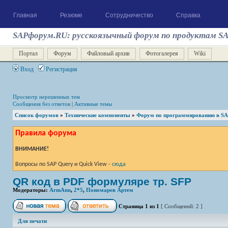
Главная
Резюме
Сотрудничество
Справка
SAPфорум.RU: русскоязычный форум по продуктам S
Портал
Форум
Файловый архив
Фотогалерея
Wiki
Вход
Регистрация
Просмотр нерешенных тем
Сообщения без ответов
|
Активные темы
Список форумов
»
Технические компоненты
»
Форум по программированию в S
Правила форума
ВНИМАНИЕ!
Вопросы по SAP Query и Quick View -
сюда
QR код в PDF формуляре тр. SFP
Модераторы:
ArmAnn
,
2*5
,
Пономарев Артем
Страница
1
из
1
[ Сообщений: 2 ]
Для печати