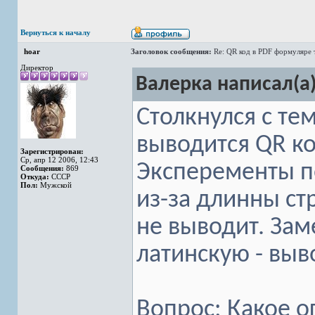
Вернуться к началу
hoar
Заголовок сообщения:
Re: QR код в PDF формуляре 
Директор
Валерка написал(а)
Столкнулся с те
выводится QR ко
Зарегистрирован:
Ср, апр 12 2006, 12:43
Эксперементы п
Сообщения:
869
Откуда:
СССР
Пол:
Мужской
из-за длинны ст
не выводит. Зам
латинскую - выв
Вопрос: Какое о