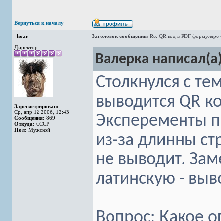
Вернуться к началу
hoar
Заголовок сообщения:
Re: QR код в PDF формуляре 
Директор
Валерка написал(а)
Столкнулся с те
выводится QR ко
Зарегистрирован:
Ср, апр 12 2006, 12:43
Эксперементы п
Сообщения:
869
Откуда:
СССР
Пол:
Мужской
из-за длинны ст
не выводит. Зам
латинскую - выв
Вопрос: Какое о