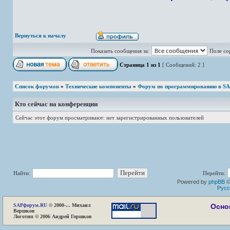
Вернуться к началу
Показать сообщения за:
Поле со
Страница
1
из
1
[ Сообщений: 2 ]
Список форумов
»
Технические компоненты
»
Форум по программированию в S
Кто сейчас на конференции
Сейчас этот форум просматривают: нет зарегистрированных пользователей
Найти:
Перейти:
Powered by
phpBB
©
Русс
SAP
форум.RU
© 2000-... Михаил
Осно
Вершков
Логотип © 2006 Андрей Горшков