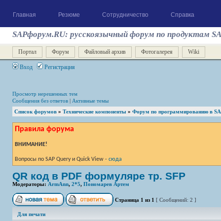
Главная
Резюме
Сотрудничество
Справка
SAPфорум.RU: русскоязычный форум по продуктам S
Портал
Форум
Файловый архив
Фотогалерея
Wiki
Вход
Регистрация
Просмотр нерешенных тем
Сообщения без ответов
|
Активные темы
Список форумов
»
Технические компоненты
»
Форум по программированию в S
Правила форума
ВНИМАНИЕ!
Вопросы по SAP Query и Quick View -
сюда
QR код в PDF формуляре тр. SFP
Модераторы:
ArmAnn
,
2*5
,
Пономарев Артем
Страница
1
из
1
[ Сообщений: 2 ]
Для печати