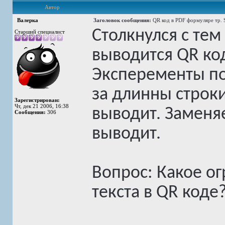
Автор
Валерка
Заголовок сообщения:
QR код в PDF формуляре тр. 
Столкнулся с тем
Старший специалист
выводится QR ко
Эксперементы по
за длинны строки
Зарегистрирован:
Чт, дек 21 2006, 16:38
выводит. Заменяе
Сообщения:
306
выводит.
Вопрос: Какое о
текста в QR коде